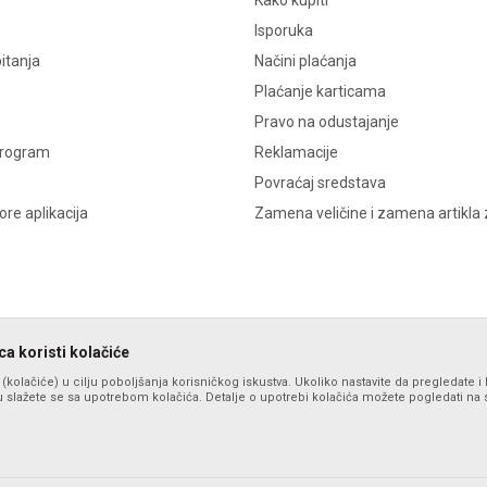
Kako kupiti
Isporuka
itanja
Načini plaćanja
Plaćanje karticama
Pravo na odustajanje
program
Reklamacije
Povraćaj sredstava
re aplikacija
Zamena veličine i zamena artikla 
a koristi kolačiće
s (kolačiće) u cilju poboljšanja korisničkog iskustva. Ukoliko nastavite da pregledate i 
 slažete se sa upotrebom kolačića. Detalje o upotrebi kolačića možete pogledati na st