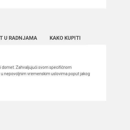
T U RADNJAMA
KAKO KUPITI
t i domet. Zahvaljujući svom specifičnom
k i u nepovoljnim vremenskim uslovima poput jakog