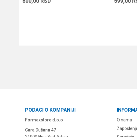
600,00
RSD
599,00
R
DODAJ U KORPU
PODACI O KOMPANIJI
INFORM
Formaxstore d.o.o
O nama
Zaposlenj
Cara Dušana 47
21000 Novi Sad, Srbija