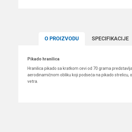
O PROIZVODU
SPECIFIKACIJЕ
Pikado hranilica
Hranilica pikado sa kratkom cevi od 70 grama predstavlja
aerodinamičnom obliku koji podseća na pikado strelicu, 
vetra.
Karakteristika
Ime/Nadimak
Kategorija
Brend
Poruka