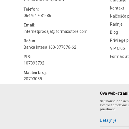
Saradnja
Kontakt
Telefon:
064/647-81-86
Najčešća p
Radnje
Email:
internetprodaja@formaxstore.com
Blog
Privilege 
Račun
Banka Intesa 160-377076-62
VIP Club
Formax Sto
PIB:
107393792
Matični broj:
20793058
PDV broj
Ova web-stranic
694500884
Sajt koristi cookie
Internet prodavnicu
privatnosti.
Detaljnije