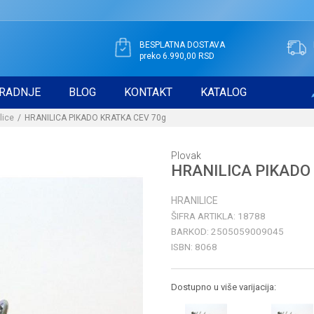
BESPLATNA DOSTAVA
preko 6.990,00 RSD
RADNJE
BLOG
KONTAKT
KATALOG
lice
HRANILICA PIKADO KRATKA CEV 70g
Plovak
HRANILICA PIKADO
HRANILICE
ŠIFRA ARTIKLA:
18788
BARKOD:
2505059009045
ISBN:
8068
Dostupno u više varijacija: