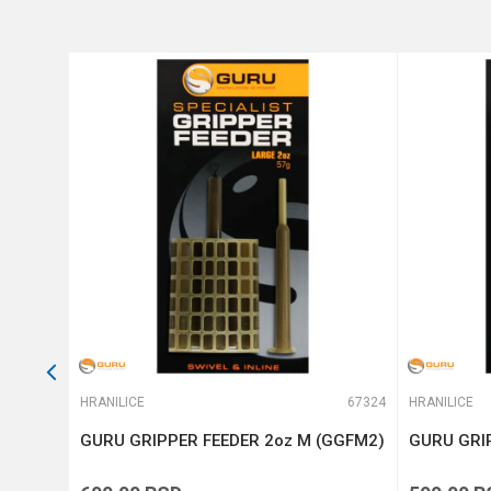
Anti-spam zaštita - izračunaj
POŠALJI
66426
HRANILICE
67324
HRANILICE
DER
GURU GRIPPER FEEDER 2oz M (GGFM2)
GURU GRI