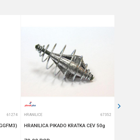
61274
HRANILICE
67352
HRANILICE
(GGFM3)
HRANILICA PIKADO KRATKA CEV 50g
GURU X-C
SLIMLINE