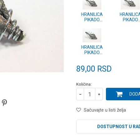
HRANILICA
HRANILIC
PIKADO
PIKADO
KRATKA CEV
KRATKA C
50g
90g
HRANILICA
PIKADO
KRATKA CEV
40g
89,00
RSD
Količina:
DODA
Sačuvajte u listi želja
DOSTUPNOST U RA