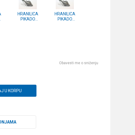
A
HRANILICA
HRANILICA
PIKADO
PIKADO
EV
KRATKA CEV
KRATKA CEV
30g
70g
Obavesti me o sniženju
J U KORPU
DNJAMA