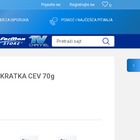
Prijavite se
Registrujte se
0
BRZA ISPORUKA
POMOĆ I NAJČEŠĆA PITANJA
Pretraži sajt
 KRATKA CEV 70g