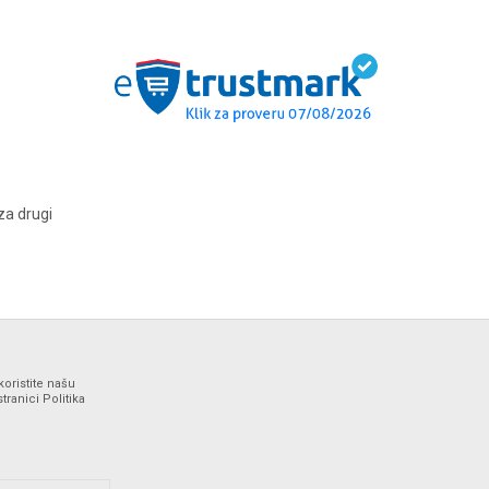
za drugi
koristite našu
ranici Politika