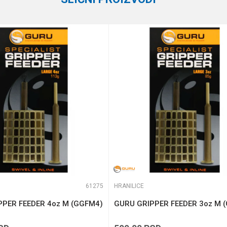
te koliko je 2 + 3 :
61275
HRANILICE
PPER FEEDER 4oz M (GGFM4)
GURU GRIPPER FEEDER 3oz M 