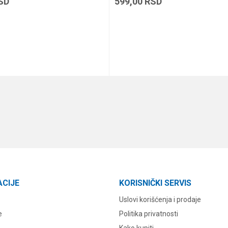
SD
599,00
RSD
DODAJ U KORPU
DODAJ U KORPU
ACIJE
KORISNIČKI SERVIS
Uslovi korišćenja i prodaje
e
Politika privatnosti