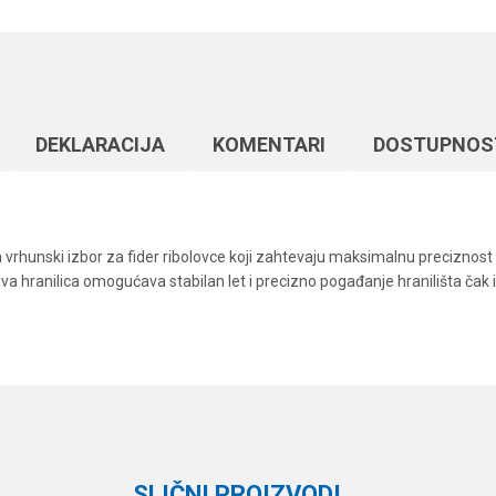
DEKLARACIJA
KOMENTARI
DOSTUPNOS
 vrhunski izbor za fider ribolovce koji zahtevaju maksimalnu preciznos
ova hranilica omogućava stabilan let i precizno pogađanje hranilišta ča
Vrednost
Email
Hranilice
Plovak
SLIČNI PROIZVODI