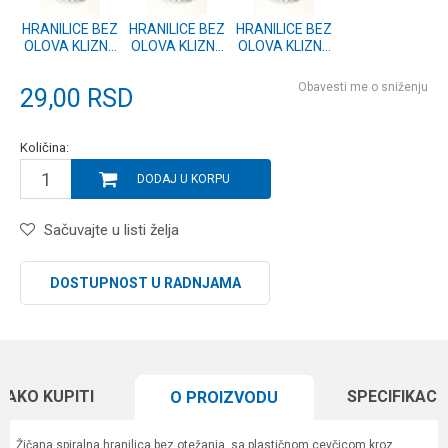
HRANILICE BEZ
HRANILICE BEZ
HRANILICE BEZ
OLOVA KLIZNE
OLOVA KLIZNE
OLOVA KLIZNE
VELIKE
SREDNJE
MALE
Obavesti me o sniženju
29,00
RSD
Količina:
DODAJ U KORPU
Sačuvajte u listi želja
DOSTUPNOST U RADNJAMA
KAKO KUPITI
SPECIFIKACI
O PROIZVODU
Žičana spiralna hranilica bez otežanja, sa plastičnom cevčicom kroz