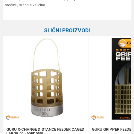
sredinu, srednja veličina.
Karakteristika
Vrednost
Ime/Nadimak
Kategorija
Hranilice
SLIČNI PROIZVODI
Brend
Plovak
Email
Poruka
Anti-spam zaštita - izračunajte koliko je 2 + 3 :
POŠALJI
GURU X-CHANGE DISTANCE FEEDER CAGED
GURU GRIPPER FEEDER
LARGE 40g (GFD055)