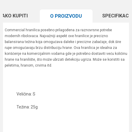
KAKO KUPITI
SPECIFIKACI
O PROIZVODU
Commercial hranilica posebno prilagođena za raznovrsne potrebe
modernih ribolovaca. Najvažniji aspekt ove hranilice je precizno
balansirana težina koja omogućava daleke i precizne zabačaje, dok šire
rupe omogućavaju brzu distribuciju hrane. Ova hranilica je idealna za
korišćenje na komercijalnim vodama gde je potrebno dostaviti veću količinu
hrane na hranilište, što može ubrzati detekciju ugriza. Može se koristiti sa
peletima, hranom, crvima itd.
Veličina: S
Težina: 25g
Karakteristika
Vrednost