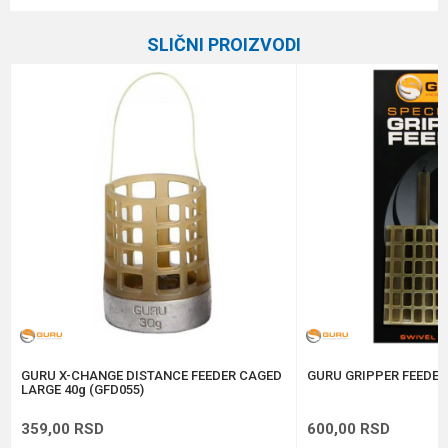
Ime/Nadimak
Kategorija
Hranilice
SLIČNI PROIZVODI
Brend
Guru
Email
Poruka
Anti-spam zaštita - izračunajte koliko je 6 - 1 :
POŠALJI
GURU X-CHANGE DISTANCE FEEDER CAGED
GURU GRIPPER FEEDER
LARGE 40g (GFD055)
359,00
RSD
600,00
RSD