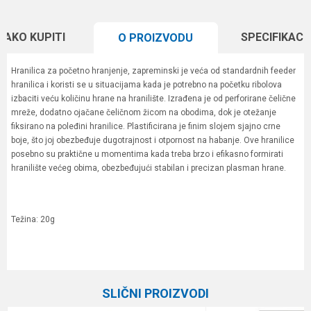
KAKO KUPITI
SPECIFIKACI
O PROIZVODU
Hranilica za početno hranjenje, zapreminski je veća od standardnih feeder
hranilica i koristi se u situacijama kada je potrebno na početku ribolova
izbaciti veću količinu hrane na hranilište. Izrađena je od perforirane čelične
mreže, dodatno ojačane čeličnom žicom na obodima, dok je otežanje
fiksirano na poleđini hranilice. Plastificirana je finim slojem sjajno crne
boje, što joj obezbeđuje dugotrajnost i otpornost na habanje. Ove hranilice
posebno su praktične u momentima kada treba brzo i efikasno formirati
hranilište većeg obima, obezbeđujući stabilan i precizan plasman hrane.
Težina: 20g
Karakteristika
Vrednost
Ime/Nadimak
Kategorija
Hranilice
SLIČNI PROIZVODI
Brend
Plovak