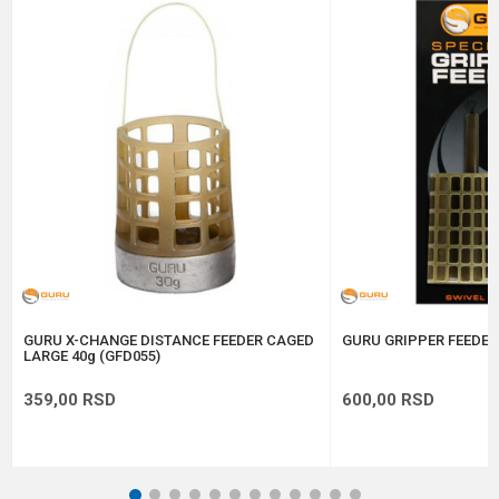
Email
Poruka
Anti-spam zaštita - izračunajte koliko je 2 + 3 :
POŠALJI
GURU X-CHANGE DISTANCE FEEDER CAGED
GURU GRIPPER FEEDER
LARGE 40g (GFD055)
359,00
RSD
600,00
RSD