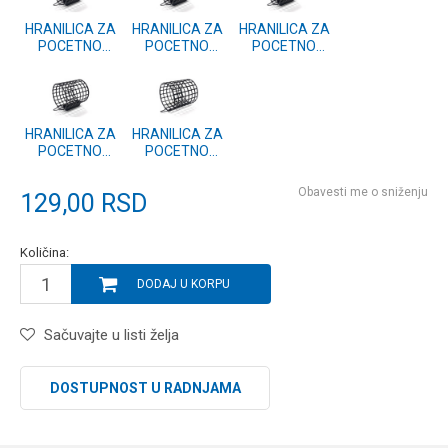
HRANILICA ZA
HRANILICA ZA
HRANILICA ZA
POCETNO
POCETNO
POCETNO
HRANJENJE
HRANJENJE
HRANJENJE
25g
15g
20g
HRANILICA ZA
HRANILICA ZA
POCETNO
POCETNO
HRANJENJE
HRANJENJE
10g
Obavesti me o sniženju
129,00
RSD
Količina:
DODAJ U KORPU
Sačuvajte u listi želja
DOSTUPNOST U RADNJAMA