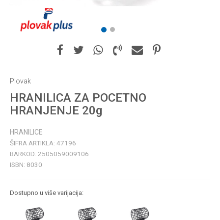
1
2
Plovak
HRANILICA ZA POCETNO
HRANJENJE 20g
HRANILICE
ŠIFRA ARTIKLA:
47196
BARKOD:
2505059009106
ISBN:
8030
Dostupno u više varijacija: