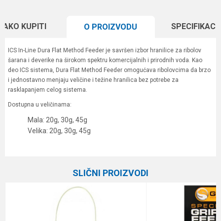
KAKO KUPITI
SPECIFIKACI
O PROIZVODU
ICS In-Line Dura Flat Method Feeder je savršen izbor hranilice za ribolov
šarana i deverike na širokom spektru komercijalnih i prirodnih voda. Kao
deo ICS sistema, Dura Flat Method Feeder omogućava ribolovcima da brzo
i jednostavno menjaju veličine i težine hranilica bez potrebe za
rasklapanjem celog sistema.
Dostupna u veličinama:
Mala: 20g, 30g, 45g
Velika: 20g, 30g, 45g
Karakteristika
Vrednost
Ime/Nadimak
Kategorija
Hranilice
SLIČNI PROIZVODI
Brend
Preston
Email