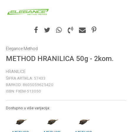
Elegance Method
METHOD HRANILICA 50g - 2kom.
HRANILICE
ŠIFRA ARTIKLA:
57433
BARKOD:
8605059625420
ISBN:
FXEM-513050
Dostupno u više varijacija: