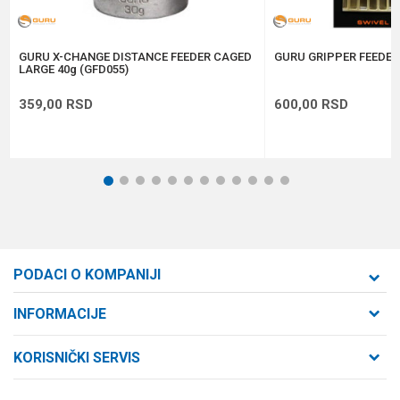
POŠALJI
GURU X-CHANGE DISTANCE FEEDER CAGED
GURU GRIPPER FEEDER
LARGE 40g (GFD055)
359,00
RSD
600,00
RSD
1
2
3
4
5
6
7
8
9
10
11
12
PODACI O KOMPANIJI
Formaxstore d.o.o
INFORMACIJE
O nama
Cara Dušana 47
KORISNIČKI SERVIS
21000 Novi Sad, Srbija
Zaposlenje
Uslovi korišćenja i prodaje
Saradnja