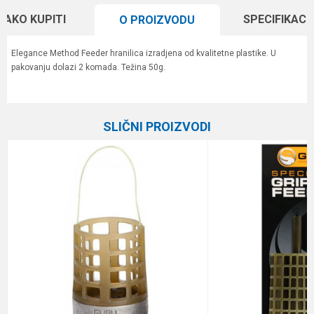
KAKO KUPITI
SPECIFIKACI
O PROIZVODU
Elegance Method Feeder hranilica izradjena od kvalitetne plastike. U
pakovanju dolazi 2 komada. Težina 50g.
Karakteristika
Vrednost
Ime/Nadimak
Kategorija
Hranilice
SLIČNI PROIZVODI
Brend
Elegance Method
Email
Poruka
Anti-spam zaštita - izračunajte koliko je 9 - 4 :