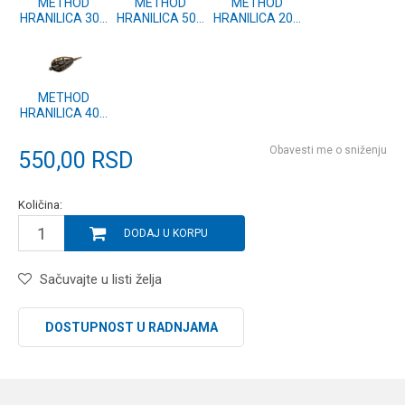
METHOD
METHOD
METHOD
HRANILICA 30g
HRANILICA 50g
HRANILICA 20g
- 2kom.
- 2kom.
- 2kom.
METHOD
HRANILICA 40g
- 2kom.
Obavesti me o sniženju
550,00
RSD
Količina:
DODAJ U KORPU
Sačuvajte u listi želja
DOSTUPNOST U RADNJAMA