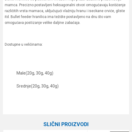
mamca. Precizno postavljeni heksagonalni otvori omogućavaju korišćenje
različitih vrsta mamaca, uključujući vlažniju hranu i iseckane crviće, gliste
itd. Bullet feeder hranilica ima težište postavljeno na dnu što vam
omogućava postizanje velike daljine zabačaja.
Dostupne u veličinama:
Male(20g, 30g, 40g)
Srednje(20g, 30g, 40g)
Karakteristika
Vrednost
Ime/Nadimak
Kategorija
Hranilice
SLIČNI PROIZVODI
Brend
Preston