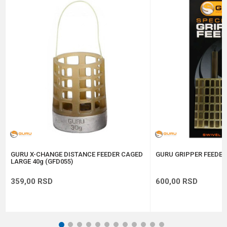
Email
Poruka
Anti-spam zaštita - izračunajte koliko je 4 + 1 :
POŠALJI
GURU X-CHANGE DISTANCE FEEDER CAGED
GURU GRIPPER FEEDER
LARGE 40g (GFD055)
359,00
RSD
600,00
RSD
1
2
3
4
5
6
7
8
9
10
11
12