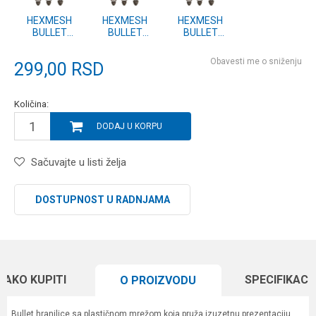
HEXMESH
HEXMESH
HEXMESH
BULLET
BULLET
BULLET
FEEDER -
FEEDER -
FEEDER -
SMALL 40g
SMALL 30g
SMALL 20g
Obavesti me o sniženju
299,00
RSD
(P0050127)
(P0050126)
(P0050125)
Količina:
DODAJ U KORPU
Sačuvajte u listi želja
DOSTUPNOST U RADNJAMA
KAKO KUPITI
SPECIFIKACI
O PROIZVODU
Bullet hranilice sa plastičnom mrežom koja pruža izuzetnu prezentaciju