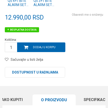
Q5 4+1 BITE
Q5 3+1 BITE
ALARM SET
ALARM SET
(6514-004)
(6514-003)
Obavesti me o sniženju
12.990,00
RSD
BESPLATNA DOSTAVA
Količina:
DODAJ U KORPU
Sačuvajte u listi želja
DOSTUPNOST U RADNJAMA
KAKO KUPITI
SPECIFIKACI
O PROIZVODU