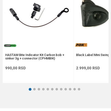
Anti-spam zaštita - izračunajte koliko je 2 + 3 :
POŠALJI
HASTAM Bite Indicator Kit Carbon bob +
Black Label Mini Swinge
sinker 3g + connector (CPHMBIK)
990,00
RSD
2.999,00
RSD
1
2
3
4
5
6
7
8
9
10
11
12