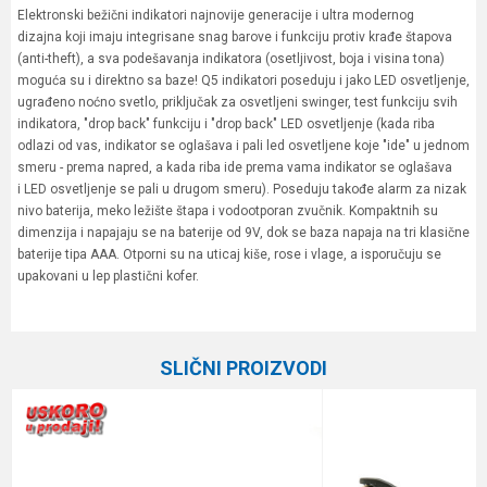
Elektronski bežični indikatori najnovije generacije i ultra modernog
dizajna koji imaju integrisane snag barove i funkciju protiv krađe štapova
(anti-theft), a sva podešavanja indikatora (osetljivost, boja i visina tona)
moguća su i direktno sa baze! Q5 indikatori poseduju i jako LED osvetljenje,
ugrađeno noćno svetlo, priključak za osvetljeni swinger, test funkciju svih
indikatora, "drop back" funkciju i "drop back" LED osvetljenje (kada riba
odlazi od vas, indikator se oglašava i pali led osvetljene koje "ide" u jednom
smeru - prema napred, a kada riba ide prema vama indikator se oglašava
i LED osvetljenje se pali u drugom smeru). Poseduju takođe alarm za nizak
nivo baterija, meko ležište štapa i vodootporan zvučnik. Kompaktnih su
dimenzija i napajaju se na baterije od 9V, dok se baza napaja na tri klasične
baterije tipa AAA. Otporni su na uticaj kiše, rose i vlage, a isporučuju se
upakovani u lep plastični kofer.
Karakteristika
Vrednost
Ime/Nadimak
Kategorija
Indikatori i swingeri
SLIČNI PROIZVODI
Brend
Carp Pro
Email
Komada
3+1
Tip
Wireless
Poruka