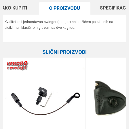
KAKO KUPITI
SPECIFIKACI
O PROIZVODU
Kvalitetan i jednostavan swinger (hanger) sa lančićem poput onih na
biciklima i klasičnom glavom sa dve kuglice.
Karakteristika
Vrednost
Ime/Nadimak
Kategorija
Indikatori i swingeri
SLIČNI PROIZVODI
Brend
Carp Pro
Email
Poruka
Anti-spam zaštita - izračunajte koliko je 9 - 4 :