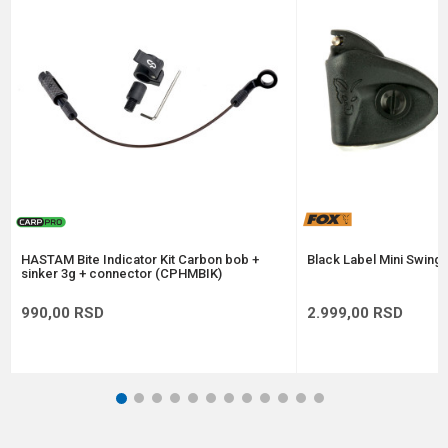
Poruka
Anti-spam zaštita - izračunajte koliko je 4 + 1 :
POŠALJI
HASTAM Bite Indicator Kit Carbon bob +
Black Label Mini Swinge
sinker 3g + connector (CPHMBIK)
990,00
RSD
2.999,00
RSD
1
2
3
4
5
6
7
8
9
10
11
12