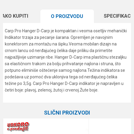
KAKO KUPITI
SPECIFIKACI
O PROIZVODU
Carp Pro Hanger D-Carp je kompaktan i veoma osetljiv mehanički
Indikator trzaja za pecanje šarana. Opremljen je navojnim
konektorom za montažu na šipku.Veoma mobilan dizajn na
crnom lancu od nerđajućeg čelika daje priliku da primetite
najpažljivije uzimanje ribe. Hanger D-Carp ima plastičnu stezaljku
sa elastičnom trakom za bolju prihvatanje najlona i struna, što
potpuno eliminiše oštećenje samog najlona.Težina indikatora se
podešava uz pomoć dva uklonjiva tega od nerđajućeg čelika
težine po 3,5g. Carp Pro Hanger D-Carp indikator je napravljen u
četiri boje: plavoj, zelenoj, žutoj i crvenoj.Žute boje.
Karakteristika
Vrednost
Ime/Nadimak
Kategorija
Indikatori i swingeri
SLIČNI PROIZVODI
Brend
Carp Pro
Email