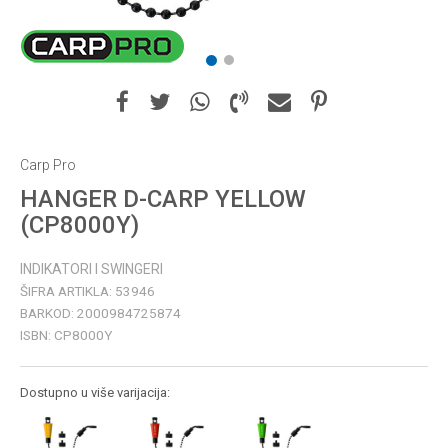
1
2
Carp Pro
HANGER D-CARP YELLOW
(CP8000Y)
INDIKATORI I SWINGERI
ŠIFRA ARTIKLA:
53946
BARKOD:
2000984725874
ISBN:
CP8000Y
Dostupno u više varijacija: