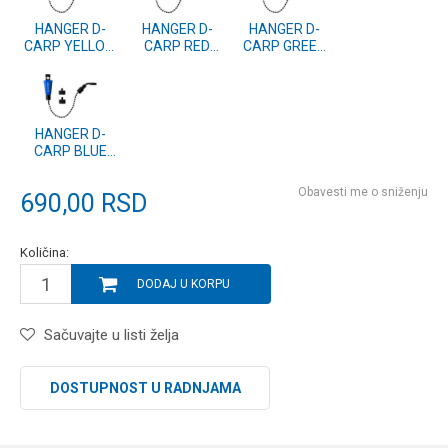
HANGER D-
HANGER D-
HANGER D-
CARP YELLOW
CARP RED
CARP GREEN
(CP8000Y)
(CP8000R)
(CP8000G)
HANGER D-
CARP BLUE
(CP8000B)
Obavesti me o sniženju
690,00
RSD
Količina:
DODAJ U KORPU
Sačuvajte u listi želja
DOSTUPNOST U RADNJAMA