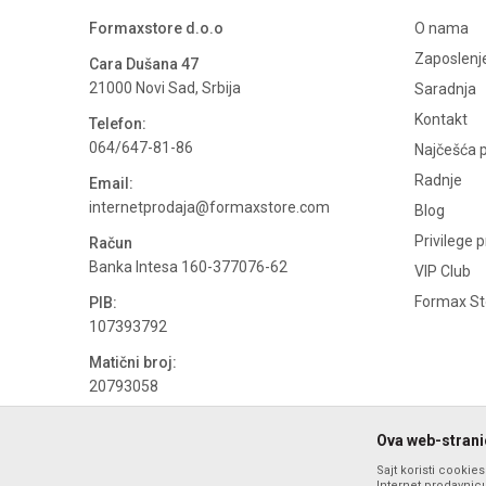
Formaxstore d.o.o
O nama
Zaposlenj
Cara Dušana 47
21000 Novi Sad, Srbija
Saradnja
Kontakt
Telefon:
064/647-81-86
Najčešća p
Radnje
Email:
internetprodaja@formaxstore.com
Blog
Privilege 
Račun
Banka Intesa 160-377076-62
VIP Club
Formax Sto
PIB:
107393792
Matični broj:
20793058
PDV broj
Ova web-stranic
694500884
Sajt koristi cookie
Internet prodavnicu