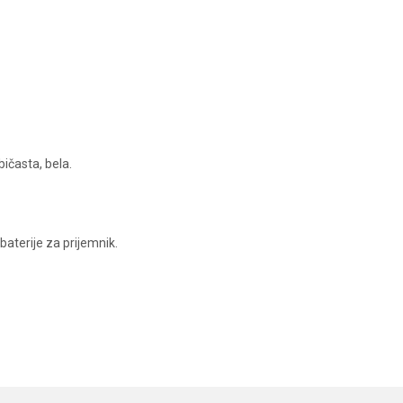
bičasta, bela.
baterije za prijemnik.
Vrednost
Email
Indikatori i swingeri