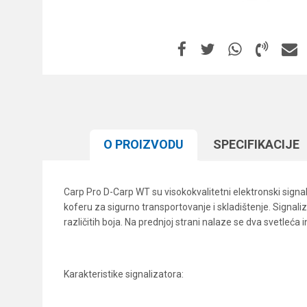
O PROIZVODU
SPECIFIKACIJЕ
Carp Pro D-Carp WT su visokokvalitetni elektronski signa
koferu za sigurno transportovanje i skladištenje. Signali
različitih boja. Na prednjoj strani nalaze se dva svetleća i
Karakteristike signalizatora: