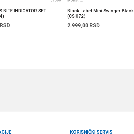
67380
INDIKATORI I SWINGERI
 BITE INDICATOR SET
Black Label Mini Swinger Black
4)
(CSI072)
RSD
2.999,00
RSD
DODAJ U KORPU
DODAJ U KORPU
ACIJE
KORISNIČKI SERVIS