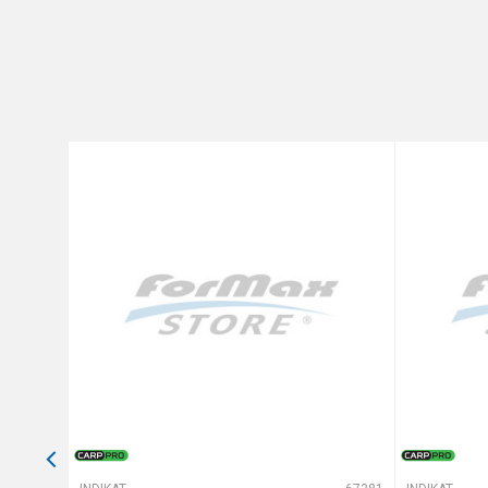
Brend
Poruka
Anti-spam zaštita - izračunaj
POŠALJI