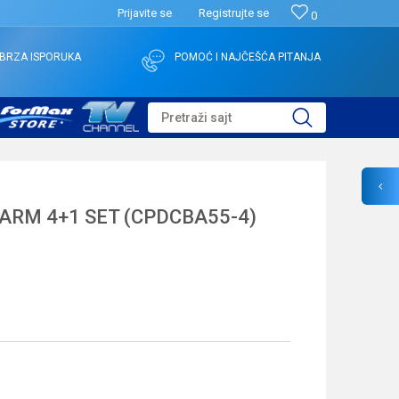
Prijavite se
Registrujte se
0
BRZA ISPORUKA
POMOĆ I NAJČEŠĆA PITANJA
Pretraži sajt
ARM 4+1 SET (CPDCBA55-4)