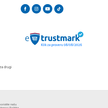
za drugi
koristite našu
ranici Politika