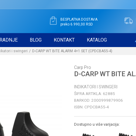
BESPLATNA DOSTAVA
preko 6.990,00 RSD
RADNJE
BLOG
KONTAKT
KATALOG
ikatori i swingeri
D-CARP WT BITE ALARM 4+1 SET (CPDCBA55-4)
Carp Pro
D-CARP WT BITE AL
INDIKATORI I SWINGERI
ŠIFRA ARTIKLA:
62885
BARKOD:
2000999879906
ISBN:
CPDCBA55-4
Dostupno u više varijacija: