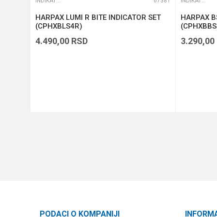
56407
INDIKATORI I SWINGERI
67381
INDIKATORI I SWINGERI
HARPAX LUMI R BITE INDICATOR SET
HARPAX BS
(CPHXBLS4R)
(CPHXBBS
4.490,00
RSD
3.290,00
DODAJ U KORPU
PODACI O KOMPANIJI
INFORM