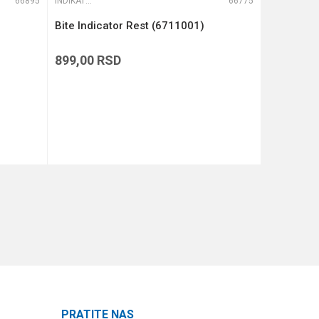
66895
INDIKATORI I SWINGERI
66775
INDIKATORI I SWINGERI
Bite Indicator Rest (6711001)
Mini Micr
899,00
RSD
3.299,00
DODAJ U KORPU
PRATITE NAS