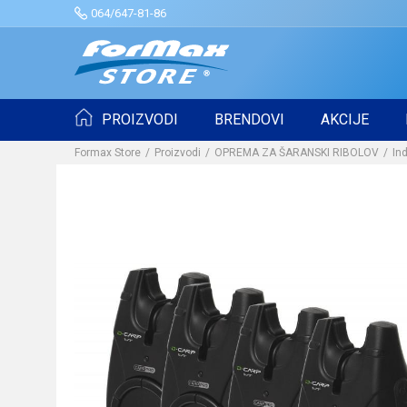
064/647-81-86
PROIZVODI
BRENDOVI
AKCIJE
Formax Store
Proizvodi
OPREMA ZA ŠARANSKI RIBOLOV
Ind