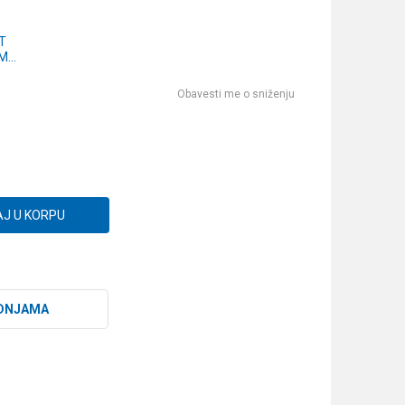
T
RM
-4)
Obavesti me o sniženju
J U KORPU
DNJAMA