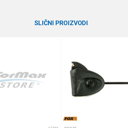
Carp Pro
SLIČNI PROIZVODI
te koliko je 2 + 3 :