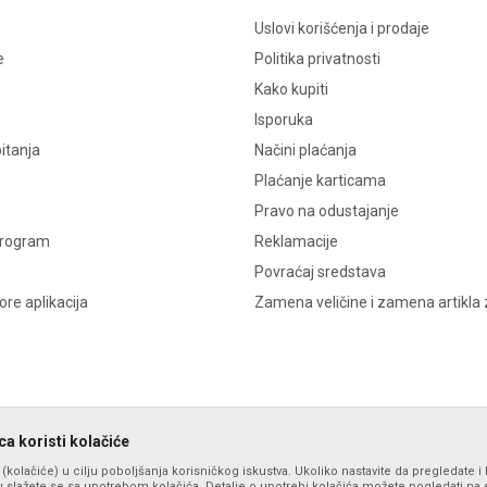
Uslovi korišćenja i prodaje
e
Politika privatnosti
Kako kupiti
Isporuka
itanja
Načini plaćanja
Plaćanje karticama
Pravo na odustajanje
program
Reklamacije
Povraćaj sredstava
re aplikacija
Zamena veličine i zamena artikla 
a koristi kolačiće
s (kolačiće) u cilju poboljšanja korisničkog iskustva. Ukoliko nastavite da pregledate i 
 slažete se sa upotrebom kolačića. Detalje o upotrebi kolačića možete pogledati na st