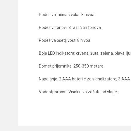
Podesiva jačina zvuka: 8 nivoa.
Podesivi tonovi: 8 različitih tonova.
Podesiva osetljivost: 8 nivoa.
Boje LED indikatora: crvena, žuta, zelena, plava, lju
Domet prijemnika: 250-350 metara.
Napajanje: 2 AAA baterije za signalizatore, 3 AAA 
Vodootpornost: Visok nivo zaštite od vlage.
Karakteristika
Ime/Nadimak
Kategorija