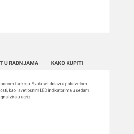
T U RADNJAMA
KAKO KUPITI
asponom funkcija. Svaki set dolazi u polutvrdom
ivosti, kao i svetlosnim LED indikatorima u sedam
gnaliziraju ugriz.