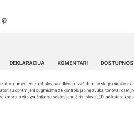
DEKLARACIJA
KOMENTARI
DOSTUPNOS
lizatori namenjeni za ribolov, sa odličnom zaštitom od vlage i širokim r
zatori su opremljeni dugmićima za kontrolu jačine zvuka, tonova i osetlj
ndikatora, a oko zvučnika su postavljena četiri plava LED indikatora koji si