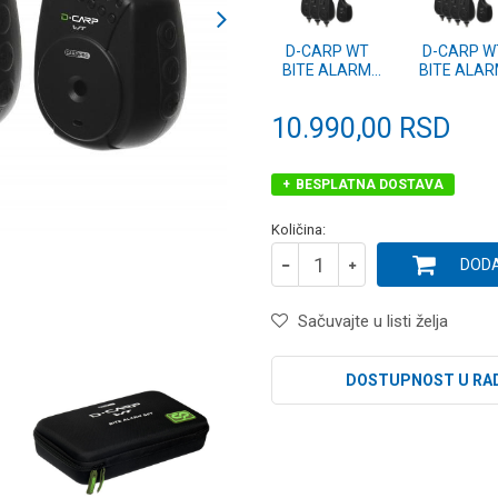
D-CARP WT
D-CARP W
BITE ALARM
BITE ALA
3+1 SET
4+1 SET
(CPDCBA55-3)
(CPDCBA55
10.990,00
RSD
BESPLATNA DOSTAVA
Količina:
DODA
Sačuvajte u listi želja
DOSTUPNOST U RA