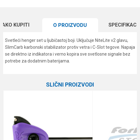
KAKO KUPITI
SPECIFIKACI
O PROIZVODU
Svetleći henger set u ljubičastoj boji. Uključuje NiteLite v2 glavu,
SlimCarb karbonski stabilizator protiv vetra i C-Slot tegove. Napaja
se direktno iz indikatora i verno kopira sve svetlosne signale bez
potrebe za dodatnim baterijama.
Karakteristika
Vrednost
Ime/Nadimak
Kategorija
Indikatori i swingeri
SLIČNI PROIZVODI
Brend
Delkim
Email
Poruka