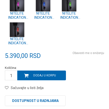
NITELITE
NITELITE
NITELITE
INDICATION
INDICATION
INDICATION
SET -
SET -
SET -
ILLUMINATING
ILLUMINATING
ILLUMINATING
HANGER
HANGER BLUE
HANGER GREEN
PURPLE
(DP109)
(DP107)
(DP111)
NITELITE
INDICATION
SET -
ILLUMINATING
Obavesti me o sniženju
5.390,00
RSD
HANGER RED
(DP106)
Količina:
DODAJ U KORPU
Sačuvajte u listi želja
DOSTUPNOST U RADNJAMA