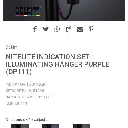
Delkim
NITELITE INDICATION SET -
ILLUMINATING HANGER PURPLE
(DP111)
INDIKATORI I SWINGERI
ŠIFRA ARTIKLA:
51095
BARKOD:
5060983320330
ISBN:
DP111
Dostupno u više varijacija: