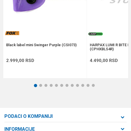
Anti-spam zaštita - izračunajte koliko je 9 - 4 :
POŠALJI
Black label mini Swinger Purple (CSI073)
HARPAX LUMI R BITE I
(CPHXBLS4R)
2.999,00
RSD
4.490,00
RSD
1
2
3
4
5
6
7
8
9
10
11
12
PODACI O KOMPANIJI
Formaxstore d.o.o
INFORMACIJE