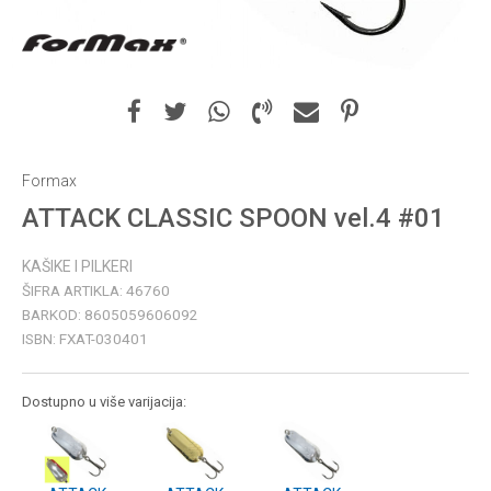
Formax
ATTACK CLASSIC SPOON vel.4 #01
KAŠIKE I PILKERI
ŠIFRA ARTIKLA:
46760
BARKOD:
8605059606092
ISBN:
FXAT-030401
Dostupno u više varijacija: