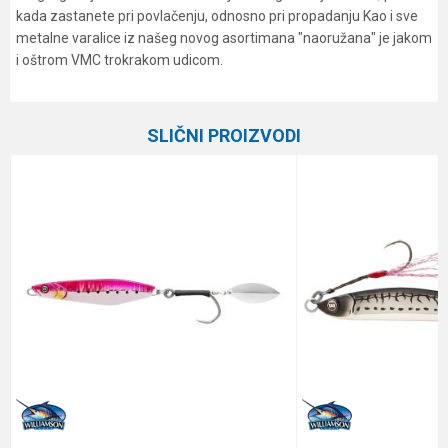
kada zastanete pri povlačenju, odnosno pri propadanju Kao i sve
metalne varalice iz našeg novog asortimana "naoružana" je jakom
i oštrom VMC trokrakom udicom.
Karakteristika
Vrednost
Ime/Nadimak
Kategorija
Kašike i pilkeri
SLIČNI PROIZVODI
Brend
Formax
Email
Dužina
5.7 cm
Težina
22 g
Poruka
Anti-spam zaštita - izračunajte koliko je 2 + 3 :