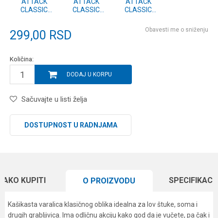
ATTACK
ATTACK
ATTACK
CLASSIC
CLASSIC
CLASSIC
SPOON vel.4
SPOON vel.4
SPOON vel.4
#06
#02
#01
Obavesti me o sniženju
299,00
RSD
Količina:
DODAJ U KORPU
Sačuvajte u listi želja
DOSTUPNOST U RADNJAMA
KAKO KUPITI
SPECIFIKACI
O PROIZVODU
Kašikasta varalica klasičnog oblika idealna za lov štuke, soma i
drugih grabljivica. Ima odličnu akciju kako god da je vučete, pa čak i