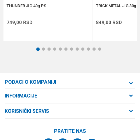
POŠALJI
THUNDER JIG 40g PS
TRICK METAL JIG 30g 
749,00
RSD
849,00
RSD
1
2
3
4
5
6
7
8
9
10
11
12
PODACI O KOMPANIJI
Formaxstore d.o.o
INFORMACIJE
O nama
Cara Dušana 47
KORISNIČKI SERVIS
21000 Novi Sad, Srbija
Zaposlenje
Uslovi korišćenja i prodaje
Saradnja
Telefon:
PRATITE NAS
Politika privatnosti
064/647-81-86
Kontakt