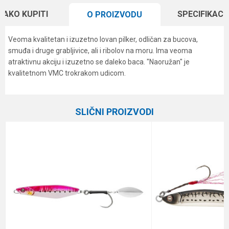
KAKO KUPITI
SPECIFIKACI
O PROIZVODU
Veoma kvalitetan i izuzetno lovan pilker, odličan za bucova,
smuđa i druge grabljivice, ali i ribolov na moru. Ima veoma
atraktivnu akciju i izuzetno se daleko baca. "Naoružan" je
kvalitetnom VMC trokrakom udicom.
Karakteristika
Vrednost
Ime/Nadimak
Kategorija
Kašike i pilkeri
SLIČNI PROIZVODI
Brend
Formax
Email
Težina
30 g
Poruka