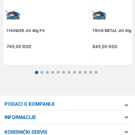
Anti-spam zaštita - izračunajte koliko je 9 - 4 :
POŠALJI
THUNDER JIG 40g PS
TRICK METAL JIG 30g 
749,00
RSD
849,00
RSD
1
2
3
4
5
6
7
8
9
10
11
12
PODACI O KOMPANIJI
Formaxstore d.o.o
INFORMACIJE
O nama
Cara Dušana 47
KORISNIČKI SERVIS