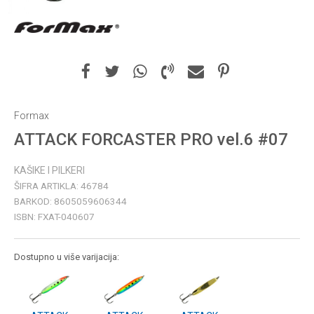
Formax
ATTACK FORCASTER PRO vel.6 #07
KAŠIKE I PILKERI
ŠIFRA ARTIKLA:
46784
BARKOD:
8605059606344
ISBN:
FXAT-040607
Dostupno u više varijacija: