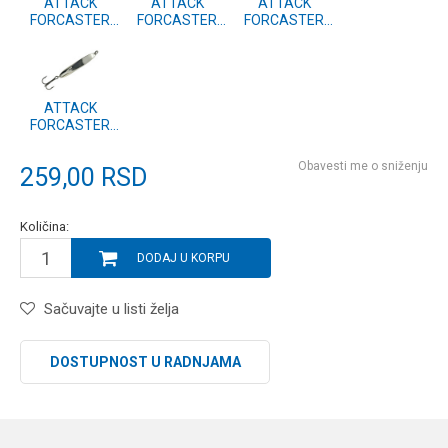
ATTACK
ATTACK
ATTACK
FORCASTER
FORCASTER
FORCASTER
PRO vel.6 #08
PRO vel.6 #07
PRO vel.6 #02
ATTACK
FORCASTER
PRO vel.6 #01
Obavesti me o sniženju
259,00
RSD
Količina:
DODAJ U KORPU
Sačuvajte u listi želja
DOSTUPNOST U RADNJAMA