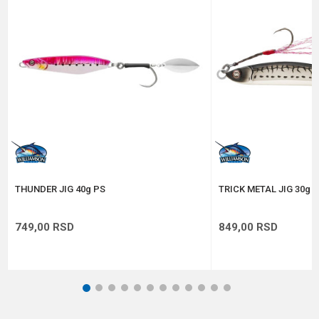
Poruka
Anti-spam zaštita - izračunajte koliko je 2 + 3 :
POŠALJI
THUNDER JIG 40g PS
TRICK METAL JIG 30g 
749,00
RSD
849,00
RSD
1
2
3
4
5
6
7
8
9
10
11
12