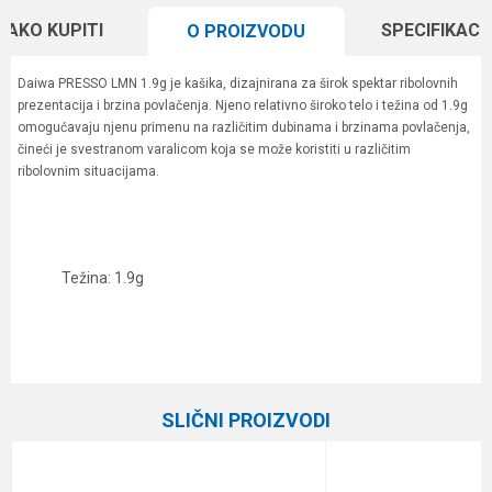
KAKO KUPITI
SPECIFIKACI
O PROIZVODU
Daiwa PRESSO LMN 1.9g je kašika, dizajnirana za širok spektar ribolovnih
prezentacija i brzina povlačenja. Njeno relativno široko telo i težina od 1.9g
omogućavaju njenu primenu na različitim dubinama i brzinama povlačenja,
čineći je svestranom varalicom koja se može koristiti u različitim
ribolovnim situacijama.
Težina: 1.9g
Karakteristika
Vrednost
Ime/Nadimak
Kategorija
Kašike i pilkeri
SLIČNI PROIZVODI
Brend
Daiwa
Email