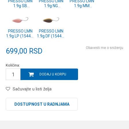
PRESSO LMN
PRESSO LMN
PRESSO LMN
1.9g SB
1.9g NG
1.9g MM
(15443-136)
(15443-129)
(15443-128)
PRESSO LMN
PRESSO LMN
1.9g LP (15443-
1.9g DF (15443-
124)
111)
Obavesti me o sniženju
699,00
RSD
Količina:
DODAJ U KORPU
Sačuvajte u listi želja
DOSTUPNOST U RADNJAMA