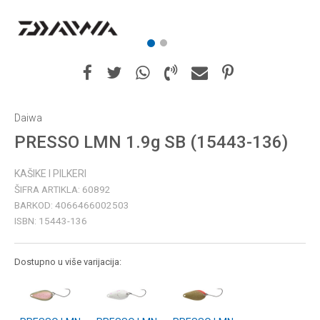
1
2
Daiwa
PRESSO LMN 1.9g SB (15443-136)
KAŠIKE I PILKERI
ŠIFRA ARTIKLA:
60892
BARKOD:
4066466002503
ISBN:
15443-136
Dostupno u više varijacija: