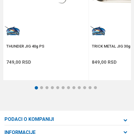
Anti-spam zaštita - izračunajte koliko je 6 - 1 :
POŠALJI
THUNDER JIG 40g PS
TRICK METAL JIG 30g 
749,00
RSD
849,00
RSD
1
2
3
4
5
6
7
8
9
10
11
12
PODACI O KOMPANIJI
Formaxstore d.o.o
INFORMACIJE