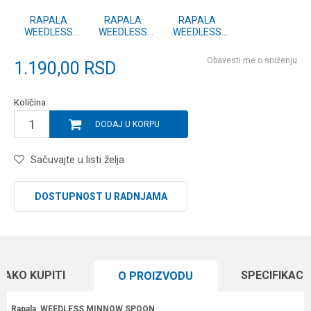
RAPALA
RAPALA
RAPALA
WEEDLESS
WEEDLESS
WEEDLESS
MINNOW
MINNOW
MINNOW
SPOON (RMS)
SPOON (RMS)
SPOON (RMS)
Obavesti me o sniženju
1.190,00
RSD
7 ATTR
7 ATPE
7 ATRO
Količina:
DODAJ U KORPU
Sačuvajte u listi želja
DOSTUPNOST U RADNJAMA
KAKO KUPITI
SPECIFIKACI
O PROIZVODU
Rapala WEEDLESS MINNOW SPOON