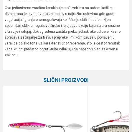
Ova jedinstvena varalica kombinuje profil voblera sa radom kašike, a
dizajnirana je prvenstveno za ribolov u najtežim uslovima gde gusta
vegetacija i granje onemogućavaju korišćenje običnih udica. Njen
specifičan oblik omogućava široku i lelujaavu akciju koja stvara snažne
vibracije i odsjaj, dok ugrađena zaštita preko jednokrake udice efikasno
sprečava zapinjanje za travu i prepreke. Prilikom pauze u povlačenju,
varalica polako tone uz karakteristično treperenje, što je često trenutak
kada krupni predatori poput štuke odlučuju da napadnu plen sakriven u
zaklonu.
Karakteristika
Vrednost
Ime/Nadimak
Kategorija
Kašike i pilkeri
SLIČNI PROIZVODI
Brend
Rapala
Email
Poruka