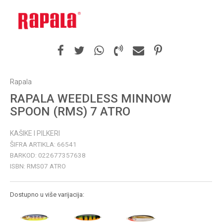
Rapala
RAPALA WEEDLESS MINNOW
SPOON (RMS) 7 ATRO
KAŠIKE I PILKERI
ŠIFRA ARTIKLA:
66541
BARKOD:
022677357638
ISBN:
RMS07 ATRO
Dostupno u više varijacija: