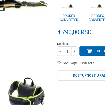
PROREX
PROREX
CONVERTER
CONVERTE
STALKER RB
STALKER 
2.40m (15814-
2.70m (158
4.790,00
RSD
240)
270)
Količina:
DODA
Sačuvajte u listi želja
DOSTUPNOST U RA