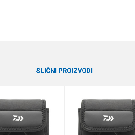
Vrednost
Email
Klasične futrole
Daiwa
SLIČNI PROIZVODI
e koliko je 9 - 4 :