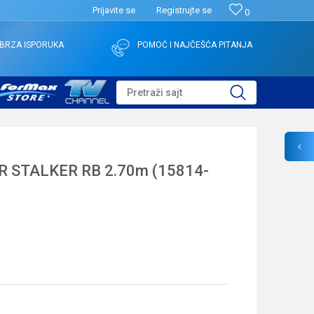
Prijavite se
Registrujte se
0
BRZA ISPORUKA
POMOĆ I NAJČEŠĆA PITANJA
Pretraži sajt
 STALKER RB 2.70m (15814-