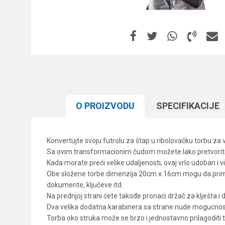
O PROIZVODU
SPECIFIKACIJЕ
Konvertujte svoju futrolu za štap u ribolovačku torbu za v
Sa ovim transformacionim čudom možete lako pretvoriti f
Kada morate preći velike udaljenosti, ovaj vrlo udoban i v
Obe složene torbe dimenzija 20cm x 16cm mogu da prime 
dokumente, ključeve itd.
Na prednjoj strani ćete takođe pronaći držač za klješta i
Dva velika dodatna karabinera sa strane nude mogućno
Torba oko struka može se brzo i jednostavno prilagoditi 