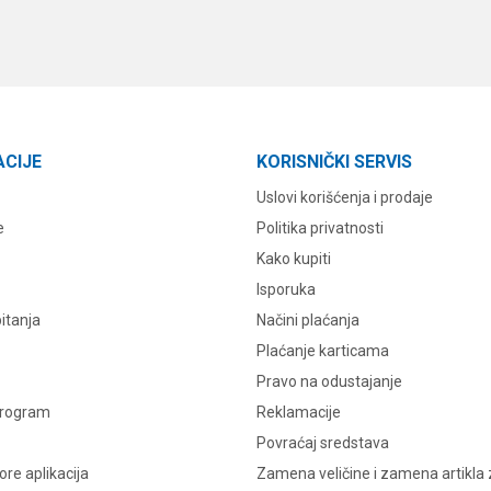
ACIJE
KORISNIČKI SERVIS
Uslovi korišćenja i prodaje
e
Politika privatnosti
Kako kupiti
Isporuka
itanja
Načini plaćanja
Plaćanje karticama
Pravo na odustajanje
program
Reklamacije
Povraćaj sredstava
re aplikacija
Zamena veličine i zamena artikla 