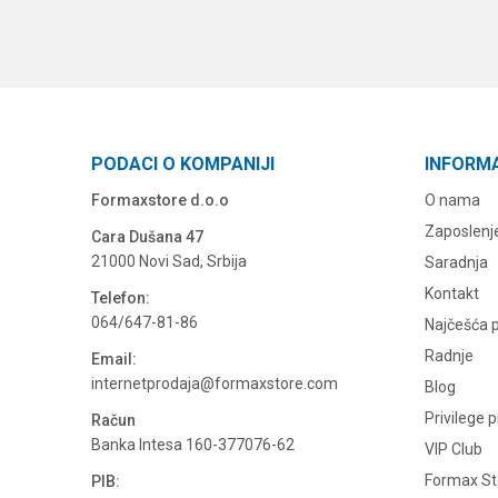
PODACI O KOMPANIJI
INFORM
Formaxstore d.o.o
O nama
Zaposlenj
Cara Dušana 47
21000 Novi Sad, Srbija
Saradnja
Kontakt
Telefon:
064/647-81-86
Najčešća p
Radnje
Email:
internetprodaja@formaxstore.com
Blog
Privilege 
Račun
Banka Intesa 160-377076-62
VIP Club
Formax Sto
PIB: