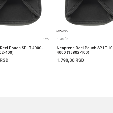
67278
KLASIČNE FUTROLE
Reel Pouch SP LT 4000-
Neoprene Reel Pouch SP LT 10
02-400)
4000 (15802-100)
RSD
1.790,00
RSD
DODAJ U KORPU
DODAJ U KORPU