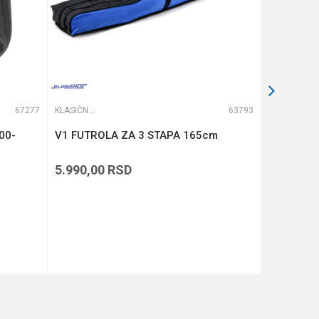
67277
KLASIČNE FUTROLE
63793
KLASIČNE FUTROLE
00-
V1 FUTROLA ZA 3 STAPA 165cm
V1 FUTRO
5.990,00
RSD
5.490,00
DODAJ U KORPU