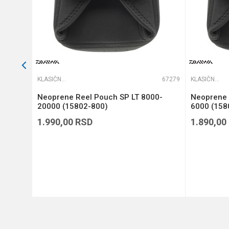
60904
KLASIČNE FUTROLE
67279
KLASIČNE FUTROLE
RB
Neoprene Reel Pouch SP LT 8000-
Neoprene 
20000 (15802-800)
6000 (158
1.990,00
RSD
1.890,00
DODAJ U KORPU