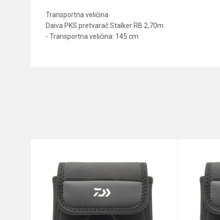
Transportna veličina
Daiva PKS pretvarač Stalker RB 2,70m
- Transportna veličina: 145 cm
Karakteristika
Ime/Nadimak
Kategorija
Brend
Poruka
Anti-spam zaštita - izračunajt
POŠALJI