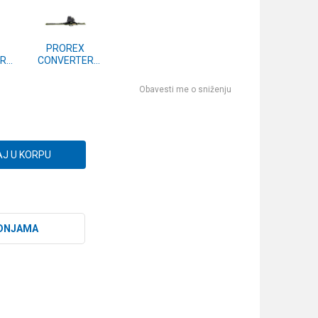
PROREX
R
CONVERTER
RB
STALKER RB
14-
3.00m (15814-
Obavesti me o sniženju
300)
J U KORPU
DNJAMA