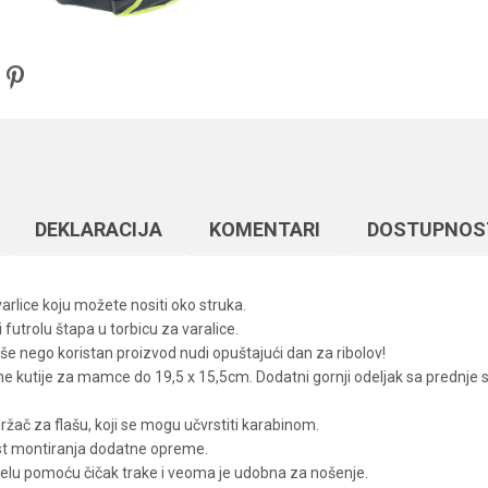
DEKLARACIJA
KOMENTARI
DOSTUPNOS
arlice koju možete nositi oko struka.
utrolu štapa u torbicu za varalice.
iše nego koristan proizvod nudi opuštajući dan za ribolov!
kutije za mamce do 19,5 x 15,5cm. Dodatni gornji odeljak sa prednje 
 držač za flašu, koji se mogu učvrstiti karabinom.
st montiranja dodatne opreme.
telu pomoću čičak trake i veoma je udobna za nošenje.