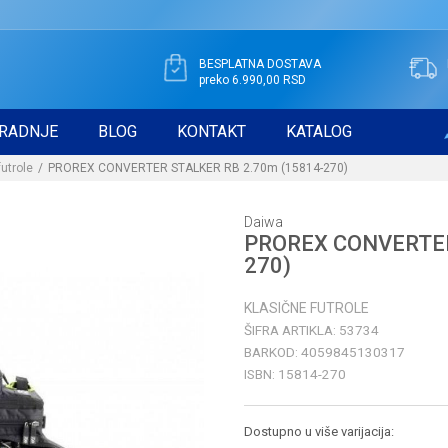
BESPLATNA DOSTAVA
preko 6.990,00 RSD
RADNJE
BLOG
KONTAKT
KATALOG
futrole
PROREX CONVERTER STALKER RB 2.70m (15814-270)
Daiwa
PROREX CONVERTER
270)
KLASIČNE FUTROLE
ŠIFRA ARTIKLA:
53734
BARKOD:
4059845130317
ISBN:
15814-270
Dostupno u više varijacija: