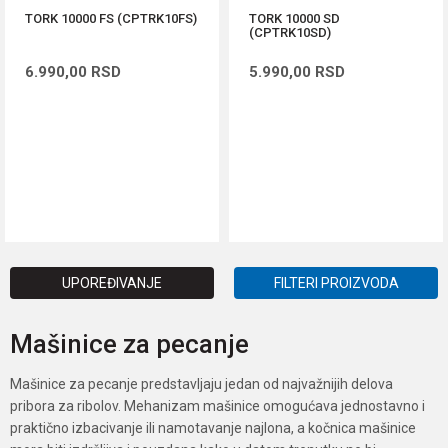
TORK 10000 FS (CPTRK10FS)
TORK 10000 SD
(CPTRK10SD)
6.990,00
RSD
5.990,00
RSD
DODAJ U KORPU
DODAJ U KORPU
UPOREĐIVANJE
FILTERI PROIZVODA
Mašinice za pecanje
Mašinice za pecanje predstavljaju jedan od najvažnijih delova
pribora za ribolov. Mehanizam mašinice omogućava jednostavno i
praktično izbacivanje ili namotavanje najlona, a kočnica mašinice