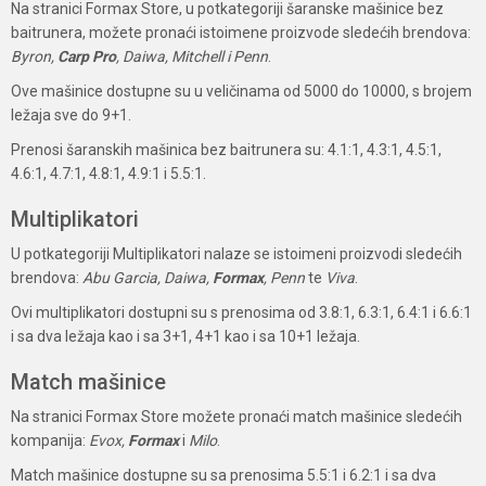
Na stranici Formax Store, u potkategoriji šaranske mašinice bez
baitrunera, možete pronaći istoimene proizvode sledećih brendova:
Byron,
Carp Pro
, Daiwa, Mitchell i Penn
.
Ove mašinice dostupne su u veličinama od 5000 do 10000, s brojem
ležaja sve do 9+1.
Prenosi šaranskih mašinica bez baitrunera su: 4.1:1, 4.3:1, 4.5:1,
4.6:1, 4.7:1, 4.8:1, 4.9:1 i 5.5:1.
Multiplikatori
U potkategoriji Multiplikatori nalaze se istoimeni proizvodi sledećih
brendova:
Abu Garcia, Daiwa,
Formax
, Penn
te
Viva
.
Ovi multiplikatori dostupni su s prenosima od 3.8:1, 6.3:1, 6.4:1 i 6.6:1
i sa dva ležaja kao i sa 3+1, 4+1 kao i sa 10+1 ležaja.
Match mašinice
Na stranici Formax Store možete pronaći match mašinice sledećih
kompanija:
Evox,
Formax
i
Milo
.
Match mašinice dostupne su sa prenosima 5.5:1 i 6.2:1 i sa dva