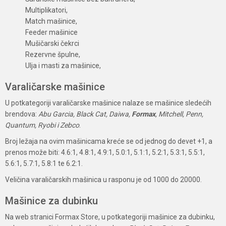
Multiplikatori,
Match mašinice,
Feeder mašinice
Mušičarski čekrci
Rezervne špulne,
Ulja i masti za mašinice,
Varaličarske mašinice
U potkategoriji varaličarske mašinice nalaze se mašinice sledećih
brendova:
Abu Garcia, Black Cat, Daiwa,
Formax
, Mitchell, Penn,
Quantum, Ryobi i Zebco
.
Broj ležaja na ovim mašinicama kreće se od jednog do devet +1, a
prenos može biti: 4.6:1, 4.8:1, 4.9:1, 5.0:1, 5.1:1, 5.2:1, 5.3:1, 5.5:1,
5.6:1, 5.7:1, 5.8:1 te 6.2:1.
Veličina varaličarskih mašinica u rasponu je od 1000 do 20000.
Mašinice za dubinku
Na web stranici Formax Store, u potkategoriji mašinice za dubinku,