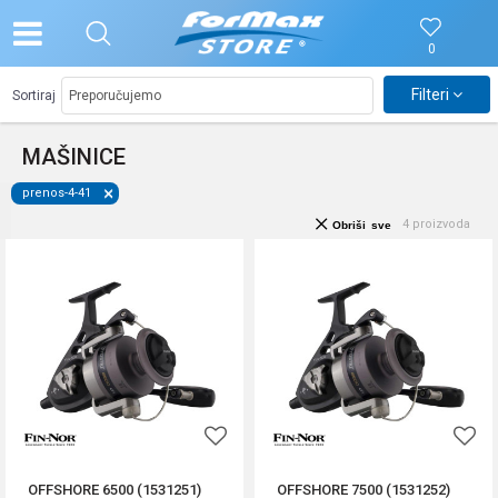
0
Filteri
Sortiraj
MAŠINICE
prenos-4-41
4
proizvoda
Obriši sve
OFFSHORE 6500 (1531251)
OFFSHORE 7500 (1531252)