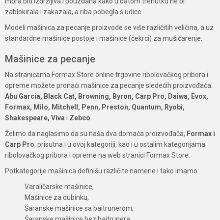
mora biti izdržljiva i pouzdana kako u datom trenutku ne bi
zablokirala i zakazala, a riba pobegla s udice.
Modeli mašinica za pecanje proizvode se više različitih veličina, a uz
standardne mašinice postoje i mašinice (čekrci) za mušičarenje.
Mašinice za pecanje
Na stranicama Formax Store online trgovine ribolovačkog pribora i
opreme možete pronaći mašinice za pecanje sledećih proizvođača:
Abu Garcia, Black Cat, Browning, Byron, Carp Pro, Daiwa, Evox,
Formax, Milo, Mitchell, Penn, Preston, Quantum, Ryobi,
Shakespeare, Viva
i
Zebco
.
Želimo da naglasimo da su naša dva domaća proizvođača,
Formax i
Carp Pro
, prisutna i u ovoj kategoriji, kao i u ostalim kategorijama
ribolovačkog pribora i opreme na web stranici Formax Store.
Potkategorije mašinica definišu različite namene i tako imamo:
Varaličarske mašinice,
Mašinice za dubinku,
Šaranske mašinice sa baitrunerom,
Šaranske mašinice bez baitrunera,