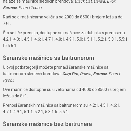
nalaze se mašinice sledećih brendova:
Black Cat, Daiwa, Evox,
Formax
, Penn i Zebco
.
Radi se o mašinicama veličina od 2000 do 8500 i brojem ležaja do
7+1.
Što se tiče prenosa, dostupne su mašinice za dubinku s prenosima:
4.2:1, 4.3:1, 4.5:1, 4.6:1, 4.7:1, 4.8:1, 4.9:1, 5.0:1, 5.1:1, 5.2:1, 5.3:1, 5.5:1
te 5.6:1.
Šaranske mašinice sa baitrunerom
U ovoj potkategoriji možete pronaći šaranske mašinice sa
baitrunerom sledećih brendova:
Carp Pro
, Daiwa,
Formax
, Penn i
Ryobi
.
Ove mašinice dostupne su u veličinama od 4000 do 8500 i s brojem
ležaja do 8+1.
Prenosi šaranskih mašinica sa baitrunerom su: 4.2:1, 4.5:1, 4.6:1,
4.7:1, 4.9:1, 5.1:1, 5.2:1, 5.3:1 te 5.5:1.
Šaranske mašinice bez baitrunera