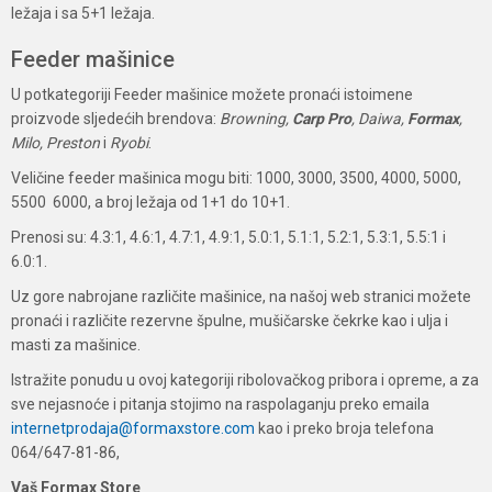
ležaja i sa 5+1 ležaja.
Feeder mašinice
U potkategoriji Feeder mašinice možete pronaći istoimene
proizvode sljedećih brendova:
Browning,
Carp Pro
, Daiwa,
Formax
,
Milo, Preston
i
Ryobi
.
Veličine feeder mašinica mogu biti: 1000, 3000, 3500, 4000, 5000,
5500 6000, a broj ležaja od 1+1 do 10+1.
Prenosi su: 4.3:1, 4.6:1, 4.7:1, 4.9:1, 5.0:1, 5.1:1, 5.2:1, 5.3:1, 5.5:1 i
6.0:1.
Uz gore nabrojane različite mašinice, na našoj web stranici možete
pronaći i različite rezervne špulne, mušičarske čekrke kao i ulja i
masti za mašinice.
Istražite ponudu u ovoj kategoriji ribolovačkog pribora i opreme, a za
sve nejasnoće i pitanja stojimo na raspolaganju preko emaila
internetprodaja@formaxstore.com
kao i preko broja telefona
064/647-81-86,
Vaš Formax Store