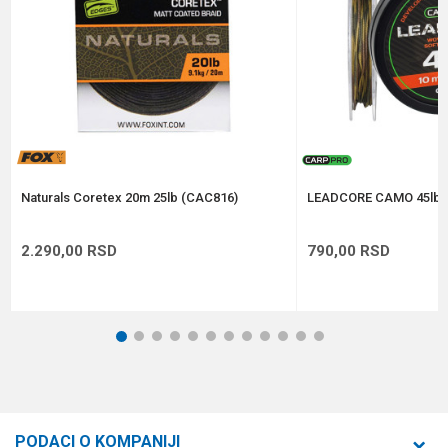
Anti-spam zaštita - izračunajte koliko je 9 - 4 :
POŠALJI
Naturals Coretex 20m 25lb (CAC816)
LEADCORE CAMO 45lb 
2.290,00
RSD
790,00
RSD
1
2
3
4
5
6
7
8
9
10
11
12
PODACI O KOMPANIJI