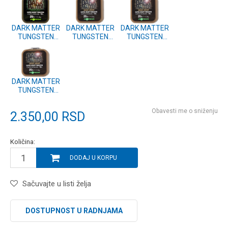
DARK MATTER
DARK MATTER
DARK MATTER
TUNGSTEN
TUNGSTEN
TUNGSTEN
COATED BRAID
COATED BRAID
COATED BRAID
WE. GREEN 18lb
GR. BROWN
WE. GREEN 25lb
10m
18lb 10m
10m
(KDMCW18)
(KDMCG18)
(KDMCW25)
DARK MATTER
TUNGSTEN
COATED BRAID
GR. BROWN
Obavesti me o sniženju
2.350,00
RSD
25lb 10m
(KDMCG25)
Količina:
DODAJ U KORPU
Sačuvajte u listi želja
DOSTUPNOST U RADNJAMA