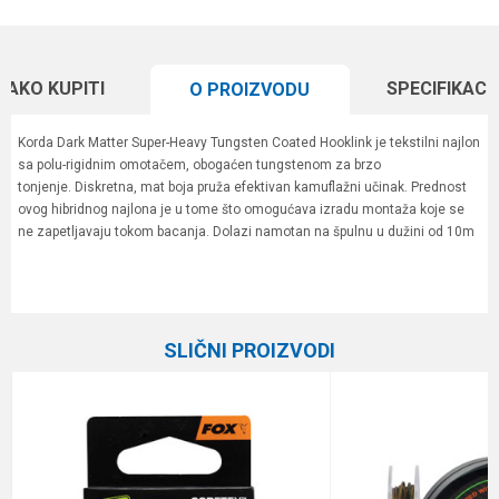
KAKO KUPITI
SPECIFIKACI
O PROIZVODU
Korda Dark Matter Super-Heavy Tungsten Coated Hooklink je tekstilni najlon
sa polu-rigidnim omotačem, obogaćen tungstenom za brzo
tonjenje. Diskretna, mat boja pruža efektivan kamuflažni učinak. Prednost
ovog hibridnog najlona je u tome što omogućava izradu montaža koje se
ne zapetljavaju tokom bacanja. Dolazi namotan na špulnu u dužini od 10m
Karakteristika
Vrednost
Ime/Nadimak
Kategorija
Materijali za šaranske predveze
SLIČNI PROIZVODI
Brend
Korda
Email
Poruka