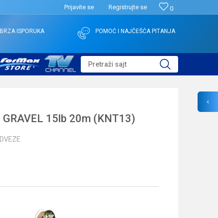
Prijavite se
Registrujte se
0
BRZA ISPORUKA
POMOĆ I NAJČEŠĆA PITANJA
Pretraži sajt
 GRAVEL 15lb 20m (KNT13)
EDVEZE