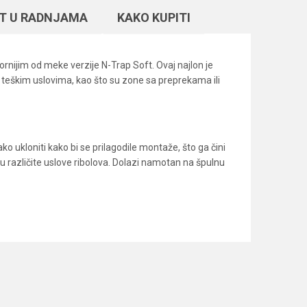
T U RADNJAMA
KAKO KUPITI
ornijim od meke verzije N-Trap Soft. Ovaj najlon je
 teškim uslovima, kao što su zone sa preprekama ili
ukloniti kako bi se prilagodile montaže, što ga čini
 različite uslove ribolova. Dolazi namotan na špulnu