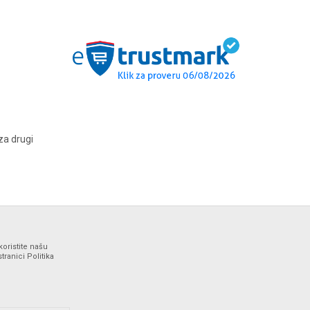
za drugi
koristite našu
ranici Politika