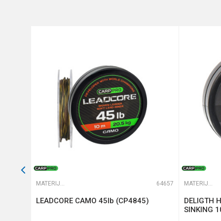
Anti-spam zaštita - izračunajt
POŠALJI
64553
MATERIJALI ZA ŠARANSKE PREDVEZE
64657
MATERIJALI ZA ŠARANSKE PREDVEZE
C816)
LEADCORE CAMO 45lb (CP4845)
DELIGTH 
SINKING 1