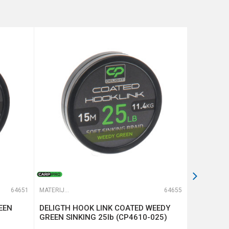
64651
MATERIJALI ZA ŠARANSKE PREDVEZE
64655
MATERIJALI ZA ŠARANSKE PREDVEZE
EEN
DELIGTH HOOK LINK COATED WEEDY
DIAMOND
GREEN SINKING 25lb (CP4610-025)
45lb (CP4