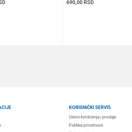
SD
690,00
RSD
DODAJ U KORPU
DODAJ U KORPU
ACIJE
KORISNIČKI SERVIS
Uslovi korišćenja i prodaje
e
Politika privatnosti