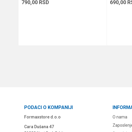
790,00
RSD
690,00
R
DODAJ U KORPU
PODACI O KOMPANIJI
INFORM
Formaxstore d.o.o
O nama
Zaposlenj
Cara Dušana 47