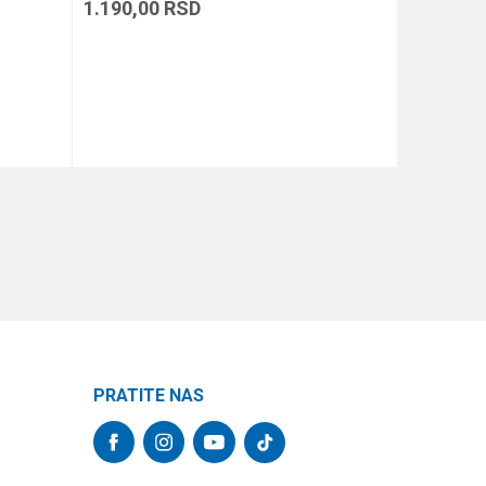
1.190,00
RSD
490,00
R
DODAJ U KORPU
PRATITE NAS