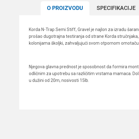
O PROIZVODU
SPECIFIKACIJЕ
Korda N-Trap Semi Stiff, Gravel je najlon za izradu šaran
prošao dugotrajna testiranja od strane Korda stručnjaka,
kolonijama školjki, zahvaljujući svom otpornom omotaču
Njegova glavna prednost je sposobnost da formira montaž
odličnim za upotrebu sa različitim vrstama mamaca. Dolaz
u dužini od 20m, nosivosti 15lb.
Karakteristika
Ime/Nadimak
Kategorija
Brend
Poruka