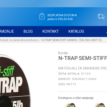
BESPLATNA DOSTAVA
preko 6.990,00 RSD
RADNJE
BLOG
KONTAKT
KATALOG
terijali za šaranske predveze
N-TRAP SEMI-STIFF GRAVEL 15lb 20m (KNT13)
Korda
N-TRAP SEMI-STIFF
MATERIJALI ZA ŠARANSKE PR
ŠIFRA ARTIKLA:
51139
BARKOD:
5060062114942
ISBN:
KNT13
Dostupno u više varijacija: