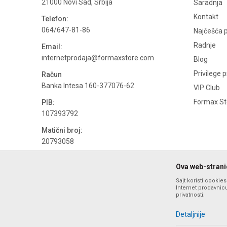
21000 Novi Sad, Srbija
Saradnja
Kontakt
Telefon:
064/647-81-86
Najčešća p
Radnje
Email:
internetprodaja@formaxstore.com
Blog
Privilege 
Račun
Banka Intesa 160-377076-62
VIP Club
Formax Sto
PIB:
107393792
Matični broj:
20793058
PDV broj
Ova web-stranic
694500884
Sajt koristi cookie
Internet prodavnicu
privatnosti.
Detaljnije