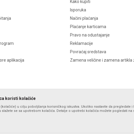
Kako kupiti
Isporuka
itanja
Načini plaćanja
Plaćanje karticama
Pravo na odustajanje
program
Reklamacije
Povraćaj sredstava
re aplikacija
Zamena veličine i zamena artikla 
a koristi kolačiće
s (kolačiće) u cilju poboljšanja korisničkog iskustva. Ukoliko nastavite da pregledate i 
 slažete se sa upotrebom kolačića. Detalje o upotrebi kolačića možete pogledati na st