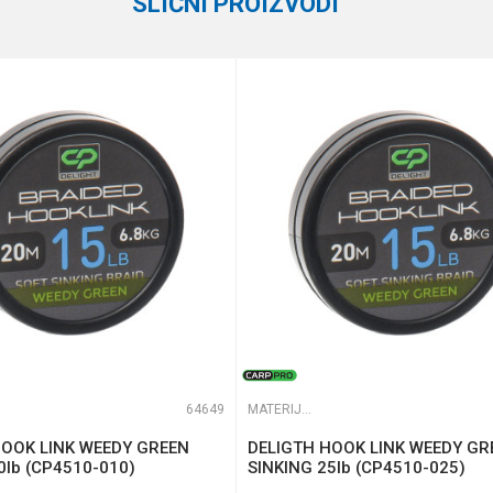
SLIČNI PROIZVODI
e koliko je 6 - 1 :
64649
MATERIJALI ZA ŠARANSKE PREDVEZE
HOOK LINK WEEDY GREEN
DELIGTH HOOK LINK WEEDY GR
0lb (CP4510-010)
SINKING 25lb (CP4510-025)