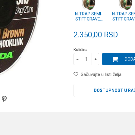
N-TRAP SEMI-
N-TRAP SEM
STIFF GRAVEL
STIFF GRAV
30lb 20m
20lb 20m
(KNT15)
(KNT14)
2.350,00
RSD
Količina:
DODA
Sačuvajte u listi želja
DOSTUPNOST U RA