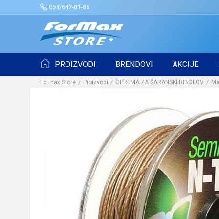
064/647-81-86
PROIZVODI
BRENDOVI
AKCIJE
Formax Store
Proizvodi
OPREMA ZA ŠARANSKI RIBOLOV
Ma