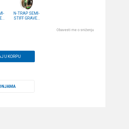
I-
N-TRAP SEMI-
EL
STIFF GRAVEL
15lb 20m
(KNT13)
Obavesti me o sniženju
J U KORPU
DNJAMA