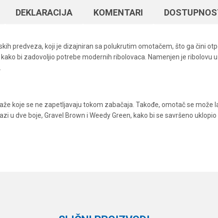
DEKLARACIJA
KOMENTARI
DOSTUPNOS
skih predveza, koji je dizajniran sa polukrutim omotačem, što ga čini otp
 kako bi zadovoljio potrebe modernih ribolovaca. Namenjen je ribolovu u
.
e koje se ne zapetljavaju tokom zabačaja. Takođe, omotač se može lako 
i u dve boje, Gravel Brown i Weedy Green, kako bi se savršeno uklopio u
Vrednost
Email
Materijali za šaranske predveze
Korda