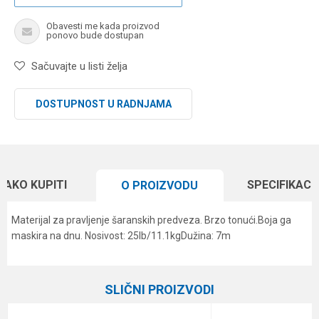
Obavesti me kada proizvod
ponovo bude dostupan
Sačuvajte u listi želja
DOSTUPNOST U RADNJAMA
KAKO KUPITI
SPECIFIKACI
O PROIZVODU
Materijal za pravljenje šaranskih predveza. Brzo tonući.Boja ga
maskira na dnu. Nosivost: 25lb/11.1kgDužina: 7m
Karakteristika
Vrednost
Ime/Nadimak
Kategorija
Materijali za šaranske predveze
SLIČNI PROIZVODI
Brend
Carp Pro
Email