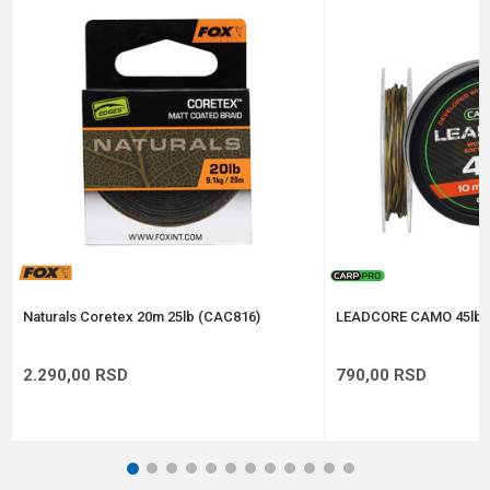
Poruka
Anti-spam zaštita - izračunajte koliko je 4 + 1 :
POŠALJI
Naturals Coretex 20m 25lb (CAC816)
LEADCORE CAMO 45lb 
2.290,00
RSD
790,00
RSD
1
2
3
4
5
6
7
8
9
10
11
12