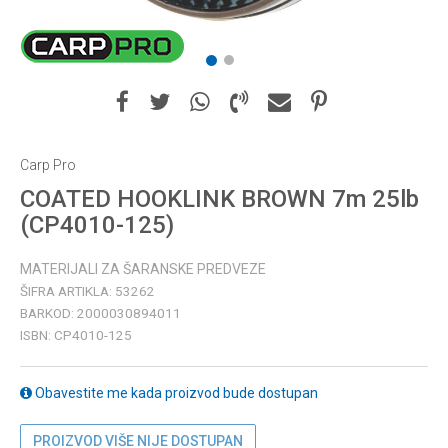
1
2
Carp Pro
COATED HOOKLINK BROWN 7m 25lb
(CP4010-125)
MATERIJALI ZA ŠARANSKE PREDVEZE
ŠIFRA ARTIKLA:
53262
BARKOD:
2000030894011
ISBN:
CP4010-125
Obavestite me kada proizvod bude dostupan
PROIZVOD VIŠE NIJE DOSTUPAN