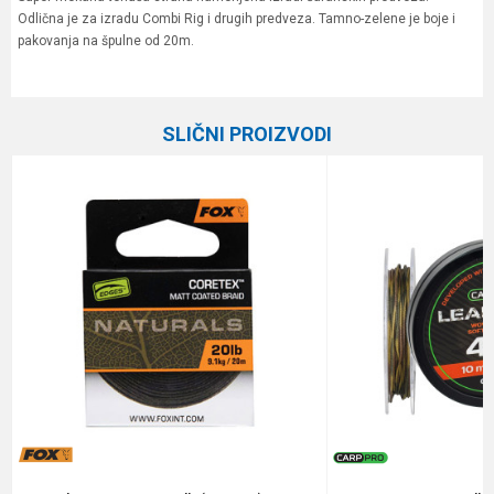
Odlična je za izradu Combi Rig i drugih predveza. Tamno-zelene je boje i
pakovanja na špulne od 20m.
Karakteristika
Vrednost
Ime/Nadimak
Kategorija
Materijali za šaranske predveze
SLIČNI PROIZVODI
Brend
Fox
Email
Poruka
Anti-spam zaštita - izračunajte koliko je 4 + 1 :