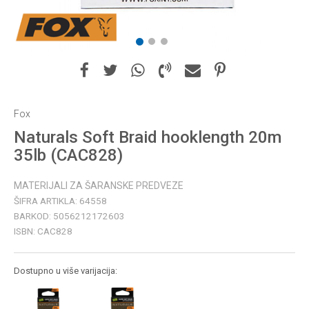
1
2
3
Fox
Naturals Soft Braid hooklength 20m
35lb (CAC828)
MATERIJALI ZA ŠARANSKE PREDVEZE
ŠIFRA ARTIKLA:
64558
BARKOD:
5056212172603
ISBN:
CAC828
Dostupno u više varijacija: