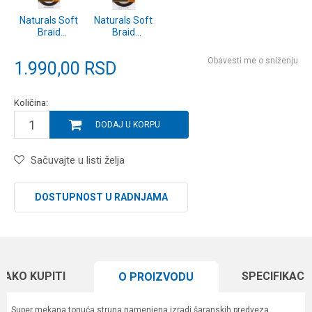
Naturals Soft
Naturals Soft
Braid
Braid
hooklength
hooklength
20m 35lb
20m 25lb
Obavesti me o sniženju
1.990,00
RSD
(CAC828)
(CAC827)
Količina:
DODAJ U KORPU
Sačuvajte u listi želja
DOSTUPNOST U RADNJAMA
KAKO KUPITI
SPECIFIKACI
O PROIZVODU
Super mekana tonuća struna namenjena izradi šaranskih predveza.