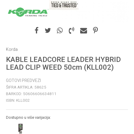
Korda
KABLE LEADCORE LEADER HYBRID
LEAD CLIP WEED 50cm (KLL002)
GOTOVI PREDVEZI
ŠIFRA ARTIKLA:
58625
BARKOD:
50606606634811
ISBN:
KLL002
Dostupno u više varijacija: