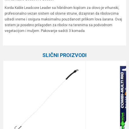
Korda Kable Leadcore Leader sa hibridnom kopčom za olovo je vrhunski,
profesionalno vezan sistem od olovne strune, dizajniran da ribolovcima
uštedi vreme i osigura maksimalnu pouzdanost prilikom lova šarana. Ovaj
sistem je posebno prilagođen za ribolov na terenima sa podvodnom
vegetacijom i muljem. Pakovanje sadrži 3 komada.
Karakteristika
Vrednost
Ime/Nadimak
Kategorija
Gotovi predvezi
SLIČNI PROIZVODI
Brend
Korda
Email
Poruka
Anti-spam zaštita - izračunajte koliko je 2 + 3 :