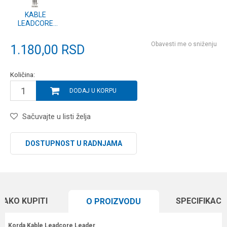
KABLE
LEADCORE
LEADER
HYBRID LEAD
Obavesti me o sniženju
1.180,00
RSD
CLIP WEED
50cm (KLL002)
Količina:
DODAJ U KORPU
Sačuvajte u listi želja
DOSTUPNOST U RADNJAMA
KAKO KUPITI
SPECIFIKACI
O PROIZVODU
Korda Kable Leadcore Leader