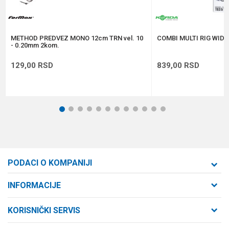
POŠALJI
METHOD PREDVEZ MONO 12cm TRN vel. 10
COMBI MULTI RIG WIDE 
- 0.20mm 2kom.
129,00
RSD
839,00
RSD
1
2
3
4
5
6
7
8
9
10
11
12
PODACI O KOMPANIJI
Formaxstore d.o.o
INFORMACIJE
O nama
Cara Dušana 47
KORISNIČKI SERVIS
21000 Novi Sad, Srbija
Zaposlenje