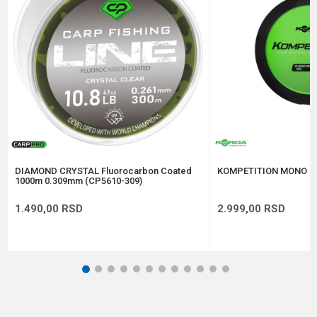
Nosivost
2.7 kg
Poruka
Prečnik
0.16 mm
Anti-spam zaštita - izračunajte koliko je 4 + 1 :
POŠALJI
DIAMOND CRYSTAL Fluorocarbon Coated
KOMPETITION MONO 0
1000m 0.309mm (CP5610-309)
1.490,00
RSD
2.999,00
RSD
1
2
3
4
5
6
7
8
9
10
11
12