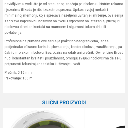
nevidljivim u vodi, što je od presudnog značaja pri ribolovu u bistrim rekama
i jezerima ili kada je riba izuzetno oprezna. Uprkos svojoj mekoći i
minimalnoj memoriji, koja sprečava neželjeno uvrtanje i mršenje, ova serija
zadržava impresivnu nosivost na čvoru i otpornost na istezanje, pružajući
ribolovcu direktan kontakt sa mamcem i sigurnost tokom drila ili
povlačenja.
Profesionalna primena ove serije je praktično neograničena, jer se
podjednako efikasno koristi u plovkarenju, feeder ribolovu, varaličarenju, pa
čak i u morskom ribolovu. Bez obzira na odabrani prečnik, Owner Line Broad
nudi konstantan kvalitet i pouzdanost, omogućavajući ribolovcima da se u
potpunosti fokusiraju na taktiku i uživanje u vodi.
Prečnik: 0.16 mm
Pakovanje: 100 m
Karakteristika
Vrednost
Ime/Nadimak
Kategorija
Monofili
SLIČNI PROIZVODI
Brend
Owner
Email
Dužina
100 m