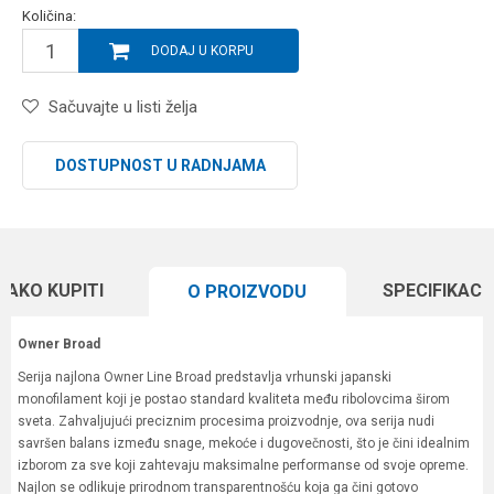
Količina:
DODAJ U KORPU
Sačuvajte u listi želja
DOSTUPNOST U RADNJAMA
KAKO KUPITI
SPECIFIKACI
O PROIZVODU
Owner Broad
Serija najlona Owner Line Broad predstavlja vrhunski japanski
monofilament koji je postao standard kvaliteta među ribolovcima širom
sveta. Zahvaljujući preciznim procesima proizvodnje, ova serija nudi
savršen balans između snage, mekoće i dugovečnosti, što je čini idealnim
izborom za sve koji zahtevaju maksimalne performanse od svoje opreme.
Najlon se odlikuje prirodnom transparentnošću koja ga čini gotovo