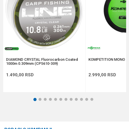
Anti-spam zaštita - izračunajte koliko je 4 + 1 :
POŠALJI
DIAMOND CRYSTAL Fluorocarbon Coated
KOMPETITION MONO 0
1000m 0.309mm (CP5610-309)
1.490,00
RSD
2.999,00
RSD
1
2
3
4
5
6
7
8
9
10
11
12