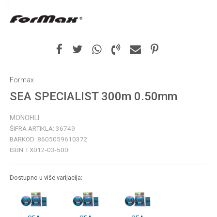
Formax
SEA SPECIALIST 300m 0.50mm
MONOFILI
ŠIFRA ARTIKLA:
36749
BARKOD:
8605059610372
ISBN:
FX012-03-500
Dostupno u više varijacija: