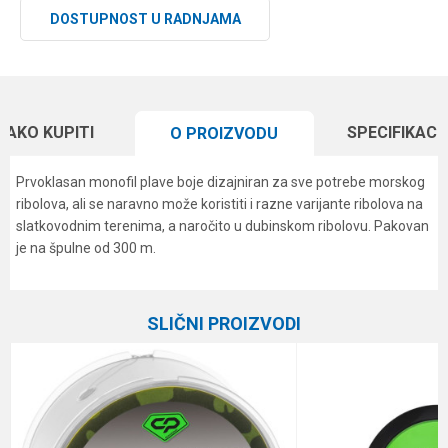
DOSTUPNOST U RADNJAMA
KAKO KUPITI
SPECIFIKACI
O PROIZVODU
Prvoklasan monofil plave boje dizajniran za sve potrebe morskog
ribolova, ali se naravno može koristiti i razne varijante ribolova na
slatkovodnim terenima, a naročito u dubinskom ribolovu. Pakovan
je na špulne od 300 m.
Karakteristika
Vrednost
Ime/Nadimak
Kategorija
Monofili
SLIČNI PROIZVODI
Brend
Formax
Email
Dužina
300 m
Nosivost
33.9 kg
Poruka