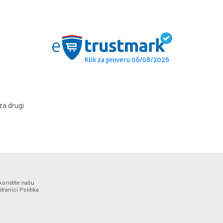
za drugi
koristite našu
ranici Politika