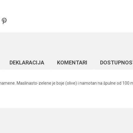
DEKLARACIJA
KOMENTARI
DOSTUPNOS
namene. Maslinasto-zelene je boje (olive) i namotan na špulne od 100 m.
Vrednost
Email
Monofili
Formax
100 m