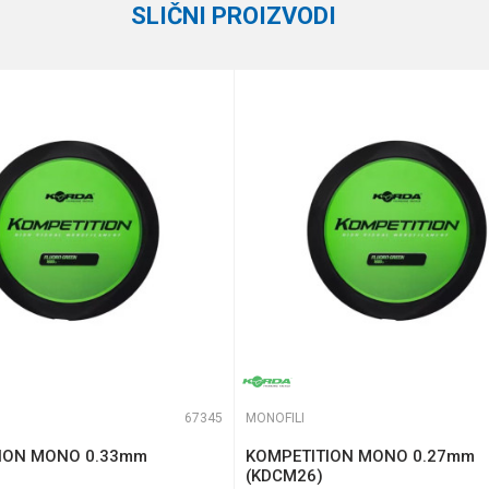
SLIČNI PROIZVODI
14.5 kg
0.40 mm
e koliko je 9 - 4 :
67345
MONOFILI
ION MONO 0.33mm
KOMPETITION MONO 0.27mm
(KDCM26)