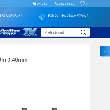
Prijavite se
Registrujte se
0
BRZA ISPORUKA
POMOĆ I NAJČEŠĆA PITANJA
Pretraži sajt
0m 0.40mm