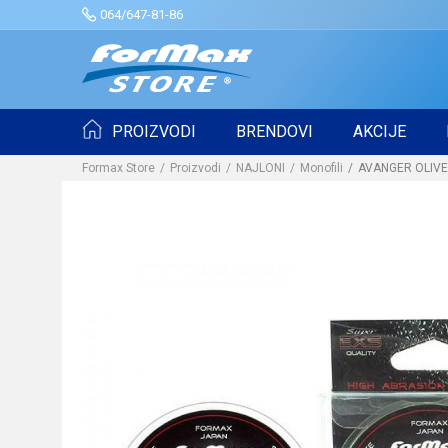
064/647-81-86
PROIZVODI
BRENDOVI
AKCIJE
Formax Store
Proizvodi
NAJLONI
Monofili
AVANGER OLIV