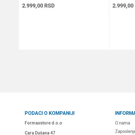
2.999,00
RSD
2.999,00
DODAJ U KORPU
PODACI O KOMPANIJI
INFORM
Formaxstore d.o.o
O nama
Zaposlenj
Cara Dušana 47