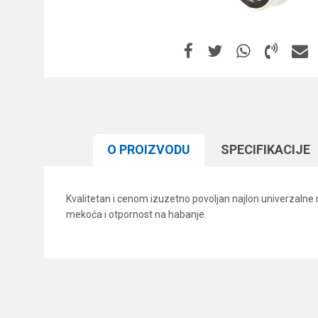
O PROIZVODU
SPECIFIKACIJЕ
Kvalitetan i cenom izuzetno povoljan najlon univerzalne 
mekoća i otpornost na habanje.
Karakteristika
Ime/Nadimak
Kategorija
Brend
Poruka
Dužina