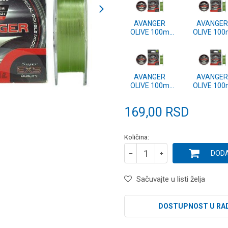
AVANGER
AVANGER
OLIVE 100m
OLIVE 100
0.40mm
0.35mm
AVANGER
AVANGER
OLIVE 100m
OLIVE 100
0.22mm
0.20mm
169,00
RSD
Količina:
DODA
Sačuvajte u listi želja
DOSTUPNOST U RA