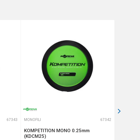
67343
MONOFILI
67342
MONOFILI
KOMPETITION MONO 0.25mm
GURU N-G
(KDCM25)
(GNG22)