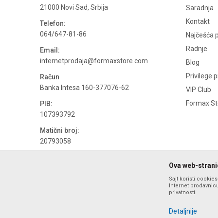
21000 Novi Sad, Srbija
Saradnja
Kontakt
Telefon:
064/647-81-86
Najčešća p
Radnje
Email:
internetprodaja@formaxstore.com
Blog
Privilege 
Račun
Banka Intesa 160-377076-62
VIP Club
Formax Sto
PIB:
107393792
Matični broj:
20793058
PDV broj
Ova web-stranic
694500884
Sajt koristi cookie
Internet prodavnicu
privatnosti.
Detaljnije