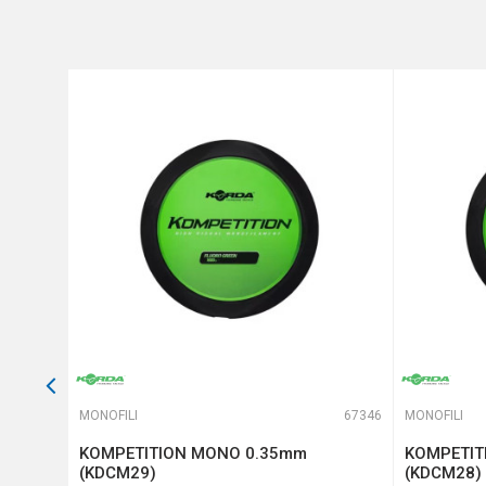
Nosivost
Prečnik
Anti-spam zaštita - izračunajt
POŠALJI
65941
MONOFILI
67346
MONOFILI
on
KOMPETITION MONO 0.35mm
KOMPETIT
10-261)
(KDCM29)
(KDCM28)