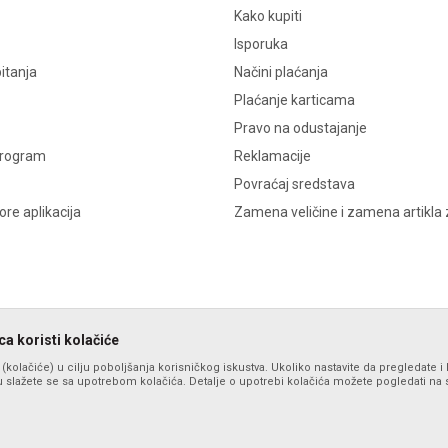
Kako kupiti
Isporuka
itanja
Načini plaćanja
Plaćanje karticama
Pravo na odustajanje
program
Reklamacije
Povraćaj sredstava
re aplikacija
Zamena veličine i zamena artikla 
a koristi kolačiće
s (kolačiće) u cilju poboljšanja korisničkog iskustva. Ukoliko nastavite da pregledate i 
 slažete se sa upotrebom kolačića. Detalje o upotrebi kolačića možete pogledati na st