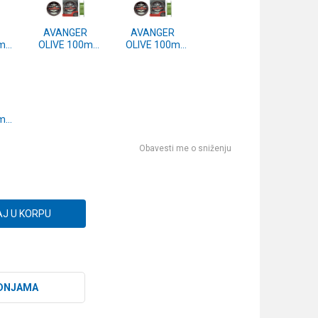
AVANGER
AVANGER
m
OLIVE 100m
OLIVE 100m
0.30mm
0.25mm
m
Obavesti me o sniženju
J U KORPU
DNJAMA