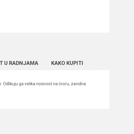
T U RADNJAMA
KAKO KUPITI
 Odlikuju ga velika nosivost na čvoru, zavidna