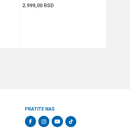
2.999,00
RSD
899,00
R
DODAJ U KORPU
PRATITE NAS