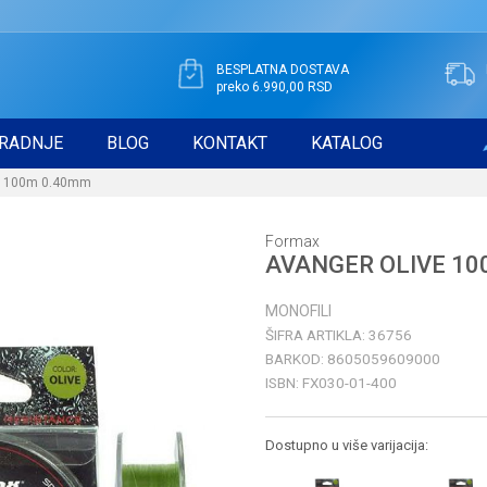
BESPLATNA DOSTAVA
preko 6.990,00 RSD
RADNJE
BLOG
KONTAKT
KATALOG
E 100m 0.40mm
Formax
AVANGER OLIVE 10
MONOFILI
ŠIFRA ARTIKLA:
36756
BARKOD:
8605059609000
ISBN:
FX030-01-400
Dostupno u više varijacija: