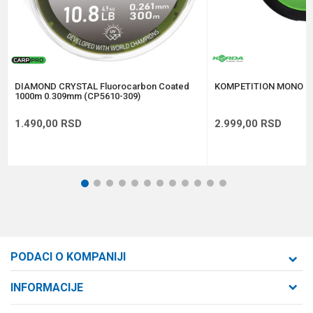
Anti-spam zaštita - izračunajte koliko je 6 - 1 :
POŠALJI
DIAMOND CRYSTAL Fluorocarbon Coated
KOMPETITION MONO 0
1000m 0.309mm (CP5610-309)
1.490,00
RSD
2.999,00
RSD
1
2
3
4
5
6
7
8
9
10
11
12
PODACI O KOMPANIJI
Formaxstore d.o.o
INFORMACIJE