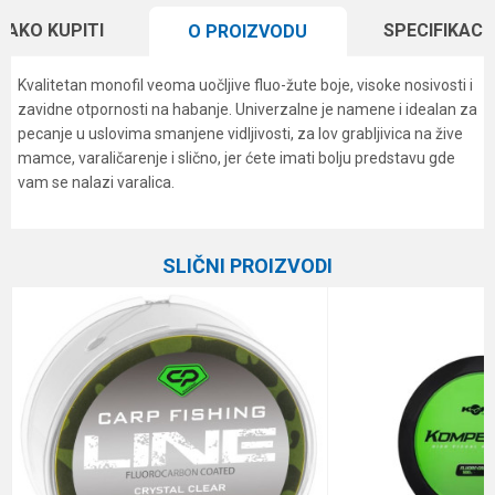
KAKO KUPITI
SPECIFIKACI
O PROIZVODU
Kvalitetan monofil veoma uočljive fluo-žute boje, visoke nosivosti i
zavidne otpornosti na habanje. Univerzalne je namene i idealan za
pecanje u uslovima smanjene vidljivosti, za lov grabljivica na žive
mamce, varaličarenje i slično, jer ćete imati bolju predstavu gde
vam se nalazi varalica.
Karakteristika
Vrednost
Ime/Nadimak
Kategorija
Monofili
SLIČNI PROIZVODI
Brend
Formax
Email
Dužina
300 m
Nosivost
10.3 kg
Poruka
Prečnik
0.28 mm