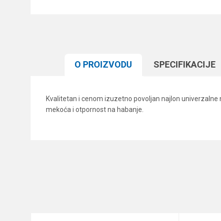
O PROIZVODU
SPECIFIKACIJЕ
Kvalitetan i cenom izuzetno povoljan najlon univerzalne 
mekoća i otpornost na habanje.
Karakteristika
Ime/Nadimak
Kategorija
Brend
Poruka
Dužina
Nosivost
Prečnik