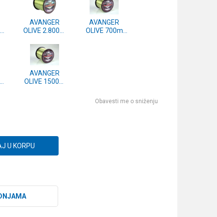
AVANGER
AVANGER
0m
OLIVE 2.800m
OLIVE 700m
0.20mm
0.40mm
AVANGER
0m
OLIVE 1500m
0.25mm
Obavesti me o sniženju
J U KORPU
DNJAMA