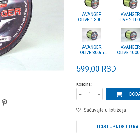
AVANGER
AVANGER
OLIVE 1.300m
OLIVE 2.10
0.28mm
0.22mm
AVANGER
AVANGER
OLIVE 800m
OLIVE 100
0.35mm
0.30mm
599,00
RSD
Količina:
DODA
Sačuvajte u listi želja
DOSTUPNOST U RA