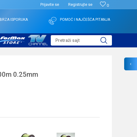
Prijavite se
Registrujte se
0
BRZA ISPORUKA
POMOĆ I NAJČEŠĆA PITANJA
Pretraži sajt
00m 0.25mm