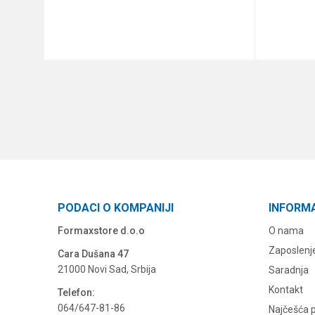
DODAJ U KORPU
PODACI O KOMPANIJI
INFORM
Formaxstore d.o.o
O nama
Zaposlenj
Cara Dušana 47
21000 Novi Sad, Srbija
Saradnja
Kontakt
Telefon:
064/647-81-86
Najčešća p