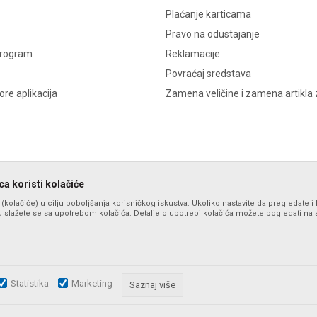
Plaćanje karticama
Pravo na odustajanje
program
Reklamacije
Povraćaj sredstava
re aplikacija
Zamena veličine i zamena artikla 
a koristi kolačiće
s (kolačiće) u cilju poboljšanja korisničkog iskustva. Ukoliko nastavite da pregledate i 
 slažete se sa upotrebom kolačića. Detalje o upotrebi kolačića možete pogledati na st
Statistika
Marketing
zu slika i samih cena, ali ne možemo garantovati da su sve informacije komplet
Saznaj više
i u svakom trenutku. Raspoloživost robe možete proveriti pozivom na broj po
©2026
formaxstore.com
, Izrada
NB SOFT
. Sva prava zadržana.