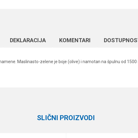
DEKLARACIJA
KOMENTARI
DOSTUPNOS
namene. Maslinasto-zelene je boje (olive) i namotan na špulnu od 1500 m
Vrednost
Email
Monofili
Formax
1500 m
SLIČNI PROIZVODI
6.8 kg
0.25 mm