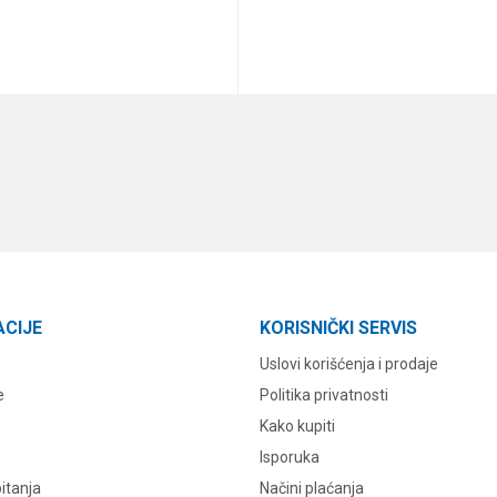
DODAJ U KORPU
DODAJ U KORPU
ACIJE
KORISNIČKI SERVIS
Uslovi korišćenja i prodaje
e
Politika privatnosti
Kako kupiti
Isporuka
itanja
Načini plaćanja