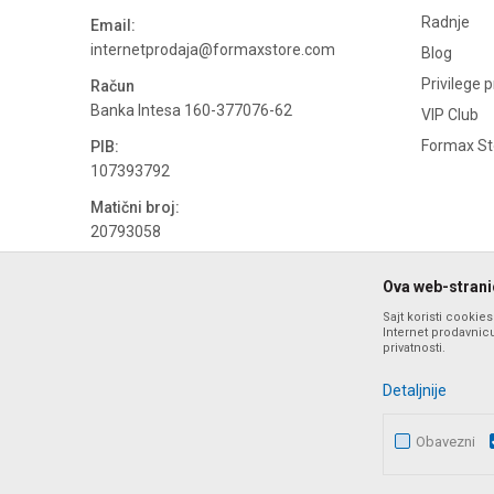
Radnje
Email:
internetprodaja@formaxstore.com
Blog
Privilege 
Račun
Banka Intesa 160-377076-62
VIP Club
Formax Sto
PIB:
107393792
Matični broj:
20793058
PDV broj
Ova web-stranic
694500884
Sajt koristi cookie
Internet prodavnicu
privatnosti.
Detaljnije
Obavezni
Nastojimo da budemo što precizniji u opisu proizvoda, prika
ponude i ne podrazumeva da su dostupn