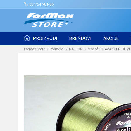
064/647-81-86
PROIZVODI
BRENDOVI
AKCIJE
Formax Store
Proizvodi
NAJLONI
Monofili
AVANGER OLIV