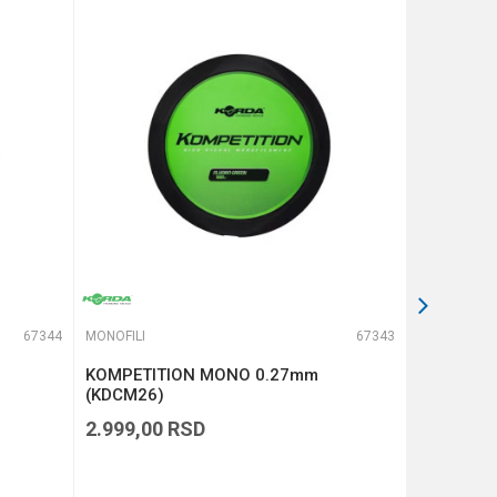
67344
MONOFILI
67343
MONOFILI
KOMPETITION MONO 0.27mm
KOMPETI
(KDCM26)
(KDCM25)
2.999,00
RSD
2.999,00