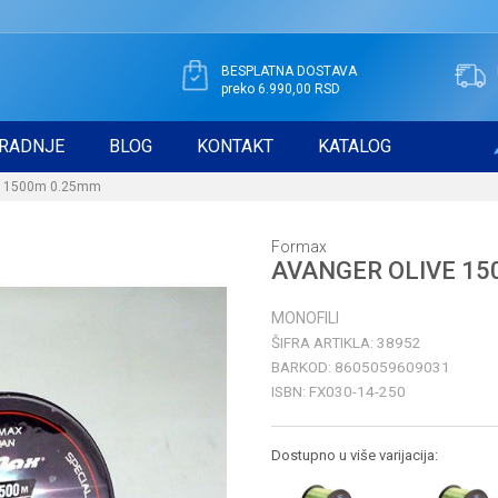
BESPLATNA DOSTAVA
preko 6.990,00 RSD
RADNJE
BLOG
KONTAKT
KATALOG
E 1500m 0.25mm
Formax
AVANGER OLIVE 15
MONOFILI
ŠIFRA ARTIKLA:
38952
BARKOD:
8605059609031
ISBN:
FX030-14-250
Dostupno u više varijacija: