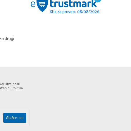
za drugi
koristite našu
ranici Politika
ne i bez grešaka. Svi artikli prikazani na sajtu su deo naše
Slažem se
drške web shopa na tel. 064/647-81-86.