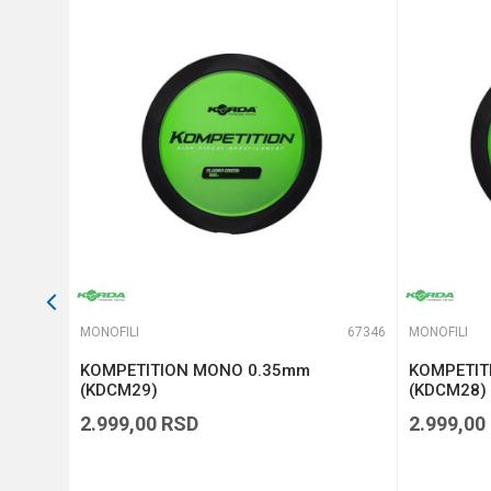
Anti-spam zaštita - izračunaj
POŠALJI
65942
MONOFILI
67346
MONOFILI
on
KOMPETITION MONO 0.35mm
KOMPETIT
10-309)
(KDCM29)
(KDCM28)
2.999,00
RSD
2.999,00