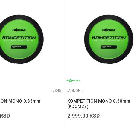
te koliko je 4 + 1 :
67345
MONOFILI
ION MONO 0.33mm
KOMPETITION MONO 0.30mm
(KDCM27)
RSD
2.999,00
RSD