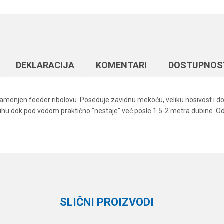
DEKLARACIJA
KOMENTARI
DOSTUPNOS
 namenjen feeder ribolovu. Poseduje zavidnu mekoću, veliku nosivost i d
hu dok pod vodom praktično "nestaje" već posle 1.5-2 metra dubine. Odl
Vrednost
Email
Monofili
Formax
300 m
SLIČNI PROIZVODI
8.4 kg