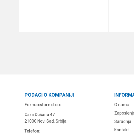
DODAJ U KORPU
PODACI O KOMPANIJI
INFORM
Formaxstore d.o.o
O nama
Zaposlenj
Cara Dušana 47
21000 Novi Sad, Srbija
Saradnja
Kontakt
Telefon: