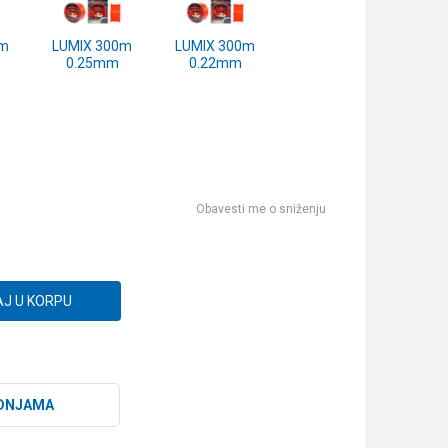
0m
LUMIX 300m
LUMIX 300m
0.25mm
0.22mm
Obavesti me o sniženju
J U KORPU
DNJAMA