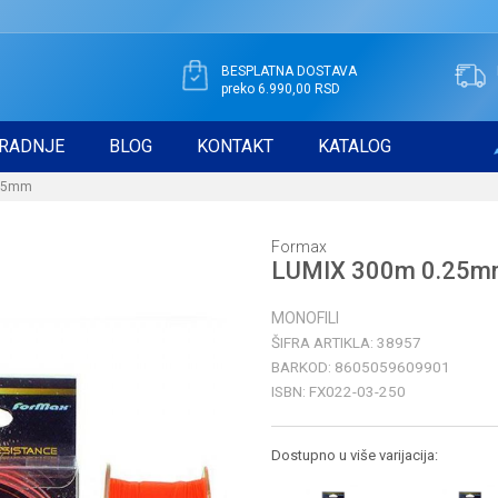
BESPLATNA DOSTAVA
preko 6.990,00 RSD
RADNJE
BLOG
KONTAKT
KATALOG
.25mm
Formax
LUMIX 300m 0.25
MONOFILI
ŠIFRA ARTIKLA:
38957
BARKOD:
8605059609901
ISBN:
FX022-03-250
Dostupno u više varijacija: