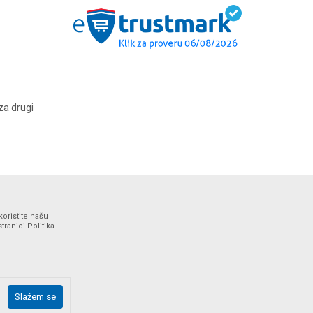
za drugi
koristite našu
ranici Politika
ne i bez grešaka. Svi artikli prikazani na sajtu su deo naše
Slažem se
drške web shopa na tel. 064/647-81-86.