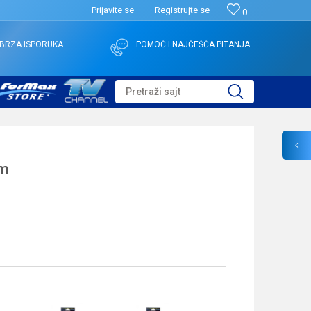
Prijavite se
Registrujte se
0
BRZA ISPORUKA
POMOĆ I NAJČEŠĆA PITANJA
Pretraži sajt
mm