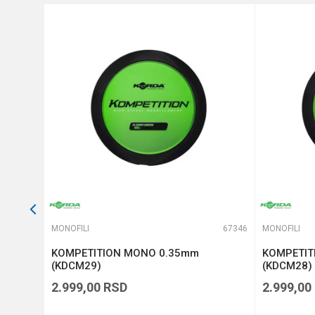
Prečnik
Anti-spam zaštita - izračunaj
POŠALJI
65941
MONOFILI
67346
MONOFILI
on
KOMPETITION MONO 0.35mm
KOMPETIT
10-261)
(KDCM29)
(KDCM28)
2.999,00
RSD
2.999,00