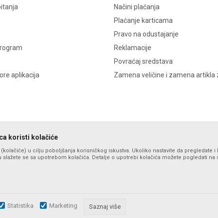
itanja
Načini plaćanja
Plaćanje karticama
Pravo na odustajanje
program
Reklamacije
Povraćaj sredstava
re aplikacija
Zamena veličine i zamena artikla 
a koristi kolačiće
s (kolačiće) u cilju poboljšanja korisničkog iskustva. Ukoliko nastavite da pregledate i 
 slažete se sa upotrebom kolačića. Detalje o upotrebi kolačića možete pogledati na st
Statistika
Marketing
zu slika i samih cena, ali ne možemo garantovati da su sve informacije komplet
Saznaj više
i u svakom trenutku. Raspoloživost robe možete proveriti pozivom na broj po