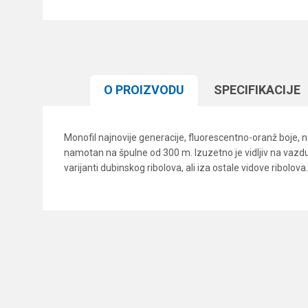
O PROIZVODU
SPECIFIKACIJЕ
Monofil najnovije generacije, fluorescentno-oranž boje,
namotan na špulne od 300 m. Izuzetno je vidljiv na vazdu
varijanti dubinskog ribolova, ali iza ostale vidove ribolova.
Karakteristika
Ime/Nadimak
Kategorija
Brend
Poruka
Dužina
Nosivost