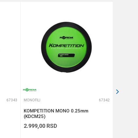
67343
MONOFILI
67342
MONOFILI
KOMPETITION MONO 0.25mm
GURU N-G
(KDCM25)
(GNG22)
2.999,00
RSD
899,00
R