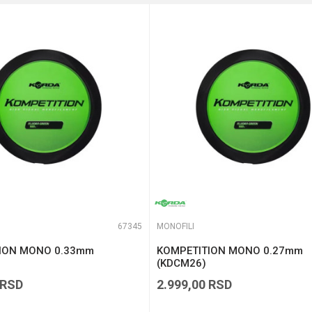
0.25 mm
te koliko je 2 + 3 :
67345
MONOFILI
ION MONO 0.33mm
KOMPETITION MONO 0.27mm
(KDCM26)
RSD
2.999,00
RSD