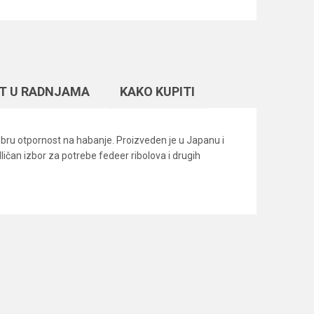
T U RADNJAMA
KAKO KUPITI
obru otpornost na habanje. Proizveden je u Japanu i
ičan izbor za potrebe fedeer ribolova i drugih