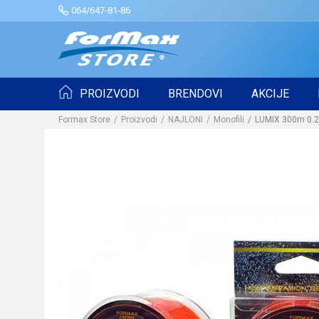
064/647-81-86
PROIZVODI
BRENDOVI
AKCIJE
Formax Store
Proizvodi
NAJLONI
Monofili
LUMIX 300m 0