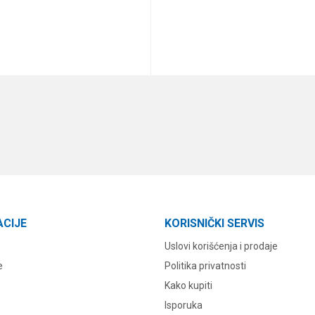
DODAJ U KORPU
DODAJ U KORPU
ACIJE
KORISNIČKI SERVIS
Uslovi korišćenja i prodaje
e
Politika privatnosti
Kako kupiti
Isporuka