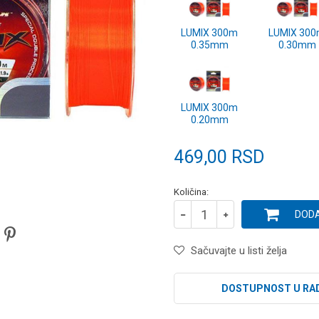
LUMIX 300m
LUMIX 30
0.35mm
0.30mm
LUMIX 300m
0.20mm
469,00
RSD
Količina:
DODA
Sačuvajte u listi želja
DOSTUPNOST U RA