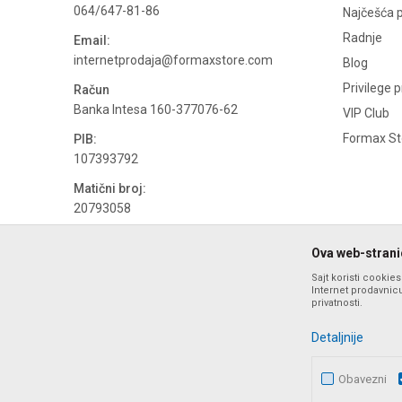
064/647-81-86
Najčešća p
Radnje
Email:
internetprodaja@formaxstore.com
Blog
Privilege 
Račun
Banka Intesa 160-377076-62
VIP Club
Formax Sto
PIB:
107393792
Matični broj:
20793058
PDV broj
Ova web-stranic
694500884
Sajt koristi cookie
Internet prodavnicu
privatnosti.
Detaljnije
Obavezni
Nastojimo da budemo što precizniji u opisu proizvoda, prika
ponude i ne podrazumeva da su dostupn