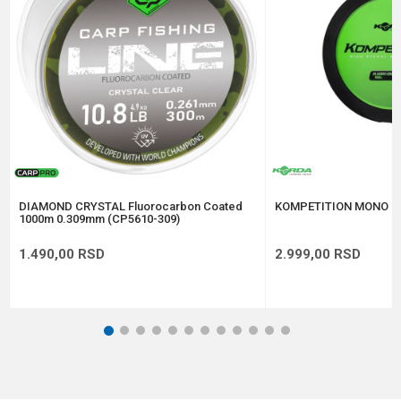
Anti-spam zaštita - izračunajte koliko je 6 - 1 :
POŠALJI
DIAMOND CRYSTAL Fluorocarbon Coated
KOMPETITION MONO 0
1000m 0.309mm (CP5610-309)
1.490,00
RSD
2.999,00
RSD
1
2
3
4
5
6
7
8
9
10
11
12