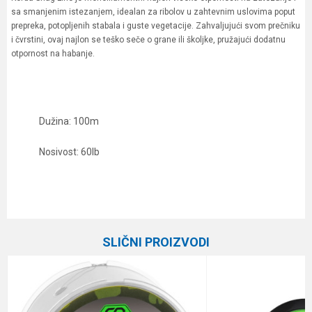
sa smanjenim istezanjem, idealan za ribolov u zahtevnim uslovima poput
prepreka, potopljenih stabala i guste vegetacije. Zahvaljujući svom prečniku
i čvrstini, ovaj najlon se teško seče o grane ili školjke, pružajući dodatnu
otpornost na habanje.
Dužina: 100m
Nosivost: 60lb
Karakteristika
Vrednost
Ime/Nadimak
Kategorija
Monofili
SLIČNI PROIZVODI
Brend
Korda
Email
Dužina
100 m
Nosivost
27.2 kg
Poruka