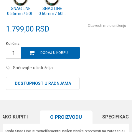
SNAG LINE
SNAG LINE
0.55mm / 50lb
0.60mm / 60lb
/ 100m
/ 100m
(SNAG50)
(SNAG60)
Obavesti me o sniženju
1.799,00
RSD
Količina:
DODAJ U KORPU
Sačuvajte u listi želja
DOSTUPNOST U RADNJAMA
KAKO KUPITI
SPECIFIKACI
O PROIZVODU
Korda Snag Line je monofilamentni najlon visoke otpornosti na zatezanje i