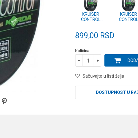
KRUISER
KRUISER
CONTROL
CONTRO
LINER 0.28mm -
LINER 0.30m
8lb 150m (KM8)
10lb 150
899,00
RSD
(KM10)
Količina:
DODA
Sačuvajte u listi želja
DOSTUPNOST U RA