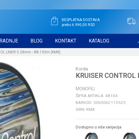
BESPLATNA DOSTAVA
preko 6.990,00 RSD
RADNJE
BLOG
KONTAKT
KATALOG
L LINER 0.28mm - 8lb 150m (KM8)
Korda
KRUISER CONTROL L
MONOFILI
ŠIFRA ARTIKLA:
48104
BARKOD:
5060062113525
ISBN:
KM8
Dostupno u više varijacija: