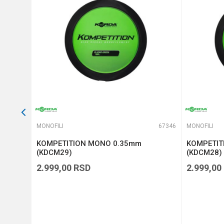
POŠALJI
65942
MONOFILI
67346
MONOFILI
on
KOMPETITION MONO 0.35mm
KOMPETIT
10-309)
(KDCM29)
(KDCM28)
2.999,00
RSD
2.999,00