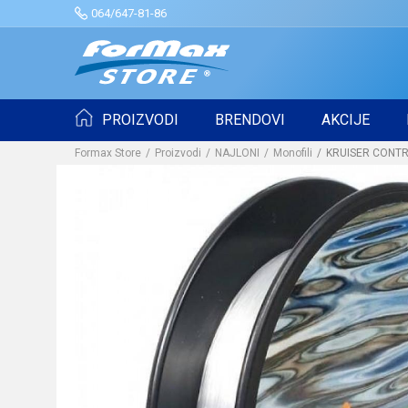
064/647-81-86
PROIZVODI
BRENDOVI
AKCIJE
Formax Store
Proizvodi
NAJLONI
Monofili
KRUISER CONTRO