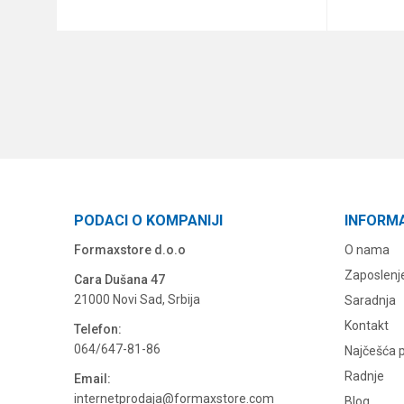
DODAJ U KORPU
PODACI O KOMPANIJI
INFORM
Formaxstore d.o.o
O nama
Zaposlenj
Cara Dušana 47
21000 Novi Sad, Srbija
Saradnja
Kontakt
Telefon:
064/647-81-86
Najčešća p
Radnje
Email:
internetprodaja@formaxstore.com
Blog