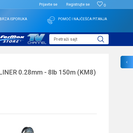
Prijavite se
Registrujte se
0
BRZA ISPORUKA
POMOĆ I NAJČEŠĆA PITANJA
Pretraži sajt
INER 0.28mm - 8lb 150m (KM8)