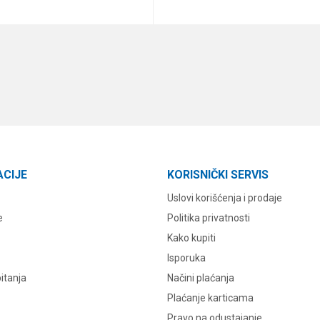
DODAJ U KORPU
DODAJ U KORPU
ACIJE
KORISNIČKI SERVIS
Uslovi korišćenja i prodaje
e
Politika privatnosti
Kako kupiti
Isporuka
itanja
Načini plaćanja
Plaćanje karticama
Pravo na odustajanje