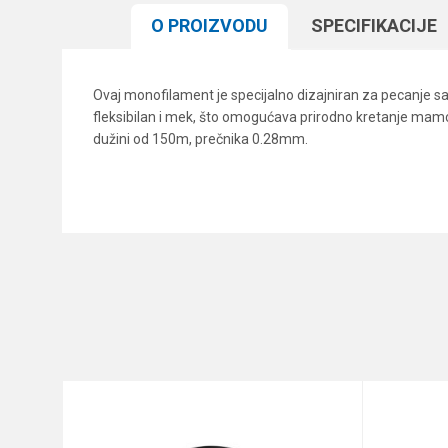
O PROIZVODU
SPECIFIKACIJЕ
Ovaj monofilament je specijalno dizajniran za pecanje sa pl
fleksibilan i mek, što omogućava prirodno kretanje mamca
dužini od 150m, prečnika 0.28mm.
Karakteristika
Ime/Nadimak
Kategorija
Brend
Poruka
Dužina
Nosivost
Prečnik
Anti-spam zaštita - izračunaj