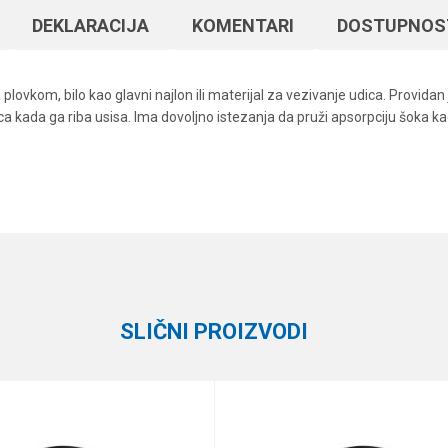
DEKLARACIJA
KOMENTARI
DOSTUPNOS
ovkom, bilo kao glavni najlon ili materijal za vezivanje udica. Providan j
 kada ga riba usisa. Ima dovoljno istezanja da pruži apsorpciju šoka k
Vrednost
Email
Monofili
Korda
150 m
SLIČNI PROIZVODI
3.62 kg
0.28 mm
te koliko je 2 + 3 :