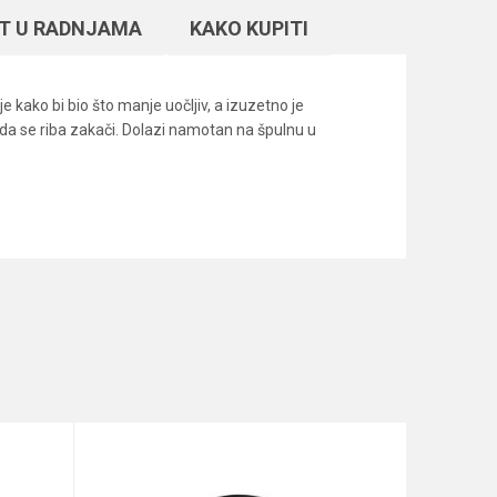
T U RADNJAMA
KAKO KUPITI
e kako bi bio što manje uočljiv, a izuzetno je
ada se riba zakači. Dolazi namotan na špulnu u