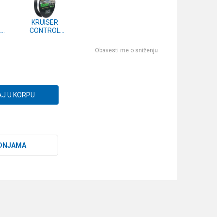
KRUISER
L
CONTROL
m -
LINER 0.25mm -
m
6lb 150m (KM6)
Obavesti me o sniženju
J U KORPU
DNJAMA