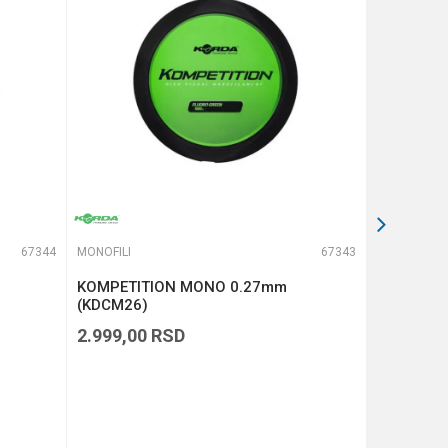
67344
MONOFILI
67343
MONOFILI
KOMPETITION MONO 0.27mm
KOMPETI
(KDCM26)
(KDCM25)
2.999,00
RSD
2.999,00