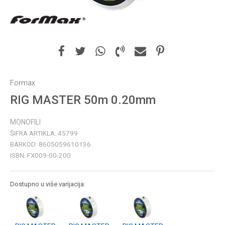
Formax
RIG MASTER 50m 0.20mm
MONOFILI
ŠIFRA ARTIKLA:
45799
BARKOD:
8605059610136
ISBN:
FX009-00-200
Dostupno u više varijacija: