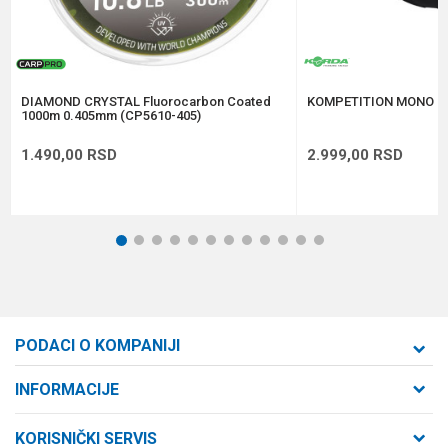
Anti-spam zaštita - izračunajte koliko je 4 + 1 :
POŠALJI
DIAMOND CRYSTAL Fluorocarbon Coated
KOMPETITION MONO 0
1000m 0.405mm (CP5610-405)
1.490,00
RSD
2.999,00
RSD
1
2
3
4
5
6
7
8
9
10
11
12
PODACI O KOMPANIJI
Formaxstore d.o.o
INFORMACIJE
O nama
Cara Dušana 47
KORISNIČKI SERVIS