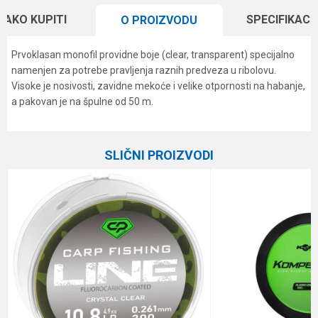
KAKO KUPITI
SPECIFIKACI
O PROIZVODU
Prvoklasan monofil providne boje (clear, transparent) specijalno
namenjen za potrebe pravljenja raznih predveza u ribolovu.
Visoke je nosivosti, zavidne mekoće i velike otpornosti na habanje,
a pakovan je na špulne od 50 m.
Karakteristika
Vrednost
Ime/Nadimak
Kategorija
Monofili
SLIČNI PROIZVODI
Brend
Formax
Email
Dužina
50 m
Nosivost
5.3 kg
Poruka
Prečnik
0.20 mm