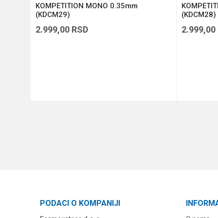
on
KOMPETITION MONO 0.35mm
KOMPETIT
10-309)
(KDCM29)
(KDCM28)
2.999,00
RSD
2.999,00
DODAJ U KORPU
PODACI O KOMPANIJI
INFORM