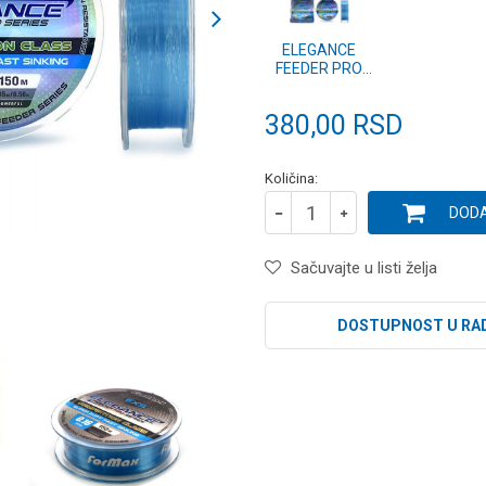
ELEGANCE
FEEDER PRO
150m 0.16mm
380,00
RSD
Količina:
DODA
Sačuvajte u listi želja
DOSTUPNOST U RA