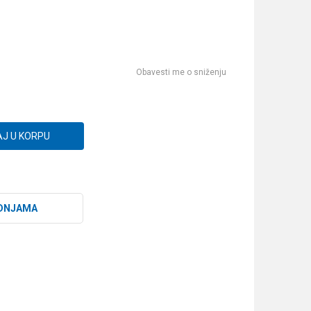
Obavesti me o sniženju
J U KORPU
DNJAMA