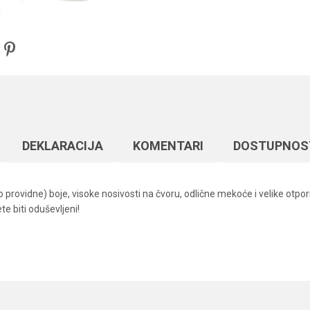
DEKLARACIJA
KOMENTARI
DOSTUPNOS
providne) boje, visoke nosivosti na čvoru, odlične mekoće i velike otporn
e biti oduševljeni!
Vrednost
Email
Monofili
Elegance Feeder Pro