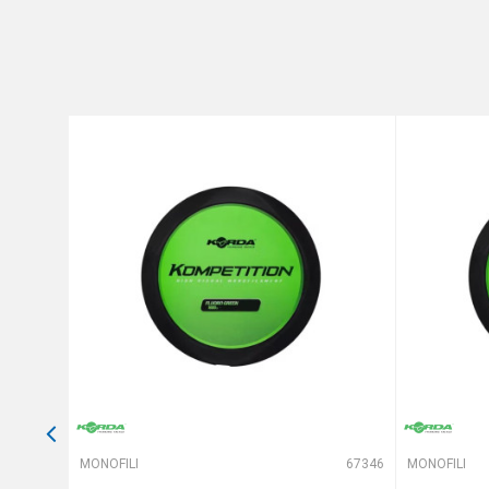
Poruka
Dužina
Nosivost
Prečnik
Anti-spam zaštita - izračunajt
POŠALJI
65942
MONOFILI
67346
MONOFILI