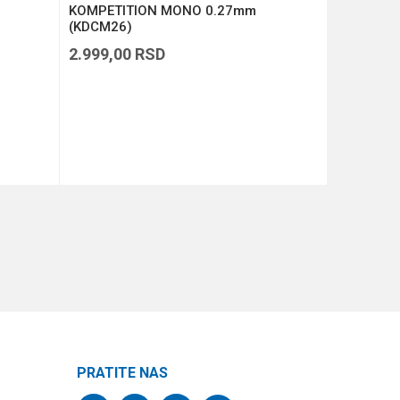
KOMPETITION MONO 0.27mm
KOMPETI
(KDCM26)
(KDCM25)
2.999,00
RSD
2.999,00
DODAJ U KORPU
PRATITE NAS