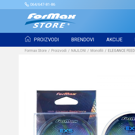
064/647-81-86
PROIZVODI
BRENDOVI
AKCIJE
Formax Store
Proizvodi
NAJLONI
Monofili
ELEGANCE FEE