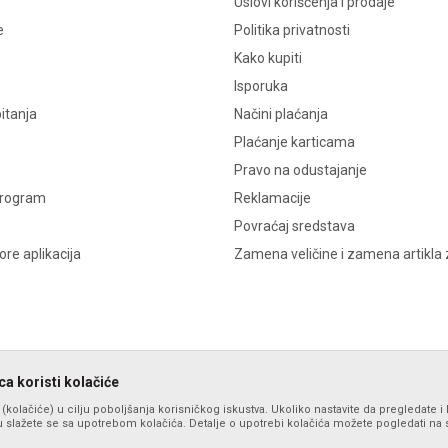
Uslovi korišćenja i prodaje
e
Politika privatnosti
Kako kupiti
Isporuka
itanja
Načini plaćanja
Plaćanje karticama
Pravo na odustajanje
program
Reklamacije
Povraćaj sredstava
re aplikacija
Zamena veličine i zamena artikla 
a koristi kolačiće
s (kolačiće) u cilju poboljšanja korisničkog iskustva. Ukoliko nastavite da pregledate i 
 slažete se sa upotrebom kolačića. Detalje o upotrebi kolačića možete pogledati na st