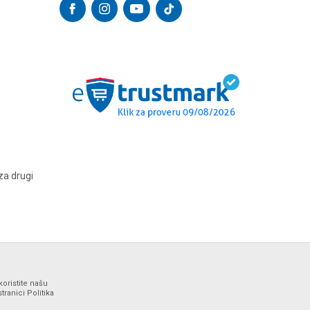
za drugi
koristite našu
ranici Politika