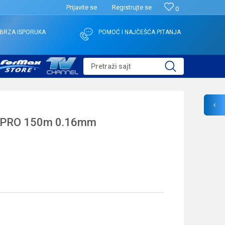
Prijavite se
Registrujte se
0
BRZA ISPORUKA
POMOĆ I NAJČEŠĆA PITANJA
Pretraži sajt
 PRO 150m 0.16mm