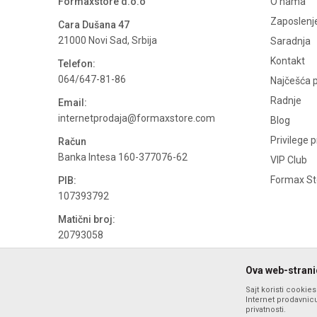
Formaxstore d.o.o
O nama
Zaposlenj
Cara Dušana 47
21000 Novi Sad, Srbija
Saradnja
Kontakt
Telefon:
064/647-81-86
Najčešća p
Radnje
Email:
internetprodaja@formaxstore.com
Blog
Privilege 
Račun
Banka Intesa 160-377076-62
VIP Club
Formax Sto
PIB:
107393792
Matični broj:
20793058
PDV broj
Ova web-stranic
694500884
Sajt koristi cookie
Internet prodavnicu
privatnosti.