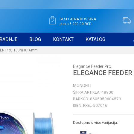
BESPLATNA DOSTAVA
preko 6.990,00 RSD
RADNJE
BLOG
KONTAKT
KATALOG
DER PRO 150m 0.16mm
Elegance Feeder Pro
ELEGANCE FEEDER
MONOFILI
ŠIFRA ARTIKLA:
48900
BARKOD:
8605059604579
ISBN:
FXEL-507016
Dostupno u više varijacija: