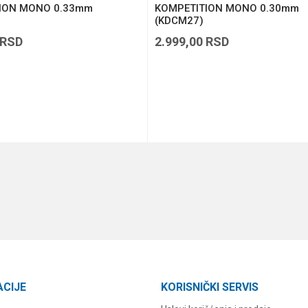
ION MONO 0.33mm
KOMPETITION MONO 0.30mm
(KDCM27)
RSD
2.999,00
RSD
DODAJ U KORPU
DODAJ U KORPU
ACIJE
KORISNIČKI SERVIS