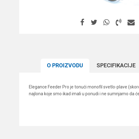
O PROIZVODU
SPECIFIKACIJЕ
Elegance Feeder Pro je tonući monofil svetlo-plave (skoro 
najlona koje smo ikad imali u ponudi i ne sumnjamo da ćet
Karakteristika
Ime/Nadimak
Kategorija
Brend