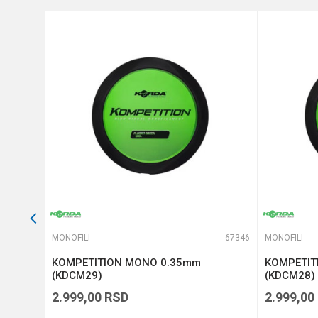
Prečnik
Anti-spam zaštita - izračunaj
POŠALJI
65942
MONOFILI
67346
MONOFILI
on
KOMPETITION MONO 0.35mm
KOMPETIT
10-309)
(KDCM29)
(KDCM28)
2.999,00
RSD
2.999,00