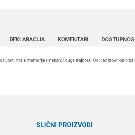
DEKLARACIJA
KOMENTARI
DOSTUPNOS
osivosti, male memorije (mekan) i duge trajnosti. Odličan izbor kako za 
Vrednost
Email
Monofili
Berkley
600 m
SLIČNI PROIZVODI
6.5 kg