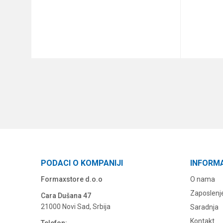
DODAJ U KORPU
PODACI O KOMPANIJI
INFORM
Formaxstore d.o.o
O nama
Zaposlenj
Cara Dušana 47
21000 Novi Sad, Srbija
Saradnja
Kontakt