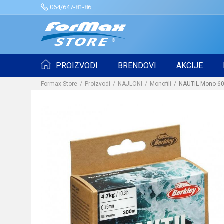
064/647-81-86
PROIZVODI
BRENDOVI
AKCIJE
Formax Store
Proizvodi
NAJLONI
Monofili
NAUTIL Mono 60