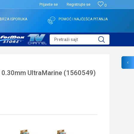
Prijavite se
Registrujte se
0
BRZA ISPORUKA
POMOĆ I NAJČEŠĆA PITANJA
Pretraži sajt
0.30mm UltraMarine (1560549)