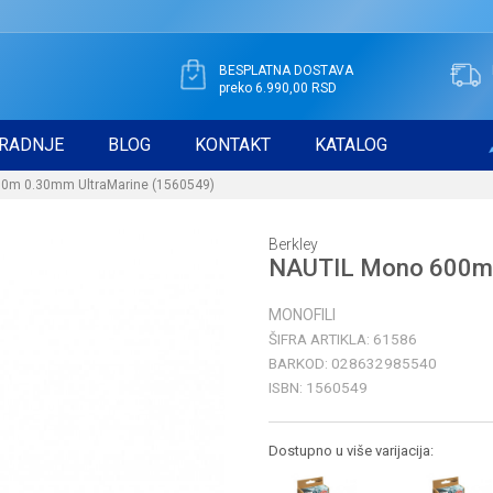
BESPLATNA DOSTAVA
preko 6.990,00 RSD
RADNJE
BLOG
KONTAKT
KATALOG
0m 0.30mm UltraMarine (1560549)
Berkley
NAUTIL Mono 600m 
MONOFILI
ŠIFRA ARTIKLA:
61586
BARKOD:
028632985540
ISBN:
1560549
Dostupno u više varijacija: