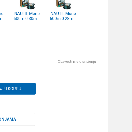
no
NAUTIL Mono
NAUTIL Mono
mm
600m 0.30mm
600m 0.28mm
e
UltraMarine
UltraMarine
)
(1560549)
(1560548)
Obavesti me o sniženju
J U KORPU
DNJAMA