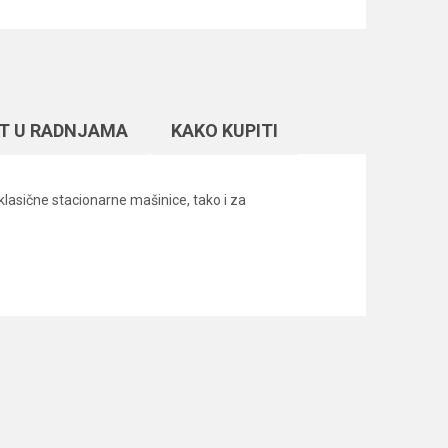
T U RADNJAMA
KAKO KUPITI
klasične stacionarne mašinice, tako i za