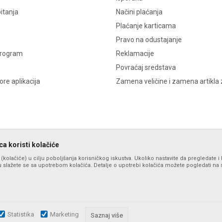
itanja
Načini plaćanja
Plaćanje karticama
Pravo na odustajanje
program
Reklamacije
Povraćaj sredstava
re aplikacija
Zamena veličine i zamena artikla 
a koristi kolačiće
s (kolačiće) u cilju poboljšanja korisničkog iskustva. Ukoliko nastavite da pregledate i 
 slažete se sa upotrebom kolačića. Detalje o upotrebi kolačića možete pogledati na st
Statistika
Marketing
zu slika i samih cena, ali ne možemo garantovati da su sve informacije komplet
Saznaj više
i u svakom trenutku. Raspoloživost robe možete proveriti pozivom na broj po