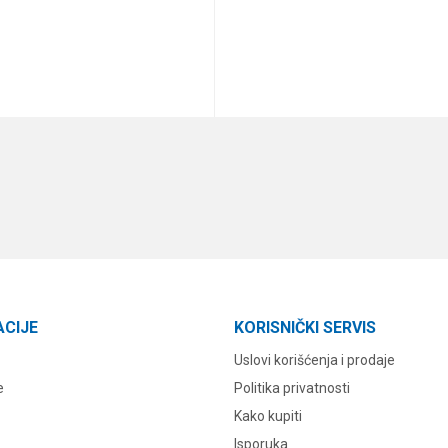
DODAJ U KORPU
DODAJ U KORPU
ACIJE
KORISNIČKI SERVIS
Uslovi korišćenja i prodaje
e
Politika privatnosti
Kako kupiti
Isporuka