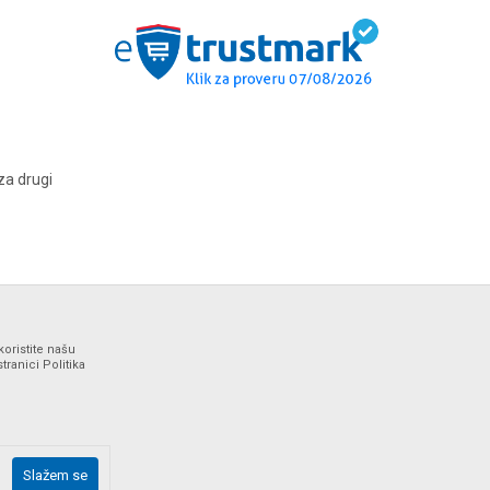
za drugi
koristite našu
ranici Politika
ne i bez grešaka. Svi artikli prikazani na sajtu su deo naše
Slažem se
drške web shopa na tel. 064/647-81-86.