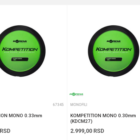
0.30 mm
te koliko je 2 + 3 :
67345
MONOFILI
ION MONO 0.33mm
KOMPETITION MONO 0.30mm
(KDCM27)
RSD
2.999,00
RSD