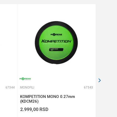
67344
MONOFILI
67343
MONOFILI
KOMPETITION MONO 0.27mm
KOMPETI
(KDCM26)
(KDCM25)
2.999,00
RSD
2.999,00