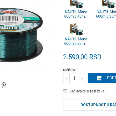
NAUTIL Mono
NAUTIL Mo
600m 0.40mm
600m 0.35
UltraMarine
UltraMarin
(1560551)
(1560550
NAUTIL Mono
600m 0.25mm
UltraMarine
(1560547)
2.590,00
RSD
Količina:
DODA
Sačuvajte u listi želja
DOSTUPNOST U RA