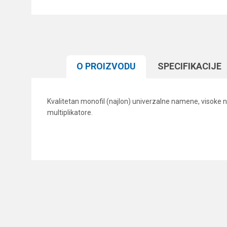
O PROIZVODU
SPECIFIKACIJЕ
Kvalitetan monofil (najlon) univerzalne namene, visoke n
multiplikatore.
Karakteristika
Ime/Nadimak
Kategorija
Brend
Poruka
Dužina
Nosivost