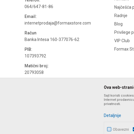
Telefon:
064/647-81-86
Najčešća p
Radnje
Email:
internetprodaja@formaxstore.com
Blog
Privilege 
Račun
Banka Intesa 160-377076-62
VIP Club
Formax Sto
PIB:
107393792
Matični broj:
20793058
PDV broj
Ova web-stranic
694500884
Sajt koristi cookie
Internet prodavnicu
privatnosti.
Detaljnije
Obavezni
Nastojimo da budemo što precizniji u opisu proizvoda, prika
ponude i ne podrazumeva da su dostupn