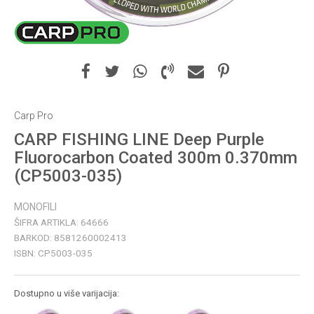
Carp Pro
CARP FISHING LINE Deep Purple
Fluorocarbon Coated 300m 0.370mm
(CP5003-035)
MONOFILI
ŠIFRA ARTIKLA:
64666
BARKOD:
8581260002413
ISBN:
CP5003-035
Dostupno u više varijacija: