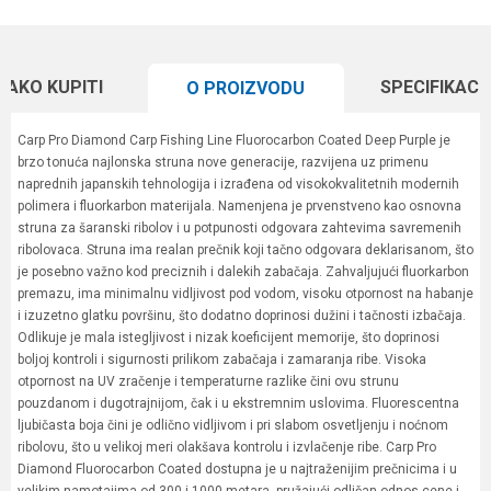
KAKO KUPITI
SPECIFIKACI
O PROIZVODU
Carp Pro Diamond Carp Fishing Line Fluorocarbon Coated Deep Purple je
brzo tonuća najlonska struna nove generacije, razvijena uz primenu
naprednih japanskih tehnologija i izrađena od visokokvalitetnih modernih
polimera i fluorkarbon materijala. Namenjena je prvenstveno kao osnovna
struna za šaranski ribolov i u potpunosti odgovara zahtevima savremenih
ribolovaca. Struna ima realan prečnik koji tačno odgovara deklarisanom, što
je posebno važno kod preciznih i dalekih zabačaja. Zahvaljujući fluorkarbon
premazu, ima minimalnu vidljivost pod vodom, visoku otpornost na habanje
i izuzetno glatku površinu, što dodatno doprinosi dužini i tačnosti izbačaja.
Odlikuje je mala istegljivost i nizak koeficijent memorije, što doprinosi
boljoj kontroli i sigurnosti prilikom zabačaja i zamaranja ribe. Visoka
otpornost na UV zračenje i temperaturne razlike čini ovu strunu
pouzdanom i dugotrajnijom, čak i u ekstremnim uslovima. Fluorescentna
ljubičasta boja čini je odlično vidljivom i pri slabom osvetljenju i noćnom
ribolovu, što u velikoj meri olakšava kontrolu i izvlačenje ribe. Carp Pro
Diamond Fluorocarbon Coated dostupna je u najtraženijim prečnicima i u