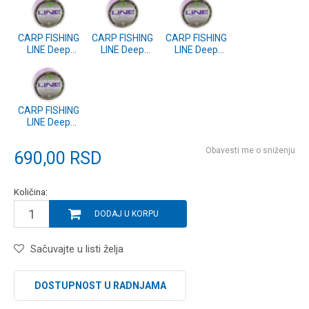
CARP FISHING
CARP FISHING
CARP FISHING
LINE Deep
LINE Deep
LINE Deep
Purple
Purple
Purple
Fluorocarbon
Fluorocarbon
Fluorocarbon
Coated 300m
Coated 300m
Coated 300m
0.370mm
0.286mm
0.309mm
(CP5003-035)
(CP5003-028)
(CP5003-030)
CARP FISHING
LINE Deep
Purple
Fluorocarbon
Obavesti me o sniženju
690,00
RSD
Coated 300m
0.331mm
(CP5003-032)
Količina:
DODAJ U KORPU
Sačuvajte u listi želja
DOSTUPNOST U RADNJAMA