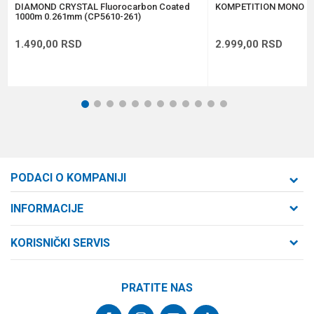
POŠALJI
DIAMOND CRYSTAL Fluorocarbon Coated
KOMPETITION MONO 0
1000m 0.261mm (CP5610-261)
1.490,00
RSD
2.999,00
RSD
1
2
3
4
5
6
7
8
9
10
11
12
PODACI O KOMPANIJI
Formaxstore d.o.o
INFORMACIJE
O nama
Cara Dušana 47
KORISNIČKI SERVIS
21000 Novi Sad, Srbija
Zaposlenje
Uslovi korišćenja i prodaje
Saradnja
Telefon:
PRATITE NAS
Politika privatnosti
064/647-81-86
Kontakt
Kako kupiti