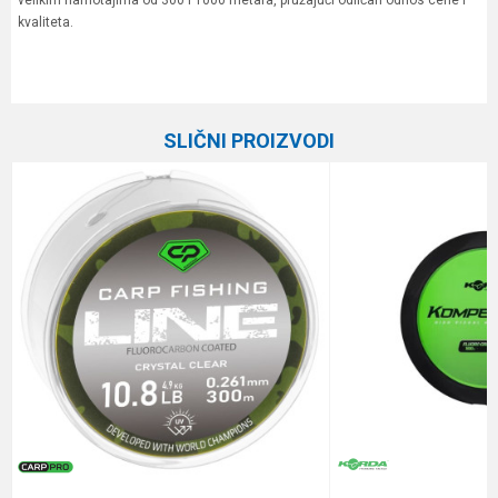
velikim namotajima od 300 i 1000 metara, pružajući odličan odnos cene i
kvaliteta.
Karakteristika
Vrednost
Ime/Nadimak
Kategorija
Monofili
SLIČNI PROIZVODI
Brend
Carp Pro
Email
Dužina
300 m
Nosivost
9.1 kg
Poruka
Prečnik
0.37 mm
Anti-spam zaštita - izračunajte koliko je 4 + 1 :