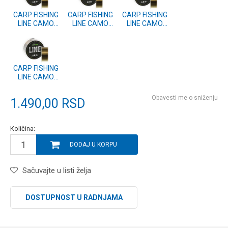
CARP FISHING
CARP FISHING
CARP FISHING
LINE CAMO
LINE CAMO
LINE CAMO
1000m
1000m
1000m
0.286mm
0.37mm
0.405mm
(CP5310-286)
(CP5310-370)
(CP5310-405)
CARP FISHING
LINE CAMO
1000m
0.309mm
Obavesti me o sniženju
1.490,00
RSD
(CP5310-309)
Količina:
DODAJ U KORPU
Sačuvajte u listi želja
DOSTUPNOST U RADNJAMA