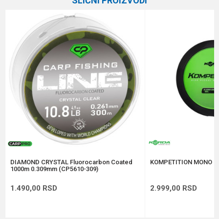
SLIČNI PROIZVODI
Brend
Carp Pro
Email
Dužina
1000 m
Nosivost
5.7 kg
Poruka
Prečnik
0.286 mm
Anti-spam zaštita - izračunajte koliko je 2 + 3 :
POŠALJI
DIAMOND CRYSTAL Fluorocarbon Coated
KOMPETITION MONO 0
1000m 0.309mm (CP5610-309)
1.490,00
RSD
2.999,00
RSD