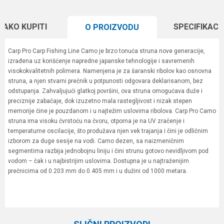
KAKO KUPITI
SPECIFIKACI
O PROIZVODU
Carp Pro Carp Fishing Line Camo je brzo tonuća struna nove generacije,
izrađena uz korišćenje napredne japanske tehnologije i savremenih
visokokvalitetnih polimera. Namenjena je za šaranski ribolov kao osnovna
struna, a njen stvarni prečnik u potpunosti odgovara deklarisanom, bez
odstupanja. Zahvaljujući glatkoj površini, ova struna omogućava duže i
preciznije zabačaje, dok izuzetno mala rastegljivost i nizak stepen
memorije čine je pouzdanom i u najtežim uslovima ribolova. Carp Pro Camo
struna ima visoku čvrstoću na čvoru, otporna je na UV zračenje i
temperaturne oscilacije, što produžava njen vek trajanja i čini je odličnim
izborom za duge sesije na vodi. Camo dezen, sa naizmeničnim
segmentima razbija jednobojnu liniju i čini strunu gotovo nevidljivom pod
vodom – čak i u najbistrijim uslovima. Dostupna je u najtraženijim
prečnicima od 0.203 mm do 0.405 mm i u dužini od 1000 metara.
Karakteristika
Vrednost
Ime/Nadimak
Kategorija
Monofili