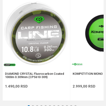
Email
Poruka
Anti-spam zaštita - izračunajte koliko je 9 - 4 :
POŠALJI
DIAMOND CRYSTAL Fluorocarbon Coated
KOMPETITION MONO 0
1000m 0.309mm (CP5610-309)
1.490,00
RSD
2.999,00
RSD