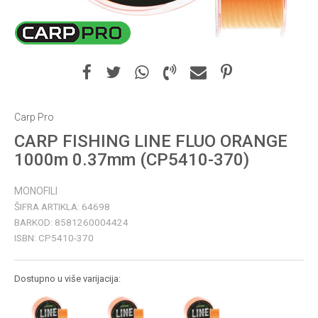
Carp Pro
CARP FISHING LINE FLUO ORANGE
1000m 0.37mm (CP5410-370)
MONOFILI
ŠIFRA ARTIKLA:
64698
BARKOD:
8581260004424
ISBN:
CP5410-370
Dostupno u više varijacija: