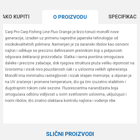
KAKO KUPITI
SPECIFIKACI
O PROIZVODU
Carp Pro Carp Fishing Line Fluo Orange je brzo tonući monofil nove
generacije, izrađen uz primenu napredne japanske tehnologije od
visokokvalitetnih polimera. Namenjen je za šaranski ribolov kao osnovni
najlon i odlikuje se precizno definisanim prečnikom koji u potpunosti
odgovara deklaraciji proizvođača. Glatka i ravna površina omogućava
daleke i precizne zabačaje, dok njegova struktura pruža veliku otpornost na
čvorovima i visok nivo pouzdanosti čak i u uslovima velikih opterećenja.
Monofil ima minimalnu rastegljivost i nizak stepen memorije, a otporan je
na UV zračenje i promene temperature, što ga čini izuzetno stabilnim i
dugotrajnim tokom cele sezone. Fluorescentna narandžasta boja
omogućava odličnu vidljivost u svim svetlosnim uslovima, uključujući i
noćni ribolov, što znatno olakšava kontrolu najlona i vođenje ribe.
Karakteristika
Vrednost
Ime/Nadimak
Kategorija
Monofili
SLIČNI PROIZVODI
Brend
Carp Pro