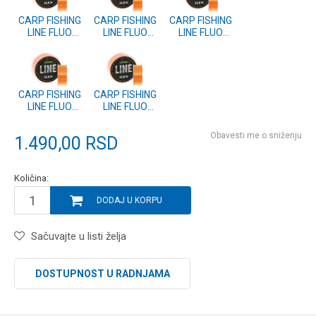
CARP FISHING
CARP FISHING
CARP FISHING
LINE FLUO
LINE FLUO
LINE FLUO
ORANGE
ORANGE
ORANGE
1000m
1000m
1000m
0.405mm
0.37mm
0.331mm
(CP5410-405)
(CP5410-370)
(CP5410-331)
CARP FISHING
CARP FISHING
LINE FLUO
LINE FLUO
ORANGE
ORANGE
1000m
1000m
Obavesti me o sniženju
1.490,00
RSD
0.309mm
0.286mm
(CP5410-309)
(CP5410-286)
Količina:
DODAJ U KORPU
Sačuvajte u listi želja
DOSTUPNOST U RADNJAMA