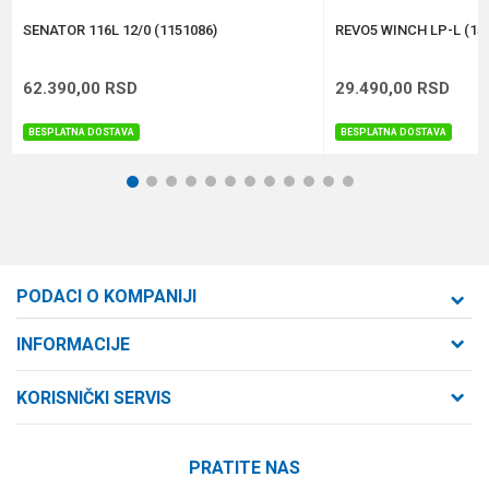
POŠALJI
SENATOR 116L 12/0 (1151086)
REVO5 WINCH LP-L (15
62.390,00
RSD
29.490,00
RSD
BESPLATNA DOSTAVA
BESPLATNA DOSTAVA
1
2
3
4
5
6
7
8
9
10
11
12
PODACI O KOMPANIJI
Formaxstore d.o.o
INFORMACIJE
O nama
Cara Dušana 47
KORISNIČKI SERVIS
21000 Novi Sad, Srbija
Zaposlenje
Uslovi korišćenja i prodaje
Saradnja
Telefon:
PRATITE NAS
Politika privatnosti
064/647-81-86
Kontakt