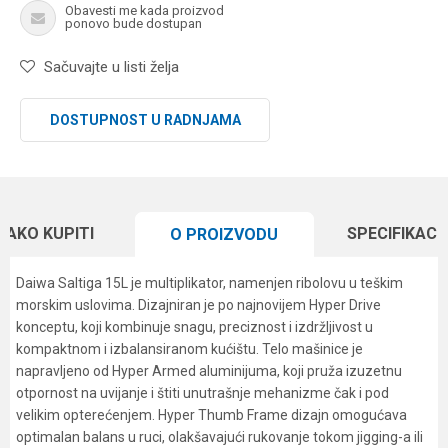
Obavesti me kada proizvod
ponovo bude dostupan
Sačuvajte u listi želja
DOSTUPNOST U RADNJAMA
KAKO KUPITI
SPECIFIKACI
O PROIZVODU
Daiwa Saltiga 15L je multiplikator, namenjen ribolovu u teškim
morskim uslovima. Dizajniran je po najnovijem Hyper Drive
konceptu, koji kombinuje snagu, preciznost i izdržljivost u
kompaktnom i izbalansiranom kućištu. Telo mašinice je
napravljeno od Hyper Armed aluminijuma, koji pruža izuzetnu
otpornost na uvijanje i štiti unutrašnje mehanizme čak i pod
velikim opterećenjem. Hyper Thumb Frame dizajn omogućava
optimalan balans u ruci, olakšavajući rukovanje tokom jigging-a ili