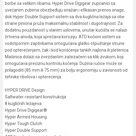
borbe sa velikim ribama. Hyper Drive Digigear zupčanici sa
uvećanim zubima obezbeđuju snažan i efikasan prenos snage,
dok Hyper Double Support sistem sa dva kuglična ležaja sa obe
strane piniona pruža maksimalnu stabilnost i dugotrajnost. Za
dodatnu pouzdanost u slanim uslovima, unutar kućišta se nalazi
žrtvena anoda, koja sprečava koroziju. ATD kočioni sistem sa
vodotpornim zaptivkama omogućava glatko otpuštanje strune
pod opterećenjem, čak i kod korišćenja tankih najlona ili pletenica.
Mašinica dolazi sa zvezdastim zatezačem sa klik zvukom, koji
omogućava preciznu kontrolu kočenja. Dužina ručice može se
prilagoditi (85 mm ili 75 mm) za bolju ergonomiju u zavisnosti od
tehnike ribolova i opterećenja.
HYPER DRIVE Design
Saltwater-resistant konstrukcija
8 kugličnih ležajeva
Hyper Drive Digigear®
Hyper Armed Housing
Hyper Tough Clutch
Hyper Double Support