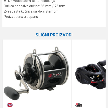
ATD™ vodootporni sistem kočenja
Ručica podesive dužine: 85 mm / 75 mm
Zvezdasta kočnica sa klik sistemom
Proizvedena u Japanu
Karakteristika
Vrednost
Ime/Nadimak
Kategorija
Multiplikatori
SLIČNI PROIZVODI
Brend
Daiwa
Email
Poruka
Anti-spam zaštita - izračunajte koliko je 4 + 1 :