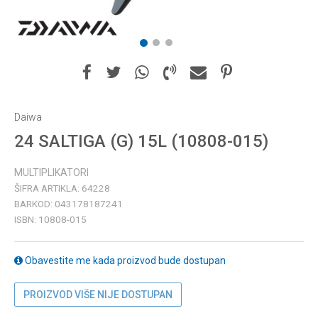
1
2
3
Daiwa
24 SALTIGA (G) 15L (10808-015)
MULTIPLIKATORI
ŠIFRA ARTIKLA:
64228
BARKOD:
043178187241
ISBN:
10808-015
Obavestite me kada proizvod bude dostupan
PROIZVOD VIŠE NIJE DOSTUPAN