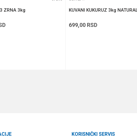
3 ZRNA 3kg
KUVANI KUKURUZ 3kg NATURA
SD
699,00
RSD
DODAJ U KORPU
DODAJ U KORPU
ACIJE
KORISNIČKI SERVIS