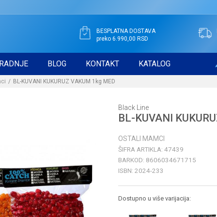
BESPLATNA DOSTAVA
preko 6.990,00 RSD
RADNJE
BLOG
KONTAKT
KATALOG
ci
BL-KUVANI KUKURUZ VAKUM 1kg MED
Black Line
BL-KUVANI KUKURU
OSTALI MAMCI
ŠIFRA ARTIKLA:
47439
BARKOD:
8606034671715
ISBN:
2024-233
Dostupno u više varijacija: