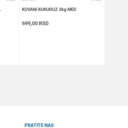
L
KUVANI KUKURUZ 3kg MED
HALDORA
LAMOUR 
699,00
RSD
469,00
R
DODAJ U KORPU
PRATITE NAS