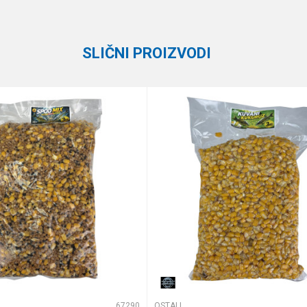
Black Line
SLIČNI PROIZVODI
e koliko je 6 - 1 :
67290
OSTALI MAMCI