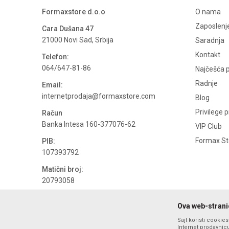
Formaxstore d.o.o
O nama
Zaposlenj
Cara Dušana 47
21000 Novi Sad, Srbija
Saradnja
Kontakt
Telefon:
064/647-81-86
Najčešća p
Radnje
Email:
internetprodaja@formaxstore.com
Blog
Privilege 
Račun
Banka Intesa 160-377076-62
VIP Club
Formax Sto
PIB:
107393792
Matični broj:
20793058
PDV broj
Ova web-stranic
694500884
Sajt koristi cookie
Internet prodavnicu