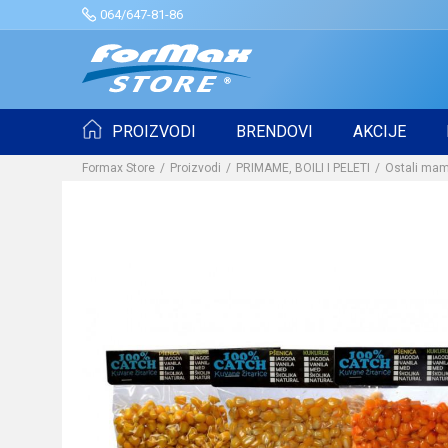
064/647-81-86
PROIZVODI
BRENDOVI
AKCIJE
Formax Store
Proizvodi
PRIMAME, BOILI I PELETI
Ostali mam