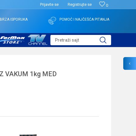
Prijavite se
Registrujte se
0
BRZA ISPORUKA
POMOĆ I NAJČEŠĆA PITANJA
Pretraži sajt
Z VAKUM 1kg MED