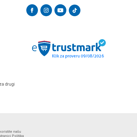
za drugi
koristite našu
ranici Politika