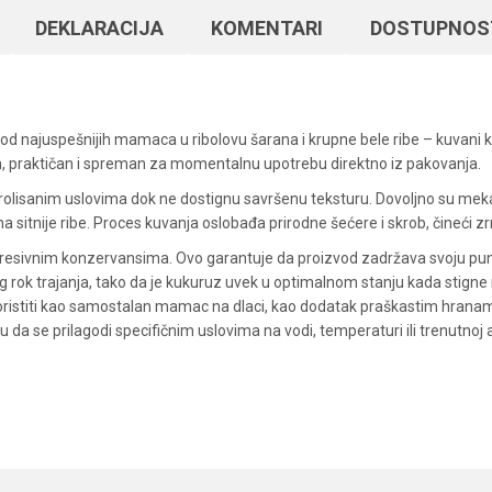
DEKLARACIJA
KOMENTARI
DOSTUPNOS
an od najuspešnijih mamaca u ribolovu šarana i krupne bele ribe – kuvani 
san, praktičan i spreman za momentalnu upotrebu direktno iz pakovanja.
rolisanim uslovima dok ne dostignu savršenu teksturu. Dovoljno su mekan
ima sitnije ribe. Proces kuvanja oslobađa prirodne šećere i skrob, čineći 
sivnim konzervansima. Ovo garantuje da proizvod zadržava svoju punu p
ug rok trajanja, tako da je kukuruz uvek u optimalnom stanju kada stigne
oristiti kao samostalan mamac na dlaci, kao dodatak praškastim hranam
a se prilagodi specifičnim uslovima na vodi, temperaturi ili trenutnoj akt
Vrednost
Email
Ostali mamci