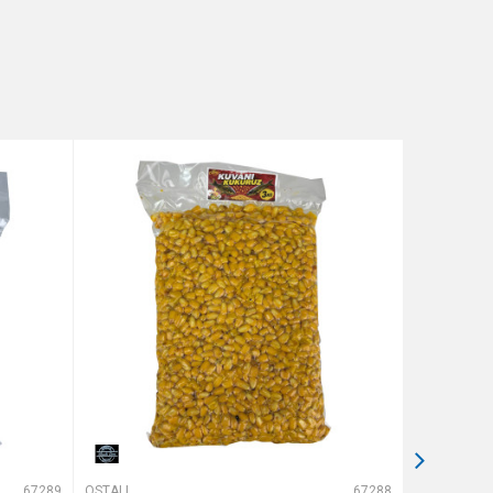
67289
OSTALI MAMCI
67288
OSTALI MAMCI