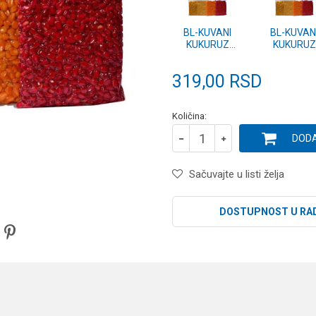
BL-KUVANI
BL-KUVAN
KUKURUZ
KUKURUZ
VAKUM 1kg
VAKUM 1k
NATURAL
MED
319,00
RSD
Količina:
DODA
Sačuvajte u listi želja
DOSTUPNOST U RA