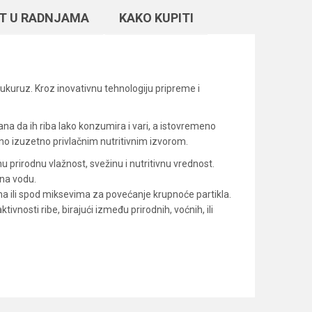
T U RADNJAMA
KAKO KUPITI
kukuruz. Kroz inovativnu tehnologiju pripreme i
a da ih riba lako konzumira i vari, a istovremeno
zrno izuzetno privlačnim nutritivnim izvorom.
rirodnu vlažnost, svežinu i nutritivnu vrednost.
 na vodu.
a ili spod miksevima za povećanje krupnoće partikla.
ivnosti ribe, birajući između prirodnih, voćnih, ili