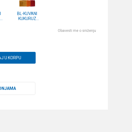
I
BL-KUVANI
KUKURUZ
g
VAKUM 1kg
JAGODA
Obavesti me o sniženju
J U KORPU
DNJAMA