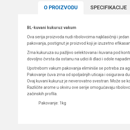
O PROIZVODU
SPECIFIKACIJЕ
BL-kuvani kukuruz vakum
Ova serija proizvoda nudi ribolovcima najklasičniji i jed
pakovanja, postignut je proizvod koji je izuzetno efika
Zrna kukuruza su pažljivo selektovana i kuvana pod kont
dovoljno čvrsta da ostanu na udici ili dlaci i odole napad
Upotrebom vakum pakovanja eliminiše se potreba za agre
Pakovanje čuva zrna od spoljašnjih uticaja i osigurava d
Ovaj kuvani kukuruz je neverovatno svestran. Može se k
Različite arome u okviru ove serije omogućavaju ribolovcu d
začinskih profila.
Pakovanje: 1kg
Karakteristika
Ime/Nadimak
Kategorija