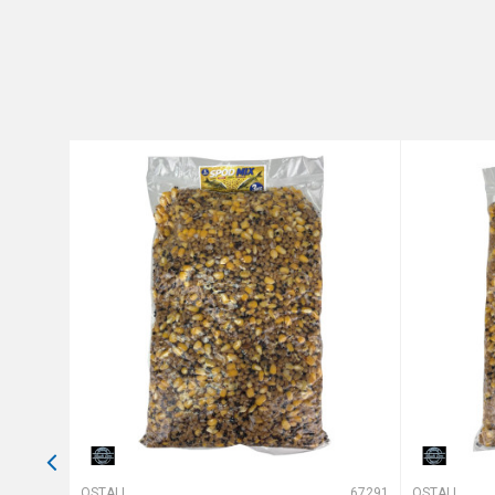
Brend
Poruka
Anti-spam zaštita - izračunajt
POŠALJI
65169
OSTALI MAMCI
67291
OSTALI MAMCI