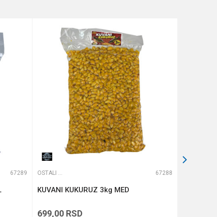
67289
OSTALI MAMCI
67288
OSTALI MAMCI
L
KUVANI KUKURUZ 3kg MED
HALDORA
LAMOUR 
699,00
RSD
469,00
R