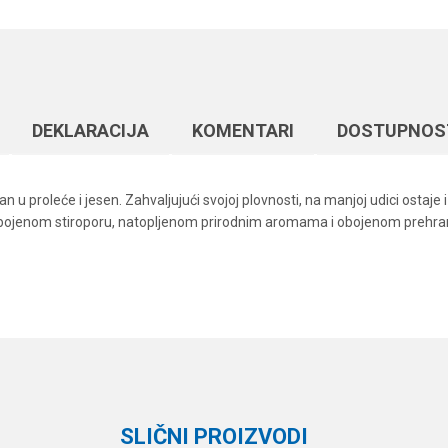
DEKLARACIJA
KOMENTARI
DOSTUPNOS
 u proleće i jesen. Zahvaljujući svojoj plovnosti, na manjoj udici ostaje
obojenom stiroporu, natopljenom prirodnim aromama i obojenom prehramb
Vrednost
Email
Ostali mamci
Gica Team
SLIČNI PROIZVODI