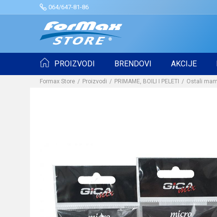
064/647-81-86
PROIZVODI
BRENDOVI
AKCIJE
Formax Store
Proizvodi
PRIMAME, BOILI I PELETI
Ostali mam