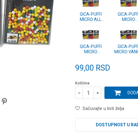
GICA-PUFFI
GICA-PUFF
MICRO ALL
MICRO
ROUND
SKOLJKA
GICA-PUFFI
GICA-PUFF
MICRO
MICRO VANI
JAGODA
99,00
RSD
Količina:
DODA
Sačuvajte u listi želja
DOSTUPNOST U RA