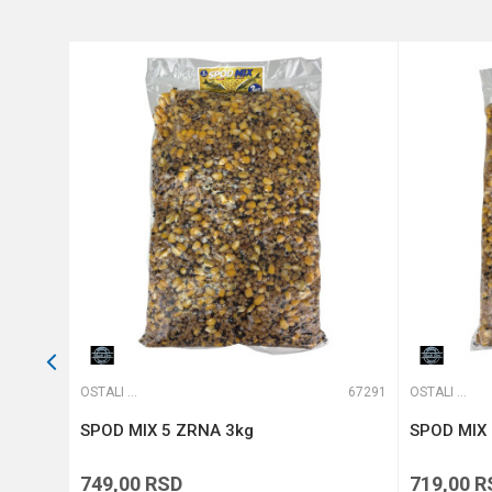
Anti-spam zaštita - izračunajt
POŠALJI
65169
OSTALI MAMCI
67291
OSTALI MAMCI
SPOD MIX 5 ZRNA 3kg
SPOD MIX 
749,00
RSD
719,00
R