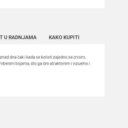
T U RADNJAMA
KAKO KUPITI
 iznad dna čak i kada se koristi zajedno sa crvom,
enim bojama, što ga čini atraktivnim i vizuelno i