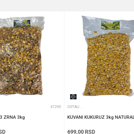
e koliko je 9 - 4 :
67290
OSTALI MAMCI
3 ZRNA 3kg
KUVANI KUKURUZ 3kg NATURA
SD
699,00
RSD