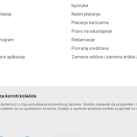
Isporuka
itanja
Načini plaćanja
Plaćanje karticama
Pravo na odustajanje
program
Reklamacije
Povraćaj sredstava
re aplikacija
Zamena veličine i zamena artikla 
a koristi kolačiće
s (kolačiće) u cilju poboljšanja korisničkog iskustva. Ukoliko nastavite da pregledate i 
 slažete se sa upotrebom kolačića. Detalje o upotrebi kolačića možete pogledati na st