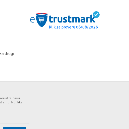
za drugi
koristite našu
ranici Politika