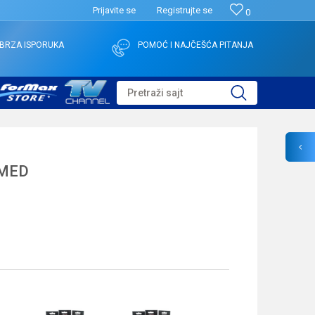
Prijavite se
Registrujte se
0
BRZA ISPORUKA
POMOĆ I NAJČEŠĆA PITANJA
Pretraži sajt
 MED