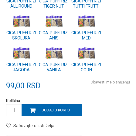
GICA-PUFFI RIZI
GICA-PUFFI RIZI
GICA-PUFFI RIZI
ALL ROUND
TIGER NUT
TUTTI FRUTTI
GICA-PUFFI RIZI
GICA-PUFFI RIZI
GICA-PUFFI RIZI
SKOLJKA
ANIS
MED
GICA-PUFFI RIZI
GICA-PUFFI RIZI
GICA-PUFFI RIZI
JAGODA
VANILA
CORN
Obavesti me o sniženju
99,00
RSD
Količina:
DODAJ U KORPU
Sačuvajte u listi želja