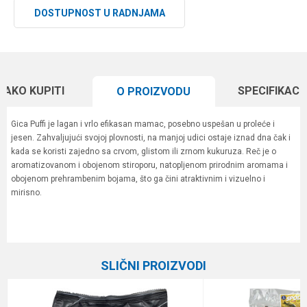
DOSTUPNOST U RADNJAMA
KAKO KUPITI
SPECIFIKACI
O PROIZVODU
Gica Puffi je lagan i vrlo efikasan mamac, posebno uspešan u proleće i
jesen. Zahvaljujući svojoj plovnosti, na manjoj udici ostaje iznad dna čak i
kada se koristi zajedno sa crvom, glistom ili zrnom kukuruza. Reč je o
aromatizovanom i obojenom stiroporu, natopljenom prirodnim aromama i
obojenom prehrambenim bojama, što ga čini atraktivnim i vizuelno i
mirisno.
Karakteristika
Vrednost
Ime/Nadimak
Kategorija
Ostali mamci
SLIČNI PROIZVODI
Brend
Gica Team
Email