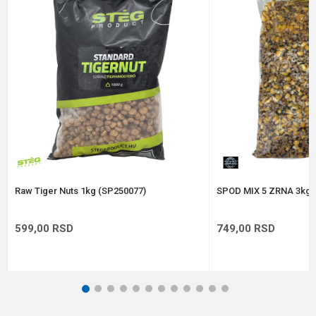
Poruka
Anti-spam zaštita - izračunajte koliko je 2 + 3 :
POŠALJI
Raw Tiger Nuts 1kg (SP250077)
SPOD MIX 5 ZRNA 3kg
599,00
RSD
749,00
RSD
1
2
3
4
5
6
7
8
9
10
11
12