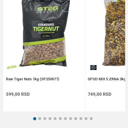
Poruka
Anti-spam zaštita - izračunajte koliko je 4 + 1 :
POŠALJI
Raw Tiger Nuts 1kg (SP250077)
SPOD MIX 5 ZRNA 3kg
599,00
RSD
749,00
RSD
1
2
3
4
5
6
7
8
9
10
11
12