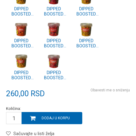
DIPPED
DIPPED
DIPPED
BOOSTED
BOOSTED
BOOSTED
CORN 110g
CORN 110g
CORN 110g
OCTOPUS
STRAWBERRY
MEXICAN
SQUID
FISH
HONEY
DIPPED
DIPPED
DIPPED
BOOSTED
BOOSTED
BOOSTED
CORN 110g
CORN 110g
CORN 110g
BAKA
MULBERRY
VANILLA
DIPPED
DIPPED
BOOSTED
BOOSTED
CORN 110g
CORN 110g
TIGER NUT
STRAWBERRY
Obavesti me o sniženju
260,00
RSD
LOTUS
Količina:
DODAJ U KORPU
Sačuvajte u listi želja