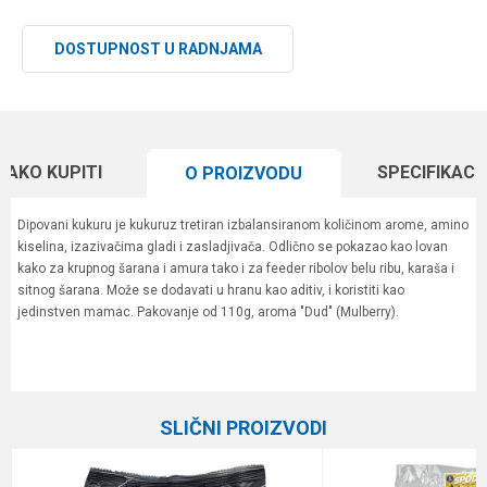
DOSTUPNOST U RADNJAMA
KAKO KUPITI
SPECIFIKACI
O PROIZVODU
Dipovani kukuru je kukuruz tretiran izbalansiranom količinom arome, amino
kiselina, izazivačima gladi i zasladjivača. Odlično se pokazao kao lovan
kako za krupnog šarana i amura tako i za feeder ribolov belu ribu, karaša i
sitnog šarana. Može se dodavati u hranu kao aditiv, i koristiti kao
jedinstven mamac. Pakovanje od 110g, aroma "Dud" (Mulberry).
Karakteristika
Vrednost
Ime/Nadimak
Kategorija
Ostali mamci
SLIČNI PROIZVODI
Brend
Meleg
Email