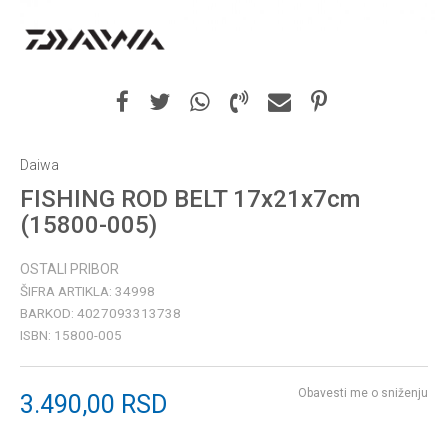
Daiwa
FISHING ROD BELT 17x21x7cm
(15800-005)
OSTALI PRIBOR
ŠIFRA ARTIKLA:
34998
BARKOD:
4027093313738
ISBN:
15800-005
Obavesti me o sniženju
3.490,00
RSD