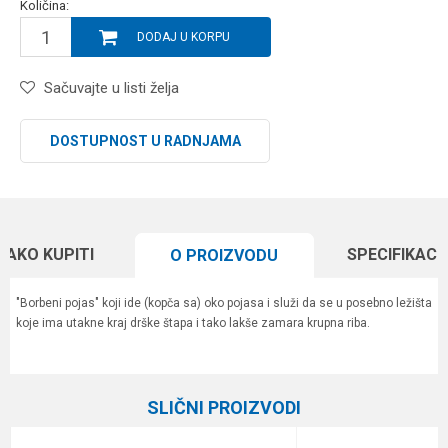
Količina:
DODAJ U KORPU
Sačuvajte u listi želja
DOSTUPNOST U RADNJAMA
KAKO KUPITI
SPECIFIKACI
O PROIZVODU
"Borbeni pojas" koji ide (kopča sa) oko pojasa i služi da se u posebno ležišta
koje ima utakne kraj drške štapa i tako lakše zamara krupna riba.
Karakteristika
Vrednost
Ime/Nadimak
Kategorija
Ostali pribor
SLIČNI PROIZVODI
Brend
Daiwa
Email
%