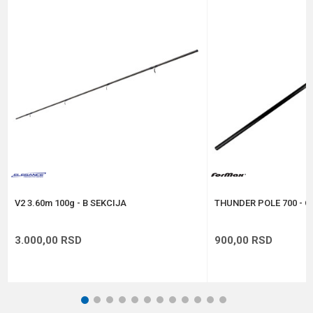
Poruka
Anti-spam zaštita - izračunajte koliko je 9 - 4 :
POŠALJI
V2 3.60m 100g - B SEKCIJA
THUNDER POLE 700 - C
3.000,00
RSD
900,00
RSD
1
2
3
4
5
6
7
8
9
10
11
12