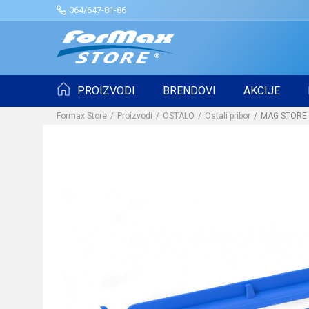
064/647-81-86
PROIZVODI
BRENDOVI
AKCIJE
Formax Store
Proizvodi
OSTALO
Ostali pribor
MAG STORE S