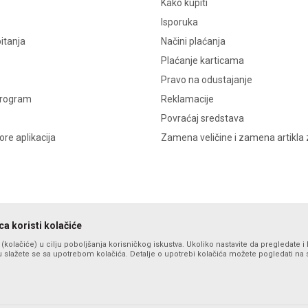
Kako kupiti
Isporuka
itanja
Načini plaćanja
Plaćanje karticama
Pravo na odustajanje
program
Reklamacije
Povraćaj sredstava
re aplikacija
Zamena veličine i zamena artikla 
a koristi kolačiće
s (kolačiće) u cilju poboljšanja korisničkog iskustva. Ukoliko nastavite da pregledate i 
 slažete se sa upotrebom kolačića. Detalje o upotrebi kolačića možete pogledati na st