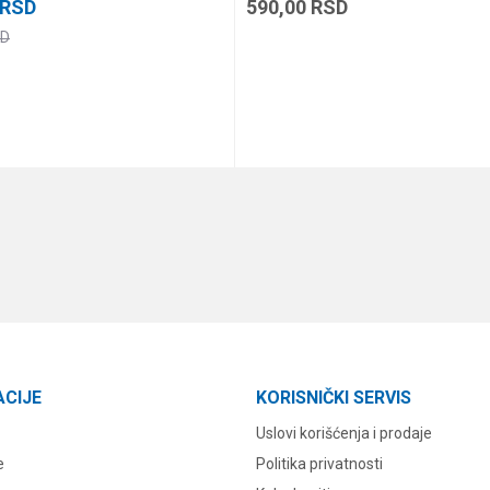
RSD
590,00
RSD
D
DODAJ U KORPU
DODAJ U KORPU
ACIJE
KORISNIČKI SERVIS
Uslovi korišćenja i prodaje
e
Politika privatnosti