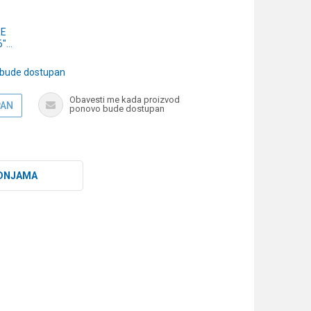
E
6"
S
)
 bude dostupan
Obavesti me kada proizvod
PAN
ponovo bude dostupan
DNJAMA