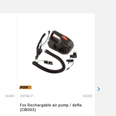
66465
OSTALI PRIBOR
66265
OSTALI PRIBOR
Fox Rechargable air pump / defla
GUMENI D
(CIB003)
3kom.