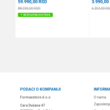
59.990,00
RSD
3.990,00
88.030,00
RSD
6.204,00
RS
BESPLATNA DOSTAVA
DODAJ U KORPU
PODACI O KOMPANIJI
INFORM
Formaxstore d.o.o
O nama
Zaposlenj
Cara Dušana 47