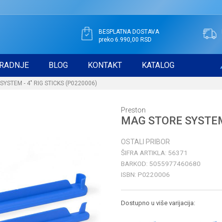
BESPLATNA DOSTAVA
preko 6.990,00 RSD
RADNJE
BLOG
KONTAKT
KATALOG
YSTEM - 4" RIG STICKS (P0220006)
Preston
MAG STORE SYSTEM 
OSTALI PRIBOR
ŠIFRA ARTIKLA:
56371
BARKOD:
5055977460680
ISBN:
P0220006
Dostupno u više varijacija: