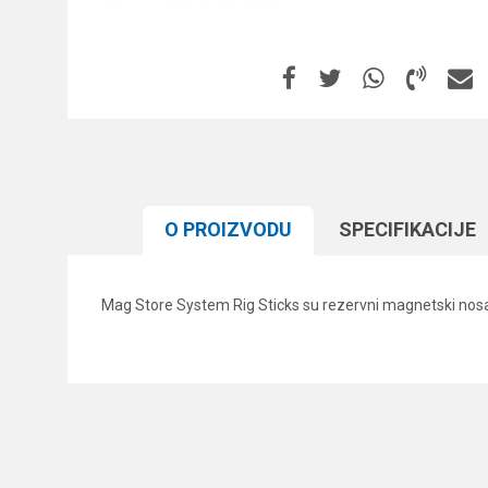
O PROIZVODU
SPECIFIKACIJЕ
Mag Store System Rig Sticks su rezervni magnetski nosa
Karakteristika
Ime/Nadimak
Kategorija
Brend
Poruka