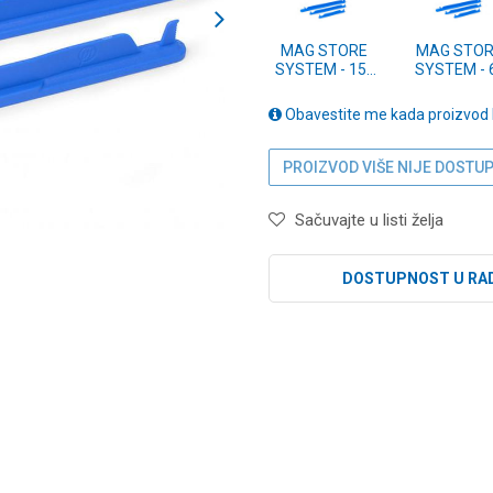
MAG STORE
MAG STOR
SYSTEM - 15"
SYSTEM - 
RIG STICKS
RIG STICK
(P0220008)
(P0220007
Obavestite me kada proizvod
PROIZVOD VIŠE NIJE DOSTU
Sačuvajte u listi želja
DOSTUPNOST U RA