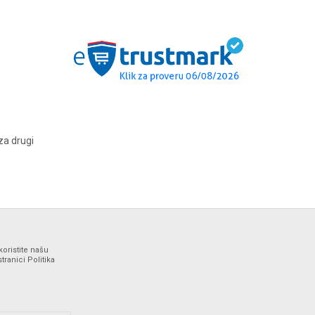
za drugi
koristite našu
ranici Politika