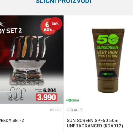
SLIČNI PROIZVODI
36
%
te koliko je 2 + 3 :
66673
OSTALI PRIBOR
EEDY SET-2
SUN SCREEN SPF50 50ml
UNFRAGRANCED (KDA012)