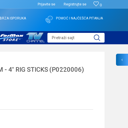
Prijavite se
Registrujte se
0
BRZA ISPORUKA
POMOĆ I NAJČEŠĆA PITANJA
Pretraži sajt
- 4" RIG STICKS (P0220006)