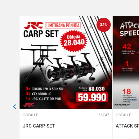
32
%
Anti-spam zaštita - izračunaj
POŠALJI
65583
OSTALI PRIBOR
66747
OSTALI PRIBOR
Cook
JRC CARP SET
ATTACK SP