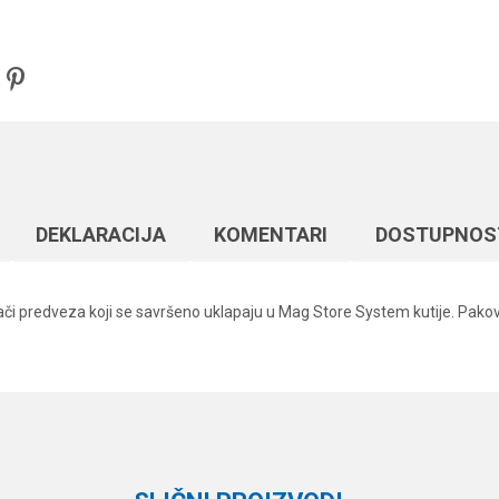
DEKLARACIJA
KOMENTARI
DOSTUPNOS
či predveza koji se savršeno uklapaju u Mag Store System kutije. Pak
Vrednost
Email
Ostali pribor
Preston