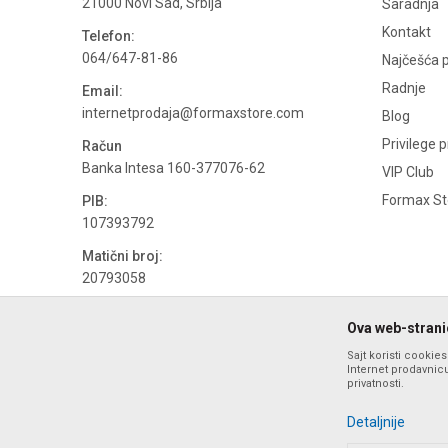
21000 Novi Sad, Srbija
Saradnja
Kontakt
Telefon:
064/647-81-86
Najčešća p
Radnje
Email:
internetprodaja@formaxstore.com
Blog
Privilege 
Račun
Banka Intesa 160-377076-62
VIP Club
Formax Sto
PIB:
107393792
Matični broj:
20793058
PDV broj
Ova web-stranic
694500884
Sajt koristi cookie
Internet prodavnicu
privatnosti.
Detaljnije