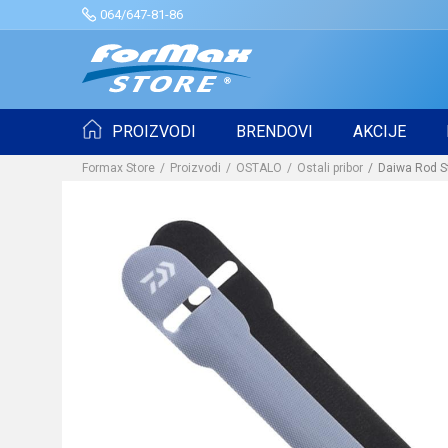
064/647-81-86
PROIZVODI
BRENDOVI
AKCIJE
Formax Store
Proizvodi
OSTALO
Ostali pribor
Daiwa Rod S