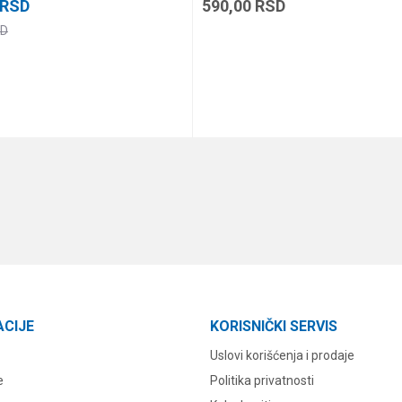
RSD
590,00
RSD
D
DODAJ U KORPU
DODAJ U KORPU
ACIJE
KORISNIČKI SERVIS
Uslovi korišćenja i prodaje
e
Politika privatnosti