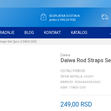
BESPLATNA DOSTAVA
preko 6.990,00 RSD
RADNJE
BLOG
KONTAKT
KATALOG
traps Set 2pcs (15803-200)
Daiwa
Daiwa Rod Straps S
OSTALI PRIBOR
ŠIFRA ARTIKLA:
63097
BARKOD:
4066466062460
ISBN:
15803-200
249,00
RSD