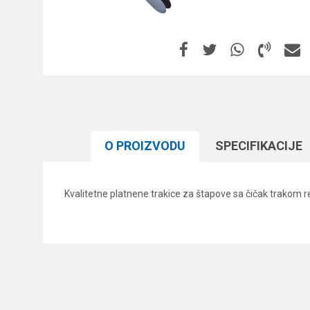
O PROIZVODU
SPECIFIKACIJЕ
Kvalitetne platnene trakice za štapove sa čičak trakom
Karakteristika
Ime/Nadimak
Kategorija
Brend
Poruka