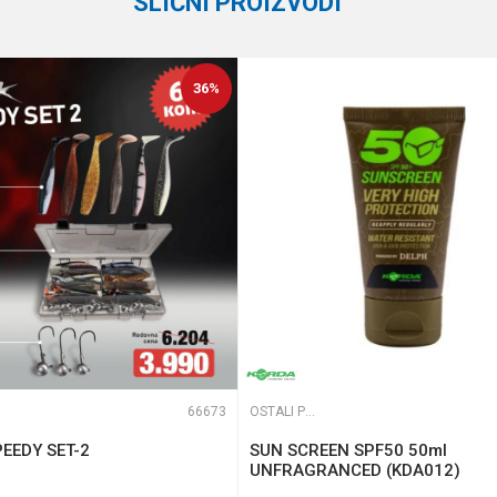
SLIČNI PROIZVODI
36
%
te koliko je 2 + 3 :
66673
OSTALI PRIBOR
EEDY SET-2
SUN SCREEN SPF50 50ml
UNFRAGRANCED (KDA012)