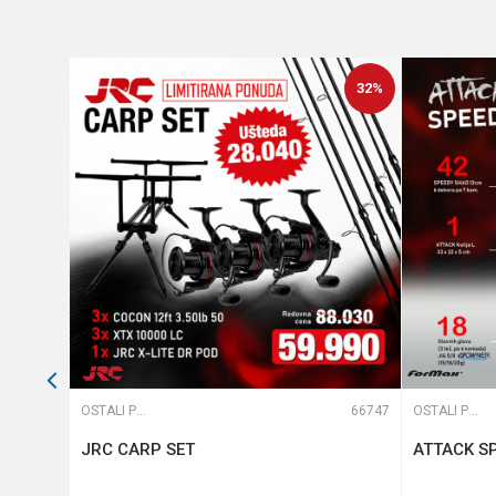
32
%
Anti-spam zaštita - izračunaj
POŠALJI
65583
OSTALI PRIBOR
66747
OSTALI PRIBOR
Cook
JRC CARP SET
ATTACK SP