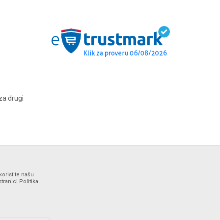
za drugi
koristite našu
ranici Politika