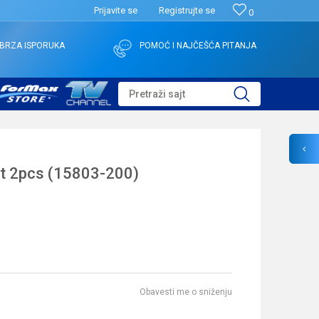
Prijavite se
Registrujte se
0
BRZA ISPORUKA
POMOĆ I NAJČEŠĆA PITANJA
Pretraži sajt
et 2pcs (15803-200)
Obavesti me o sniženju