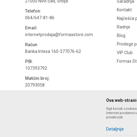
21000 Novi Sad, Srbija
Saradnja
Kontakt
Telefon:
064/647-81-86
Najčešća p
Radnje
Email:
internetprodaja@formaxstore.com
Blog
Privilege 
Račun
Banka Intesa 160-377076-62
VIP Club
Formax Sto
PIB:
107393792
Matični broj:
20793058
PDV broj
Ova web-stranic
694500884
Sajt koristi cookie
Internet prodavnicu
privatnosti.
Detaljnije