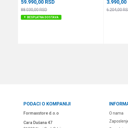
59.990,00
RSD
3.990,00
88.030,00
RSD
6.204,00
RS
BESPLATNA DOSTAVA
DODAJ U KORPU
PODACI O KOMPANIJI
INFORM
Formaxstore d.o.o
O nama
Zaposlenj
Cara Dušana 47