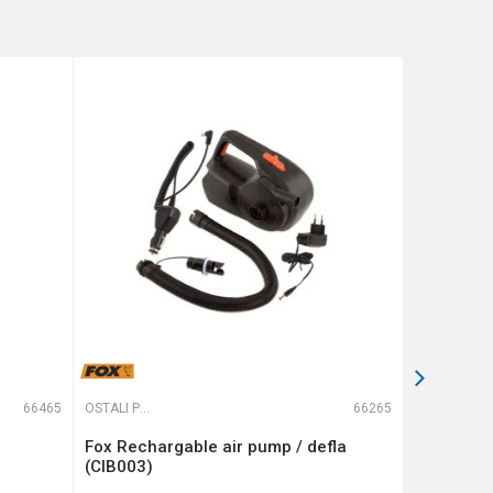
66465
OSTALI PRIBOR
66265
OSTALI PRIBOR
Fox Rechargable air pump / defla
GUMENI D
(CIB003)
3kom.