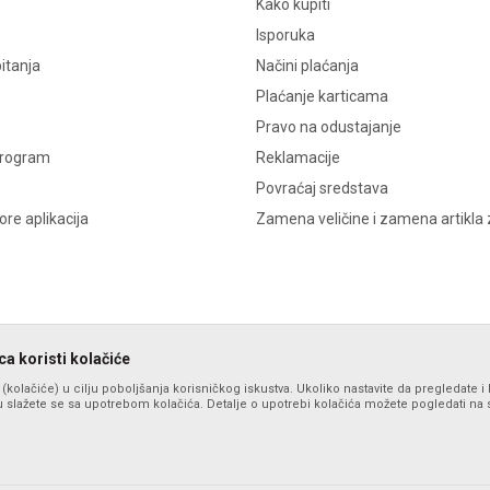
Kako kupiti
Isporuka
itanja
Načini plaćanja
Plaćanje karticama
Pravo na odustajanje
program
Reklamacije
Povraćaj sredstava
re aplikacija
Zamena veličine i zamena artikla 
a koristi kolačiće
s (kolačiće) u cilju poboljšanja korisničkog iskustva. Ukoliko nastavite da pregledate i 
 slažete se sa upotrebom kolačića. Detalje o upotrebi kolačića možete pogledati na st