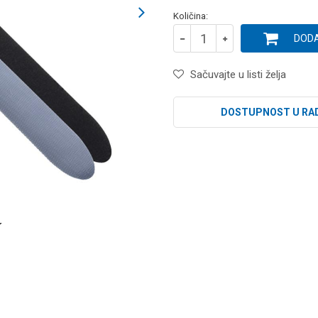
Količina:
DODA
Sačuvajte u listi želja
DOSTUPNOST U RA