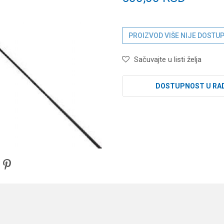
PROIZVOD VIŠE NIJE DOSTU
Sačuvajte u listi želja
DOSTUPNOST U RA