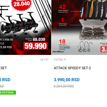
66747
OSTALI PRIBOR
 SET
ATTACK SPEEDY SET-2
0
RSD
3.990,00
RSD
SD
6.204,00
RSD
A DOSTAVA