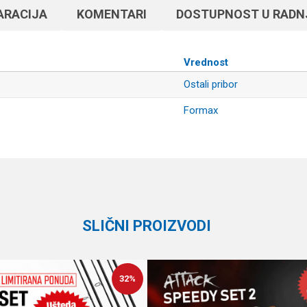
ARACIJA
KOMENTARI
DOSTUPNOST U RAD
Vrednost
Ostali pribor
Formax
Email
SLIČNI PROIZVODI
32
%
e koliko je 6 - 1 :