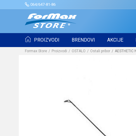
064/647-81-86
PROIZVODI
BRENDOVI
AKCIJE
Formax Store
Proizvodi
OSTALO
Ostali pribor
AESTHETIC N