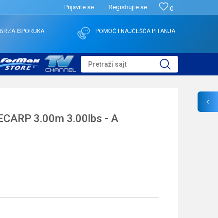
Prijavite se
Registrujte se
0
BRZA ISPORUKA
POMOĆ I NAJČEŠĆA PITANJA
Pretraži sajt
CARP 3.00m 3.00lbs - A