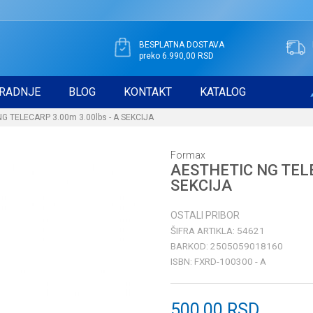
BESPLATNA DOSTAVA
preko 6.990,00 RSD
RADNJE
BLOG
KONTAKT
KATALOG
G TELECARP 3.00m 3.00lbs - A SEKCIJA
Formax
AESTHETIC NG TELE
SEKCIJA
OSTALI PRIBOR
ŠIFRA ARTIKLA:
54621
BARKOD:
2505059018160
ISBN:
FXRD-100300 - A
500,00
RSD