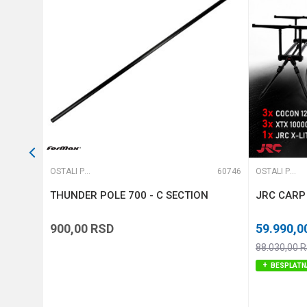
POŠALJI
61513
OSTALI PRIBOR
60746
OSTALI PRIBOR
THUNDER POLE 700 - C SECTION
JRC CARP
900,00
RSD
59.990,0
88.030,00
R
BESPLATN