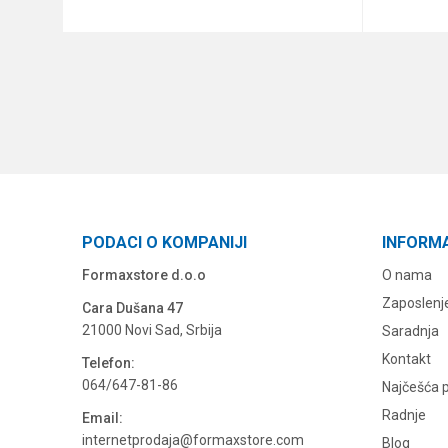
DODAJ U KORPU
PODACI O KOMPANIJI
INFORM
Formaxstore d.o.o
O nama
Zaposlenj
Cara Dušana 47
21000 Novi Sad, Srbija
Saradnja
Kontakt
Telefon:
064/647-81-86
Najčešća p
Radnje
Email:
internetprodaja@formaxstore.com
Blog