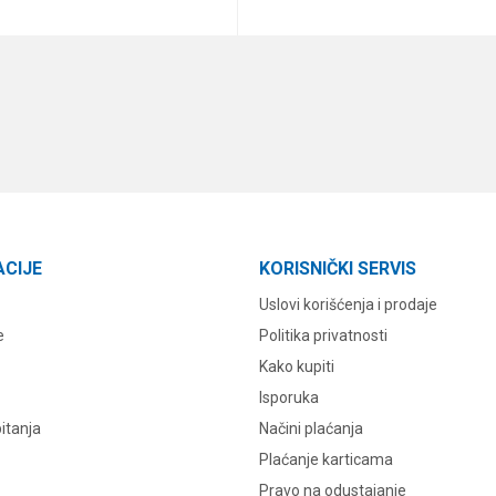
DODAJ U KORPU
DODAJ U KORPU
ACIJE
KORISNIČKI SERVIS
Uslovi korišćenja i prodaje
e
Politika privatnosti
Kako kupiti
Isporuka
itanja
Načini plaćanja
Plaćanje karticama
Pravo na odustajanje