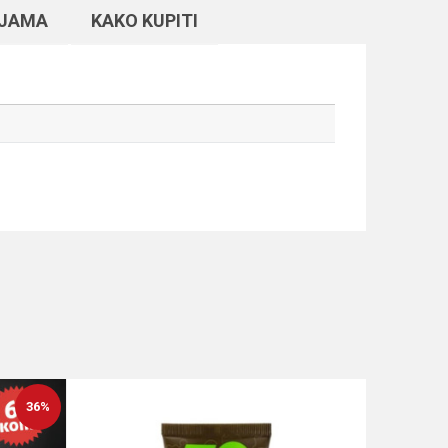
NJAMA
KAKO KUPITI
36
%