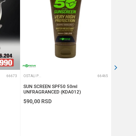
66673
OSTALI PRIBOR
66465
OSTALI PRIBOR
SUN SCREEN SPF50 50ml
Fox Recha
UNFRAGRANCED (KDA012)
(CIB003)
590,00
RSD
7.790,00
BESPLAT