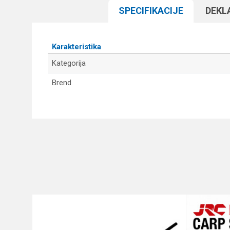
SPECIFIKACIJЕ
DEKL
Karakteristika
Kategorija
Brend
Ime/Nadimak
Poruka
Anti-spam zaštita - izračunajt