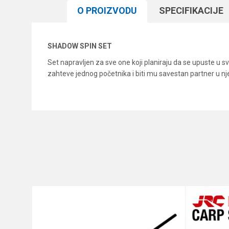
O PROIZVODU
SPECIFIKACIJЕ
SHADOW SPIN SET
Set napravljen za sve one koji planiraju da se upuste u sv
zahteve jednog početnika i biti mu savestan partner u n
Karakteristika
Ime/Nadimak
Kategorija
Brend
Poruka
Anti-spam zaštita - izračunaj