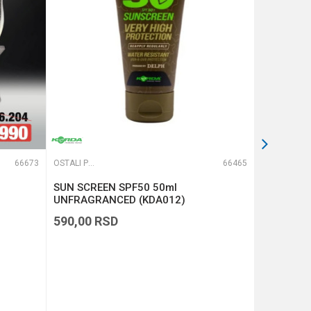
66673
OSTALI PRIBOR
66465
OSTALI PRIBOR
SUN SCREEN SPF50 50ml
Fox Recha
UNFRAGRANCED (KDA012)
(CIB003)
590,00
RSD
7.790,00
BESPLAT