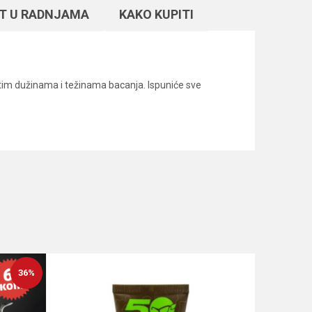
T U RADNJAMA
KAKO KUPITI
ičitim dužinama i težinama bacanja. Ispuniće sve
36
%