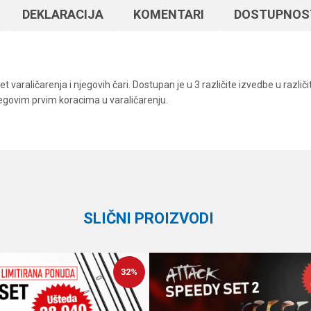
DEKLARACIJA
KOMENTARI
DOSTUPNOS
et varaličarenja i njegovih čari. Dostupan je u 3 različite izvedbe u razl
jegovim prvim koracima u varaličarenju.
Vrednost
Email
Ostali pribor
Formax
SLIČNI PROIZVODI
32
%
te koliko je 4 + 1 :