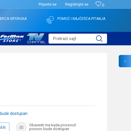
Prijavite se
Registrujte se
0
BRZA ISPORUKA
POMOĆ I NAJČEŠĆA PITANJA
Pretraži sajt
 bude dostupan
Obavesti me kada proizvod
PAN
ponovo bude dostupan