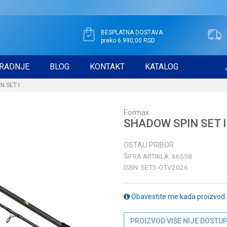
BESPLATNA DOSTAVA
preko 6.990,00 RSD
RADNJE
BLOG
KONTAKT
KATALOG
N SET I
Formax
SHADOW SPIN SET I
OSTALI PRIBOR
ŠIFRA ARTIKLA:
66558
ISBN:
SET3-OTV2026
Obavestite me kada proizvod
PROIZVOD VIŠE NIJE DOSTU