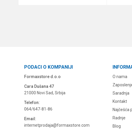
DODAJ U KORPU
PODACI O KOMPANIJI
INFORM
Formaxstore d.o.o
O nama
Zaposlenj
Cara Dušana 47
21000 Novi Sad, Srbija
Saradnja
Kontakt
Telefon:
064/647-81-86
Najčešća p
Radnje
Email:
internetprodaja@formaxstore.com
Blog