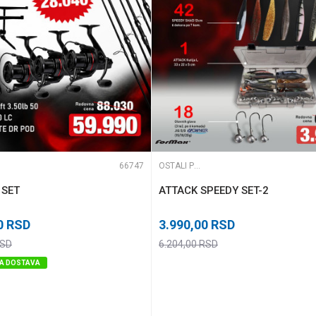
66747
OSTALI PRIBOR
 SET
ATTACK SPEEDY SET-2
0
RSD
3.990,00
RSD
SD
6.204,00
RSD
A DOSTAVA