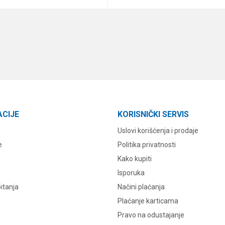
DODAJ U KORPU
DODAJ U KORPU
ACIJE
KORISNIČKI SERVIS
Uslovi korišćenja i prodaje
e
Politika privatnosti
Kako kupiti
Isporuka
itanja
Načini plaćanja
Plaćanje karticama
Pravo na odustajanje