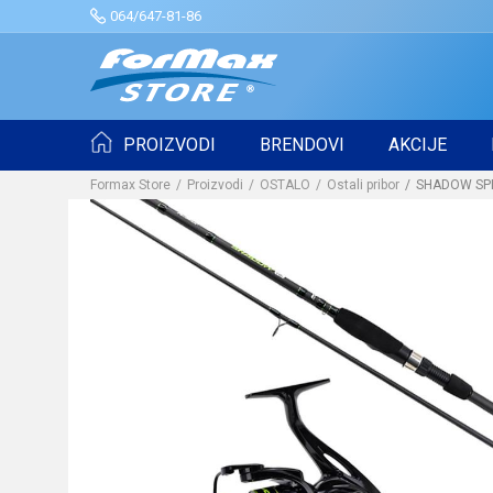
064/647-81-86
PROIZVODI
BRENDOVI
AKCIJE
Formax Store
Proizvodi
OSTALO
Ostali pribor
SHADOW SPI