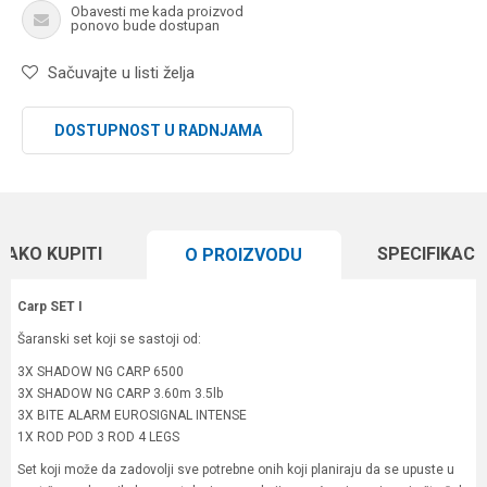
Obavesti me kada proizvod
ponovo bude dostupan
Sačuvajte u listi želja
DOSTUPNOST U RADNJAMA
KAKO KUPITI
SPECIFIKACI
O PROIZVODU
Carp SET I
Šaranski set koji se sastoji od:
3X SHADOW NG CARP 6500
3X SHADOW NG CARP 3.60m 3.5lb
3X BITE ALARM EUROSIGNAL INTENSE
1X ROD POD 3 ROD 4 LEGS
Set koji može da zadovolji sve potrebne onih koji planiraju da se upuste u