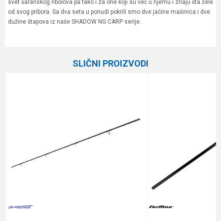
svet šaranskog ribolova pa tako i za one koji su već u njemu i znaju šta žele
od svog pribora. Sa dva seta u ponudi pokrili smo dve jačine mašinica i dve
dužine štapova iz naše SHADOW NG CARP serije.
Karakteristika
Vrednost
Ime/Nadimak
Kategorija
Ostali pribor
SLIČNI PROIZVODI
Brend
Formax
Email
%
Poruka
Anti-spam zaštita - izračunajte koliko je 9 - 4 :