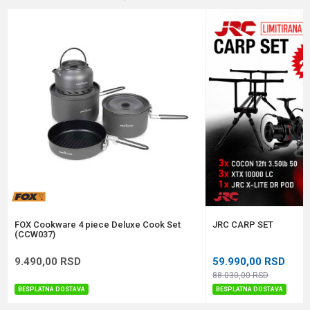
Email
Poruka
Anti-spam zaštita - izračunajte koliko je 4 + 1 :
POŠALJI
FOX Cookware 4 piece Deluxe Cook Set
JRC CARP SET
(CCW037)
9.490,00
RSD
59.990,00
RSD
88.030,00
RSD
BESPLATNA DOSTAVA
BESPLATNA DOSTAVA