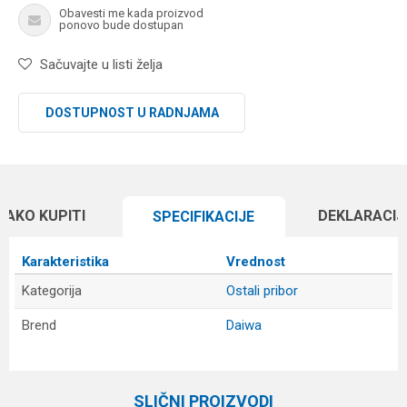
Obavesti me kada proizvod
ponovo bude dostupan
Sačuvajte u listi želja
DOSTUPNOST U RADNJAMA
KAKO KUPITI
DEKLARACIJ
SPECIFIKACIJЕ
Karakteristika
Vrednost
Kategorija
Ostali pribor
Brend
Daiwa
Ime/Nadimak
SLIČNI PROIZVODI