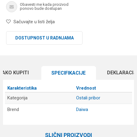
Obavesti me kada proizvod
ponovo bude dostupan
Sačuvajte u listi želja
DOSTUPNOST U RADNJAMA
KAKO KUPITI
DEKLARACIJ
SPECIFIKACIJЕ
Karakteristika
Vrednost
Kategorija
Ostali pribor
Brend
Daiwa
Ime/Nadimak
SLIČNI PROIZVODI