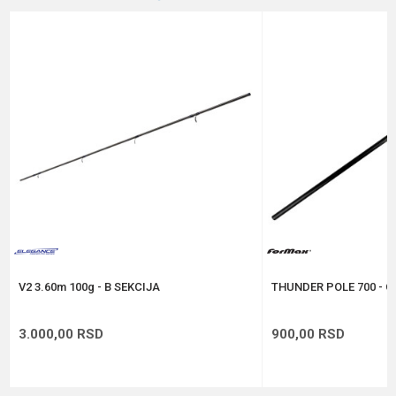
Email
%
Poruka
Anti-spam zaštita - izračunajte koliko je 4 + 1 :
POŠALJI
V2 3.60m 100g - B SEKCIJA
THUNDER POLE 700 - C
3.000,00
RSD
900,00
RSD